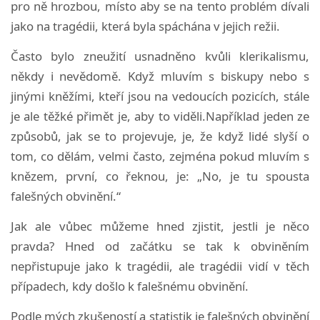
pro ně hrozbou, místo aby se na tento problém dívali
jako na tragédii, která byla spáchána v jejich režii.
Často bylo zneužití usnadněno kvůli klerikalismu,
někdy i nevědomě. Když mluvím s biskupy nebo s
jinými kněžími, kteří jsou na vedoucích pozicích, stále
je ale těžké přimět je, aby to viděli.Například jeden ze
způsobů, jak se to projevuje, je, že když lidé slyší o
tom, co dělám, velmi často, zejména pokud mluvím s
knězem, první, co řeknou, je: „No, je tu spousta
falešných obvinění.“
Jak ale vůbec můžeme hned zjistit, jestli je něco
pravda? Hned od začátku se tak k obviněním
nepřistupuje jako k tragédii, ale tragédii vidí v těch
případech, kdy došlo k falešnému obvinění.
Podle mých zkušeností a statistik je falešných obvinění