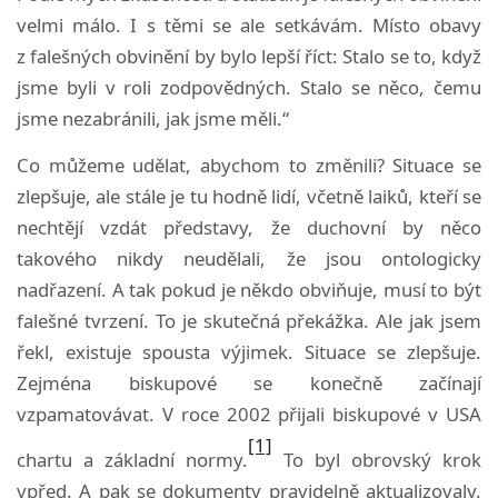
velmi málo. I s těmi se ale setkávám. Místo obavy
z falešných obvinění by bylo lepší říct: Stalo se to, když
jsme byli v roli zodpovědných. Stalo se něco, čemu
jsme nezabránili, jak jsme měli.“
Co můžeme udělat, abychom to změnili? Situace se
zlepšuje, ale stále je tu hodně lidí, včetně laiků, kteří se
nechtějí vzdát představy, že duchovní by něco
takového nikdy neudělali, že jsou ontologicky
nadřazení. A tak pokud je někdo obviňuje, musí to být
falešné tvrzení. To je skutečná překážka. Ale jak jsem
řekl, existuje spousta výjimek. Situace se zlepšuje.
Zejména biskupové se konečně začínají
vzpamatovávat. V roce 2002 přijali biskupové v USA
[1]
chartu a základní normy.
To byl obrovský krok
vpřed. A pak se dokumenty pravidelně aktualizovaly.