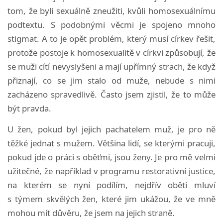
tom, že byli sexuálně zneužiti, kvůli homosexuálnímu
podtextu. S podobnými věcmi je spojeno mnoho
stigmat. A to je opět problém, který musí církev řešit,
protože postoje k homosexualitě v církvi způsobují, že
se muži cítí nevyslyšeni a mají upřímný strach, že když
přiznají, co se jim stalo od muže, nebude s nimi
zacházeno spravedlivě. Často jsem zjistil, že to může
být pravda.
U žen, pokud byl jejich pachatelem muž, je pro ně
těžké jednat s mužem. Většina lidí, se kterými pracuji,
pokud jde o práci s oběťmi, jsou ženy. Je pro mě velmi
užitečné, že například v programu restorativní justice,
na kterém se nyní podílím, nejdřív oběti mluví
s týmem skvělých žen, které jim ukážou, že ve mně
mohou mít důvěru, že jsem na jejich straně.