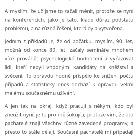
A myslím, že už jsme to začali měnit, protože se nyní
na konferencích, jako je tato, klade důraz podstatu
problému, a na různá řešení, která byla vytvořena.
Jedním z příkladů je, že od počátku, myslím, 90. let,
možná od konce 80. let, začaly semináře mnohem
více provádět psychologické hodnocení a vyřazovat
lidi, kteří nebyli vhodnými kandidáty na kněžství a
svěcení. To opravdu hodně přispělo ke snížení počtu
případů a statisticky dnes dochází k opravdu velmi
malému současnému užívání.
A jen tak na okraj, když pracuji s někým, kdo byl
zneužit nyní, je to pro mě šokující, protože vím, že tito
pachatelé znají všechny různé zavedené programy, a
přesto to stále dělají. Současní pachatelé mi připadají