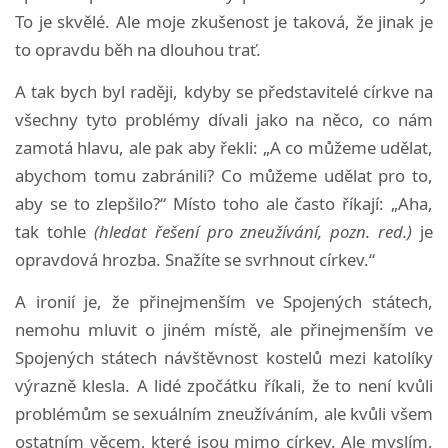
To je skvělé. Ale moje zkušenost je taková, že jinak je
to opravdu běh na dlouhou trať.
A tak bych byl raději, kdyby se představitelé církve na
všechny tyto problémy dívali jako na něco, co nám
zamotá hlavu, ale pak aby řekli: „A co můžeme udělat,
abychom tomu zabránili? Co můžeme udělat pro to,
aby se to zlepšilo?“ Místo toho ale často říkají: „Aha,
tak tohle
(hledat řešení pro zneužívání, pozn. red.)
je
opravdová hrozba. Snažíte se svrhnout církev.“
A ironií je, že přinejmenším ve Spojených státech,
nemohu mluvit o jiném místě, ale přinejmenším ve
Spojených státech návštěvnost kostelů mezi katolíky
výrazně klesla. A lidé zpočátku říkali, že to není kvůli
problémům se sexuálním zneužíváním, ale kvůli všem
ostatním věcem, které jsou mimo církev. Ale myslím,