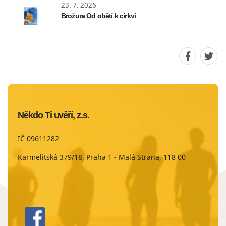
23. 7. 2026
Brožura Od obětí k církvi
Sdílet
Sdíle
stránku
strá
na
na
Faceboo
Twit
Někdo Ti uvěří, z.s.
IČ 09611282
Karmelitská 379/18, Praha 1 - Malá Strana, 118 00