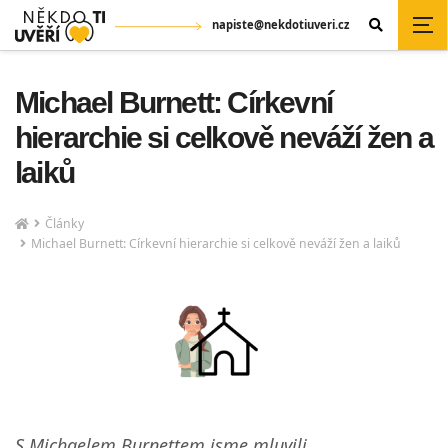
napiste@nekdotiuveri.cz
Michael Burnett: Církevní
hierarchie si celkově neváží žen a
laiků
Články
Michael Burnett: Církevní hierarchie si celkově neváží žen a laiků
S Michaelem Burnettem jsme mluvili