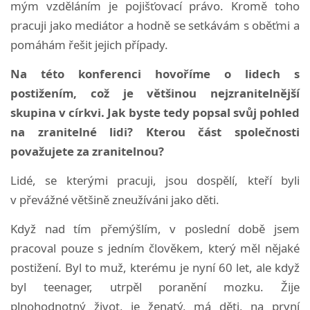
mým vzděláním je pojišťovací právo. Kromě toho
pracuji jako mediátor a hodně se setkávám s oběťmi a
pomáhám řešit jejich případy.
Na této konferenci hovoříme o lidech s
postižením, což je většinou nejzranitelnější
skupina v církvi. Jak byste tedy popsal svůj pohled
na zranitelné lidi? Kterou část společnosti
považujete za zranitelnou?
Lidé, se kterými pracuji, jsou dospělí, kteří byli
v převážné většině zneužíváni jako děti.
Když nad tím přemýšlím, v poslední době jsem
pracoval pouze s jedním člověkem, který měl nějaké
postižení. Byl to muž, kterému je nyní 60 let, ale když
byl teenager, utrpěl poranění mozku. Žije
plnohodnotný život, je ženatý, má děti, na první