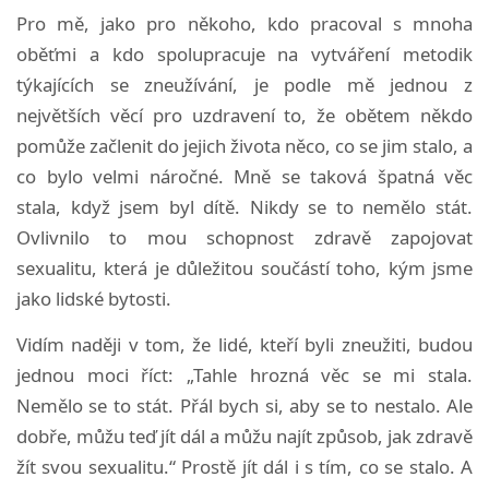
Pro mě, jako pro někoho, kdo pracoval s mnoha
oběťmi a kdo spolupracuje na vytváření metodik
týkajících se zneužívání, je podle mě jednou z
největších věcí pro uzdravení to, že obětem někdo
pomůže začlenit do jejich života něco, co se jim stalo, a
co bylo velmi náročné. Mně se taková špatná věc
stala, když jsem byl dítě. Nikdy se to nemělo stát.
Ovlivnilo to mou schopnost zdravě zapojovat
sexualitu, která je důležitou součástí toho, kým jsme
jako lidské bytosti.
Vidím naději v tom, že lidé, kteří byli zneužiti, budou
jednou moci říct: „Tahle hrozná věc se mi stala.
Nemělo se to stát. Přál bych si, aby se to nestalo. Ale
dobře, můžu teď jít dál a můžu najít způsob, jak zdravě
žít svou sexualitu.“ Prostě jít dál i s tím, co se stalo. A