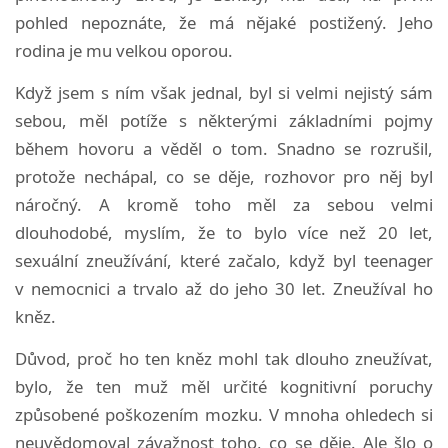
pohled nepoznáte, že má nějaké postižený. Jeho
rodina je mu velkou oporou.
Když jsem s ním však jednal, byl si velmi nejistý sám
sebou, měl potíže s některými základními pojmy
během hovoru a věděl o tom. Snadno se rozrušil,
protože nechápal, co se děje, rozhovor pro něj byl
náročný. A kromě toho měl za sebou velmi
dlouhodobé, myslím, že to bylo více než 20 let,
sexuální zneužívání, které začalo, když byl teenager
v nemocnici a trvalo až do jeho 30 let. Zneužíval ho
kněz.
Důvod, proč ho ten kněz mohl tak dlouho zneužívat,
bylo, že ten muž měl určité kognitivní poruchy
způsobené poškozením mozku. V mnoha ohledech si
neuvědomoval závažnost toho, co se děje. Ale šlo o