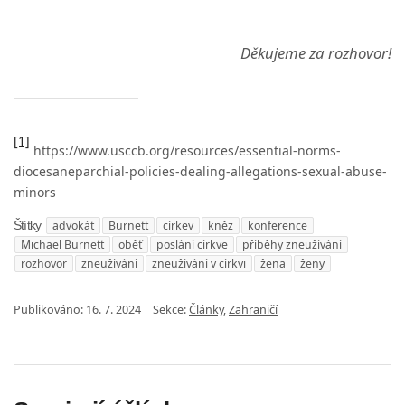
Děkujeme za rozhovor!
[1]
https://www.usccb.org/resources/essential-norms-
diocesaneparchial-policies-dealing-allegations-sexual-abuse-
minors
advokát
Burnett
církev
kněz
konference
Štítky
Michael Burnett
oběť
poslání církve
příběhy zneužívání
rozhovor
zneužívání
zneužívání v církvi
žena
ženy
Publikováno:
16. 7. 2024
Sekce:
Články
,
Zahraničí