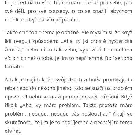
to je, teď už to vím, to, co mám hledat pro sebe, pro
své děti, pro své sousedy, o co se snažit, abychom
mohli předejít dalším případům.
Takže celé tohle téma je obtížné. Ale myslím si, že když
lidi reagují způsobem: „Aha, ty jsi prostě hysterická
ženská,“ nebo něco takového, vypovídá to mnohem
víc o nich než o tobě. Je jim to nepříjemné. Bojí se toho
tématu.
A tak jednají tak, že svůj strach a hněv promítají do
tebe nebo do někoho jiného, kdo se snaží na problém
upozornit nebo se snaží pomoci dospět k řešení. Když
říkají: „Aha, vy máte problém. Takže protože máte
problém, nebudu, nebudu vás poslouchat,“ říkají ve
skutečnosti, že jim je to nepříjemné a nechtějí to téma
otvírat.