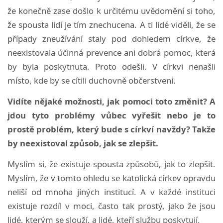
že konečně zase došlo k určitému uvědomění si toho,
že spousta lidí je tím znechucena. A ti lidé viděli, že se
případy zneužívání staly pod dohledem církve, že
neexistovala účinná prevence ani dobrá pomoc, která
by byla poskytnuta. Proto odešli. V církvi nenašli
místo, kde by se cítili duchovně občerstveni.
Vidíte nějaké možnosti, jak pomoci toto změnit? A
jdou tyto problémy vůbec vyřešit nebo je to
prostě problém, který bude s církví navždy? Takže
by neexistoval způsob, jak se zlepšit.
Myslím si, že existuje spousta způsobů, jak to zlepšit.
Myslím, že v tomto ohledu se katolická církev opravdu
neliší od mnoha jiných institucí. A v každé instituci
existuje rozdíl v moci, často tak prostý, jako že jsou
lidé, kterým se slouží, a lidé, kteří službu poskytují.