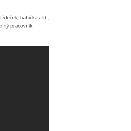
 dědeček, babička atd.,
ovolný pracovník.