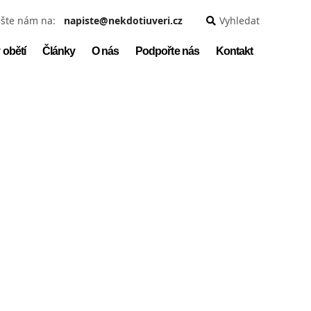
šte nám na:
napiste@nekdotiuveri.cz
Vyhledat
 obětí
Články
O nás
Podpořte nás
Kontakt