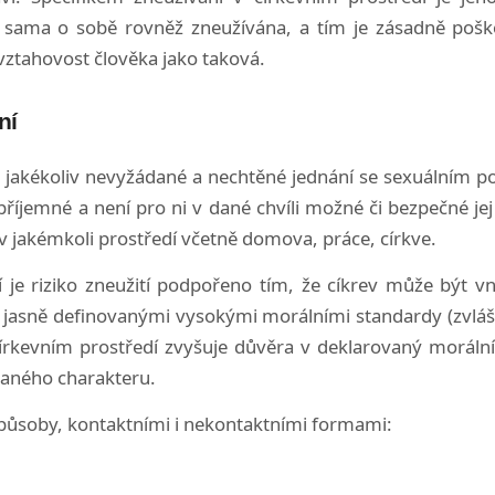
ak sama o sobě rovněž zneužívána, a tím je zásadně po
vztahovost člověka jako taková.
ní
e jakékoliv nevyžádané a nechtěné jednání se sexuálním p
íjemné a není pro ni v dané chvíli možné či bezpečné je
 jakémkoli prostředí včetně domova, práce, církve.
í je riziko zneužití podpořeno tím, že cíkrev může být v
jasně definovanými vysokými morálními standardy (zvláště
církevním prostředí zvyšuje důvěra v deklarovaný morální
vaného charakteru.
působy, kontaktními i nekontaktními formami: