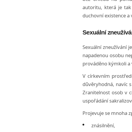
autoritu, která je t
duchovní existence a 
Sexuální zneužívá
Sexuální zneužívání j
napadenou osobu nepř
prováděno kýmkoli a v
V církevním prostřed
důvěryhodná, navíc s 
Zranitelnost osob v 
uspořádání sakralizo
Projevuje se mnoha z
znásilnění,