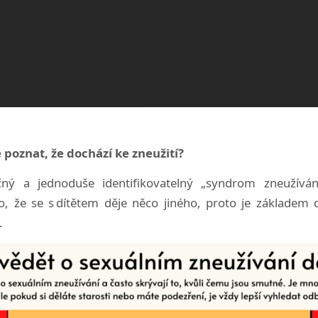
poznat, že dochází ke zneužití?
čný a jednoduše identifikovatelný „syndrom zneužíván
 že se s dítětem děje něco jiného, proto je základem 
.