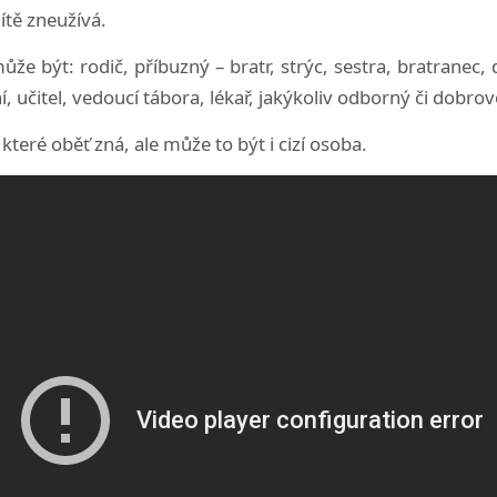
ítě zneužívá.
že být: rodič, příbuzný – bratr, strýc, sestra, bratranec,
ní, učitel, vedoucí tábora, lékař, jakýkoliv odborný či dobr
, které oběť zná, ale může to být i cizí osoba.