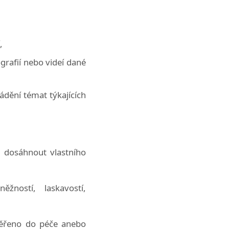
,
grafií nebo videí dané
ádění témat týkajících
m dosáhnout vlastního
žností, laskavostí,
svěřeno do péče anebo