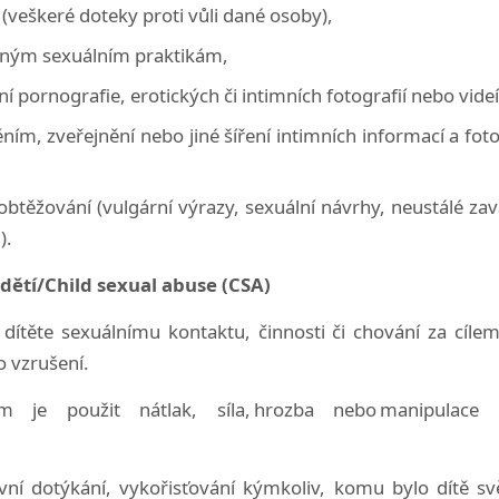
 (veškeré doteky proti vůli dané osoby),
mným sexuálním praktikám,
í pornografie, erotických či intimních fotografií nebo videí
ním, zveřejnění nebo jiné šíření intimních informací a foto
 obtěžování (vulgární výrazy, sexuální návrhy, neustálé zav
).
 dětí/Child sexual abuse (CSA)
 dítěte sexuálnímu kontaktu, činnosti či chování za cíle
o vzrušení.
m je použit nátlak, síla, hrozba nebo manipulace ně
avní dotýkání, vykořisťování kýmkoliv, komu bylo dítě 