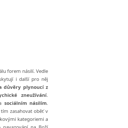
álu forem násilí. Vedle
ytují i další pro něj
a důvěry plynoucí z
ychické zneužívání
.
a
sociálním násilím
.
tím zasahovat oběť v
ěkovými kategoriemi a
o navazování na Boží