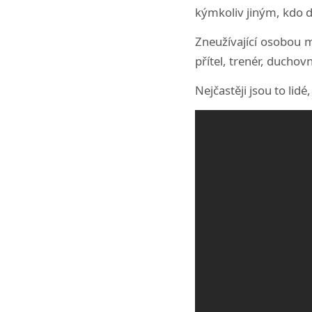
kýmkoliv jiným, kdo d
Zneužívající osobou mů
přítel, trenér, duchov
Nejčastěji jsou to lidé