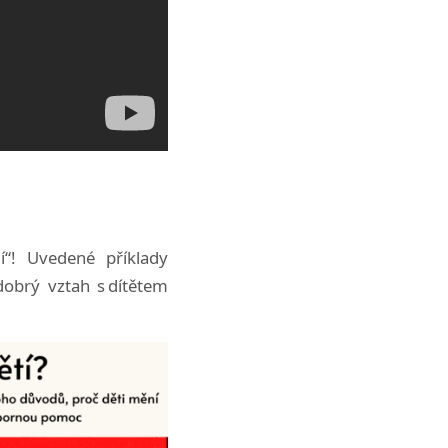
í“! Uvedené příklady
dobrý vztah s dítětem