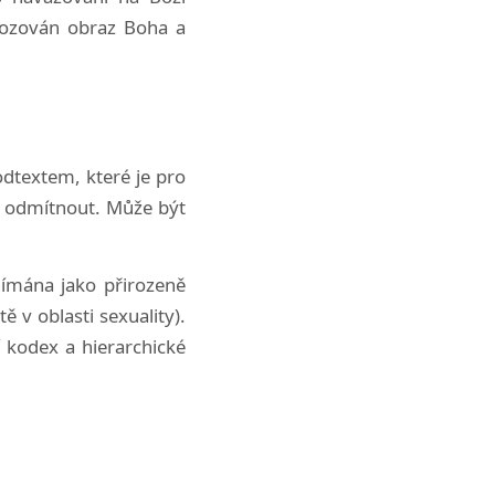
škozován obraz Boha a
odtextem, které je pro
j odmítnout. Může být
nímána jako přirozeně
 v oblasti sexuality).
 kodex a hierarchické