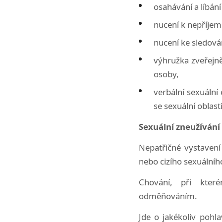
osahávání a líbání
nucení k nepříje
nucení ke sledován
výhružka zveřejně
osoby,
verbální sexuální
se sexuální oblasti
Sexuální zneužívání
Nepatřičné vystavení
nebo cizího sexuálníh
Chování, při které
odměňováním.
Jde o jakékoliv pohl