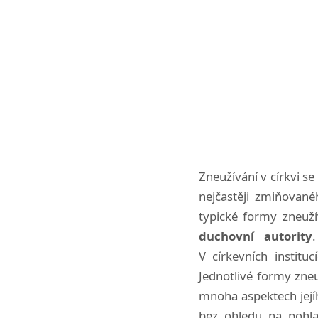
Zneužívání v církvi se
nejčastěji zmiňovan
typické formy zneuží
duchovní autority
V církevních institu
Jednotlivé formy zn
mnoha aspektech jejíh
bez ohledu na pohla