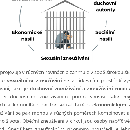
 projevuje v různých rovinách a zahrnuje v sobě širokou šk
ého
sexuálního zneužívání
se v církevním prostředí vysk
vání, jako je
duchovní zneužívání
a
zneužívání moci 
. S duchovním zneužíváním přímo souvisí také
ps
cích a komunitách se lze setkat také s
ekonomickým
eužívání se pak mohou v různých poměrech kombinovat a 
o života. Oběťmi zneužívání v církvi jsou osoby napříč v
ví. Specifikem zneužívání v církevním prostředí je jeh