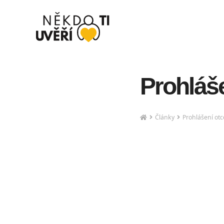
Prohláše
Články
Prohlášení otc