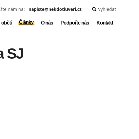
šte nám na:
napiste@nekdotiuveri.cz
Vyhledat
Články
 obětí
O nás
Podpořte nás
Kontakt
a SJ