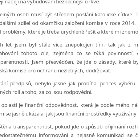
jí naději na vybudování bezpečnější církve.
elných osob musí být středem poslání katolické církve. T
alšími sdílel od okamžiku založení komise v roce 2014. P
problémy, které je třeba urychleně řešit a které mi znemo
h let jsem byl stále více znepokojen tím, tak jak z
ahování tohoto cíle, zejména co se týká povinností, 
parentnosti. Jsem přesvědčen, že jde o zásady, které b
žská komise pro ochranu nezletilých, dodržovat.
ání předpisů, nebylo jasné jak probíhal proces výběru
šných rolí a toho, za co jsou zodpovědní.
 oblastí je finanční odpovědnost, která je podle mého ná
mise jasně ukázala, jak jsou finanční prostředky využívány př
štěna transparentnost, pokud jde o způsob přijímání rozho
edostatečnému informování a nejasné komunikaci se č