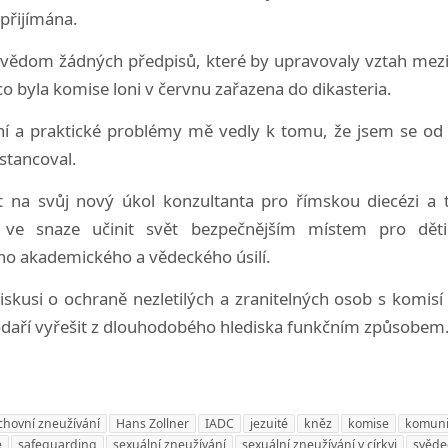
 přijímána.
 vědom žádných předpisů, které by upravovaly vztah mezi
co byla komise loni v červnu zařazena do dikasteria.
lní a praktické problémy mě vedly k tomu, že jsem se o
istancoval.
 na svůj nový úkol konzultanta pro římskou diecézi a ta
) ve snaze učinit svět bezpečnějším místem pro děti
ho akademického a vědeckého úsilí.
skusi o ochraně nezletilých a zranitelných osob s komisí
aří vyřešit z dlouhodobého hlediska funkčním způsobem
hovní zneužívání
Hans Zollner
IADC
jezuité
kněz
komise
komuni
e
safeguarding
sexuální zneužívání
sexuální zneužívání v církvi
svěde