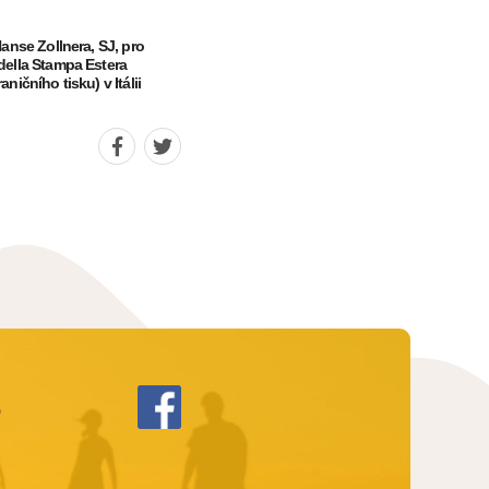
Hanse Zollnera, SJ, pro
della Stampa Estera
ničního tisku) v Itálii
Sdílet
Sdílet
stránku
stránku
na
na
Facebook
Twitter
0