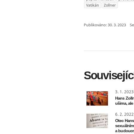
Vatikán
Zollner
Publikováno:
30. 3. 2023
Se
Souvisejíc
3. 1. 2023
Hans Zolln
ušima, ale
6. 2. 2022
Otec Hans
sexuálním
a budoucn