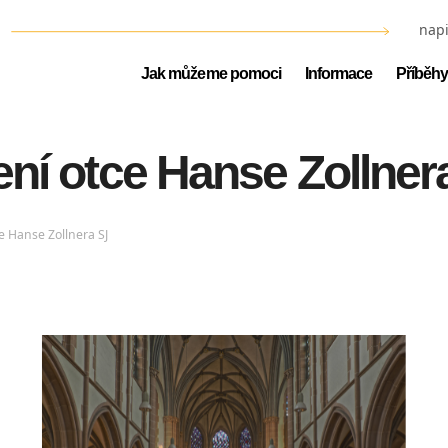
napi
Jak můžeme pomoci
Informace
Příběhy
ní otce Hanse Zollner
e Hanse Zollnera SJ