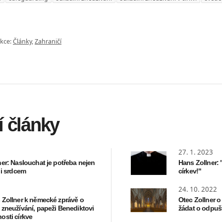
kce:
Články
,
Zahraničí
í články
27. 1. 2023
er: Naslouchat je potřeba nejen
Hans Zollner: 
 i srdcem
církev!"
24. 10. 2022
 Zollner k německé zprávě o
Otec Zollner o
 zneužívání, papeži Benediktovi
žádat o odpušt
osti církve