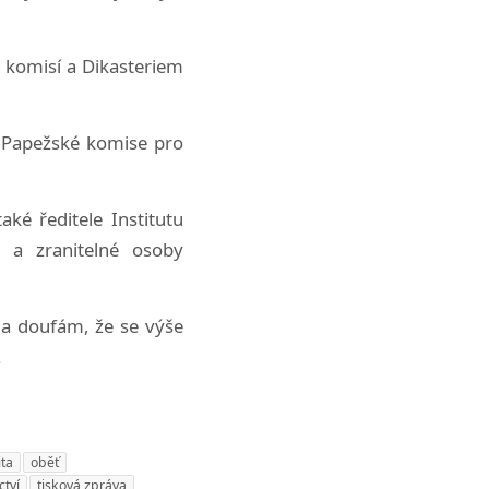
 komisí a Dikasteriem
d Papežské komise pro
ké ředitele Institutu
 a zranitelné osoby
 a doufám, že se výše
.
ta
oběť
ctví
tisková zpráva