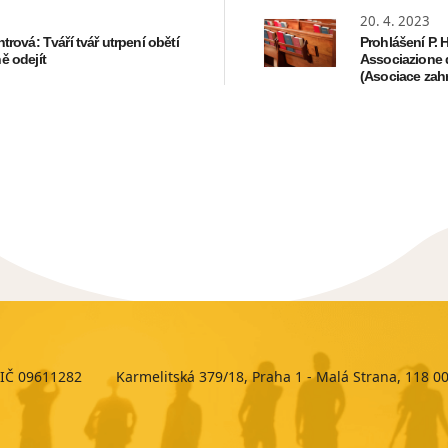
20. 4. 2023
ntrová: Tváří tvář utrpení obětí
Prohlášení P. 
ě odejít
Associazione 
(Asociace zahra
IČ 09611282
Karmelitská 379/18, Praha 1 - Malá Strana, 118 0