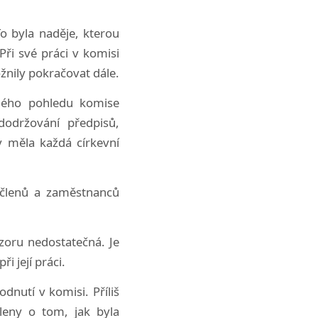
o byla naděje, kterou
ři své práci v komisi
žnily pokračovat dále.
 mého pohledu komise
dodržování předpisů,
y měla každá církevní
 členů a zaměstnanců
zoru nedostatečná. Je
i její práci.
dnutí v komisi. Příliš
leny o tom, jak byla