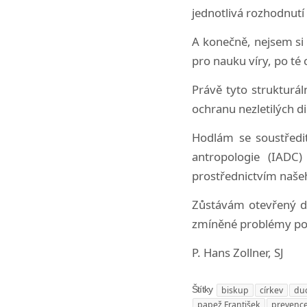
jednotlivá rozhodnutí
A konečně, nejsem si
pro nauku víry, po té 
Právě tyto strukturá
ochranu nezletilých d
Hodlám se soustředit
antropologie (IADC
prostřednictvím naše
Zůstávám otevřený di
zmíněné problémy pod
P. Hans Zollner, SJ
biskup
církev
duc
Štítky
papež František
prevenc