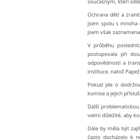
současným, kteří sdíle
Ochrana dětí a zranit
jsem spolu s mnoha d
jsem však zaznamenal 
V průběhu posledníc
postupovala při dos
odpovědnosti a trans
instituce, natož Pape
Pokud jde o dodržov
komise a jejich příslu
Další problematickou
velmi důležité, aby ko
Dále by měla být zaji
často docházelo k n