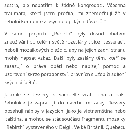
sestra, ale nepatřím k žádné kongregaci. Všechna
traumata, která jsem prožila, mi znemožňují žít v
řeholní komunitě z psychologických důvodů.“
V rámci projektu „Rebirth“ byly dosud obětem
zneužívání po celém světě rozeslány tisíce „tesserae“,
neboli mozaikových dlaždic, aby na jejich zadní stranu
mohly napsat vzkaz. Další byly zaslány těm, kteří se
zasazují o práva obětí nebo nabízejí pomoc a
uzdravení skrze poradenství, právních služeb či sdílení
svých příběhů.
Jakmile se tessery k Samuelle vrátí, ona a další
řeholnice je zapracují do návrhu mozaiky. Tessery
obsahují nápisy v jazycích, jako je vietnamština nebo
italština, a mohou se stát součástí fragmentu mozaiky
„Rebirth“ vystaveného v Belgii, Velké Británii, Quebecu