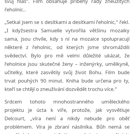
svůj hlas“. Film obsahuje příběhy řady zneužitých
řeholnic..
„Setkal jsem se s desítkami a desítkami řeholnic,“ řekl.
„I kdyžsestra Samuelle vytvořila většinu mozaiky
sama, jsou chvíle, kdy s ní na mozaice spolupracují
některé z řeholnic, od kterých jsme shromáždili
svědectví. Bylo pro mě velmi důležité ukázat, že
řeholnice jsou skutečné ženy – inženýrky, umělkyně,
učitelky, které zasvětily svůj život Bohu. Film bude
trvat pouhých 90 minut. Kniha bude určena pro ty,
kteří se chtějí o zneužívání dozvědět trochu více.“
Srdcem tohoto mnohostranného uměleckého
projektu je úcta k víře, protože, jak vysvětluje
Delcourt, „víra není a nikdy nebude pro oběť
problémem. Víra je zbraní násilníka. Bůh nemá se