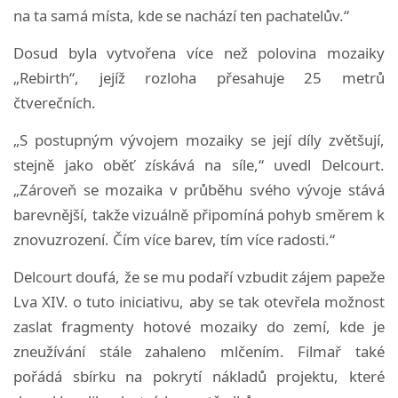
na ta samá místa, kde se nachází ten pachatelův.“
Dosud byla vytvořena více než polovina mozaiky
„Rebirth“, jejíž rozloha přesahuje 25 metrů
čtverečních.
„S postupným vývojem mozaiky se její díly zvětšují,
stejně jako oběť získává na síle,“ uvedl Delcourt.
„Zároveň se mozaika v průběhu svého vývoje stává
barevnější, takže vizuálně připomíná pohyb směrem k
znovuzrození. Čím více barev, tím více radosti.“
Delcourt doufá, že se mu podaří vzbudit zájem papeže
Lva XIV. o tuto iniciativu, aby se tak otevřela možnost
zaslat fragmenty hotové mozaiky do zemí, kde je
zneužívání stále zahaleno mlčením. Filmař také
pořádá sbírku na pokrytí nákladů projektu, které