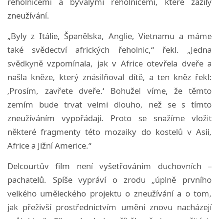
řeholnicemi a bývalými řeholnicemi, které zažily
zneužívání.
„Byly z Itálie, Španělska, Anglie, Vietnamu a máme
také svědectví afrických řeholnic,“ řekl. „Jedna
svědkyně vzpomínala, jak v Africe otevřela dveře a
našla kněze, který znásilňoval dítě, a ten kněz řekl:
‚Prosím, zavřete dveře.‘ Bohužel víme, že těmto
zemím bude trvat velmi dlouho, než se s tímto
zneužíváním vypořádají. Proto se snažíme vložit
některé fragmenty této mozaiky do kostelů v Asii,
Africe a Jižní Americe.“
Delcourtův film není vyšetřováním duchovních –
pachatelů. Spíše vypráví o zrodu „úplně prvního
velkého uměleckého projektu o zneužívání a o tom,
jak přeživší prostřednictvím umění znovu nacházejí