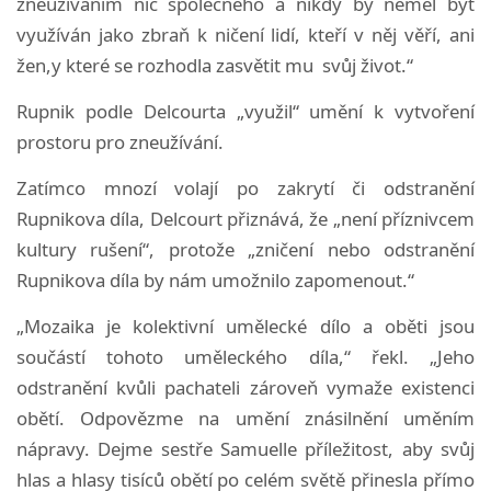
zneužíváním nic společného a nikdy by neměl být
využíván jako zbraň k ničení lidí, kteří v něj věří, ani
žen,y které se rozhodla zasvětit mu svůj život.“
Rupnik podle Delcourta „využil“ umění k vytvoření
prostoru pro zneužívání.
Zatímco mnozí volají po zakrytí či odstranění
Rupnikova díla, Delcourt přiznává, že „není příznivcem
kultury rušení“, protože „zničení nebo odstranění
Rupnikova díla by nám umožnilo zapomenout.“
„Mozaika je kolektivní umělecké dílo a oběti jsou
součástí tohoto uměleckého díla,“ řekl. „Jeho
odstranění kvůli pachateli zároveň vymaže existenci
obětí. Odpovězme na umění znásilnění uměním
nápravy. Dejme sestře Samuelle příležitost, aby svůj
hlas a hlasy tisíců obětí po celém světě přinesla přímo