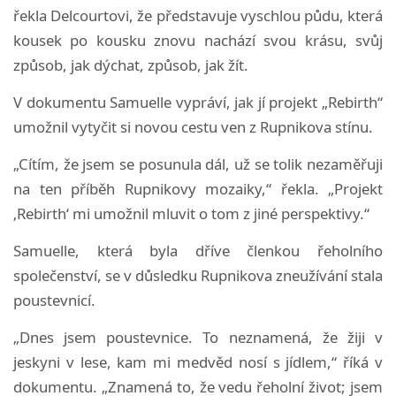
řekla Delcourtovi, že představuje vyschlou půdu, která
kousek po kousku znovu nachází svou krásu, svůj
způsob, jak dýchat, způsob, jak žít.
V dokumentu Samuelle vypráví, jak jí projekt „Rebirth“
umožnil vytyčit si novou cestu ven z Rupnikova stínu.
„Cítím, že jsem se posunula dál, už se tolik nezaměřuji
na ten příběh Rupnikovy mozaiky,“ řekla. „Projekt
‚Rebirth‘ mi umožnil mluvit o tom z jiné perspektivy.“
Samuelle, která byla dříve členkou řeholního
společenství, se v důsledku Rupnikova zneužívání stala
poustevnicí.
„Dnes jsem poustevnice. To neznamená, že žiji v
jeskyni v lese, kam mi medvěd nosí s jídlem,“ říká v
dokumentu. „Znamená to, že vedu řeholní život; jsem