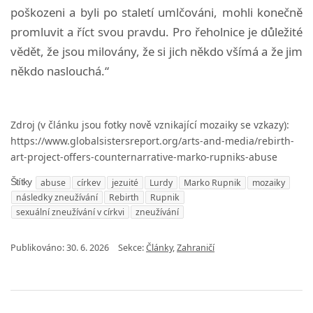
poškozeni a byli po staletí umlčováni, mohli konečně
promluvit a říct svou pravdu. Pro řeholnice je důležité
vědět, že jsou milovány, že si jich někdo všímá a že jim
někdo naslouchá.“
Zdroj (v článku jsou fotky nově vznikající mozaiky se vzkazy):
https://www.globalsistersreport.org/arts-and-media/rebirth-
art-project-offers-counternarrative-marko-rupniks-abuse
abuse
církev
jezuité
Lurdy
Marko Rupnik
mozaiky
Štítky
následky zneužívání
Rebirth
Rupnik
sexuální zneužívání v církvi
zneužívání
Publikováno:
30. 6. 2026
Sekce:
Články
,
Zahraničí