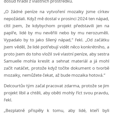
dosud hradil z vlastních prostředků.
„O žádné peníze na vytvoření mozaiky jsme církev
nepožádali. Když mě dostal v prosinci 2024 ten nápad,
cítil jsem, že kdybychom projekt představili jen na
papíře, lidé by mu nevěřili nebo by mu nerozuměli.
Vypadalo by to jako šílený nápad,“ řekl. „Od začátku
jsem věděl, že lidé potřebují vidět něco konkrétního, a
proto jsem do toho vložil své vlastní peníze, aby sestra
Samuelle mohla kreslit a sehnat materiál a já mohl
začít natáčet, protože když točíte dokument o tvorbě
mozaiky, nemůžete čekat, až bude mozaika hotová.“
Delcourtův tým začal pracovat zdarma, protože se jim
projekt líbil a chtěli, aby oběti mohly říct svou pravdu,
řekl.
„Bezplatně přispěly k tomu, aby lidé, kteří byli