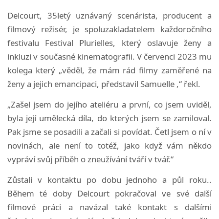
Delcourt, 35letý uznávaný scenárista, producent a
filmový režisér, je spoluzakladatelem každoročního
festivalu Festival Plurielles, který oslavuje ženy a
inkluzi v současné kinematografii. V červenci 2023 mu
kolega který „věděl, že mám rád filmy zaměřené na
ženy a jejich emancipaci, představil Samuelle ,“ řekl.
„Zašel jsem do jejího ateliéru a první, co jsem uviděl,
byla její umělecká díla, do kterých jsem se zamiloval.
Pak jsme se posadili a začali si povídat. Četl jsem o ní v
novinách, ale není to totéž, jako když vám někdo
vypráví svůj příběh o zneužívání tváří v tvář.“
Zůstali v kontaktu po dobu jednoho a půl roku..
Během té doby Delcourt pokračoval ve své další
filmové práci a navázal také kontakt s dalšími