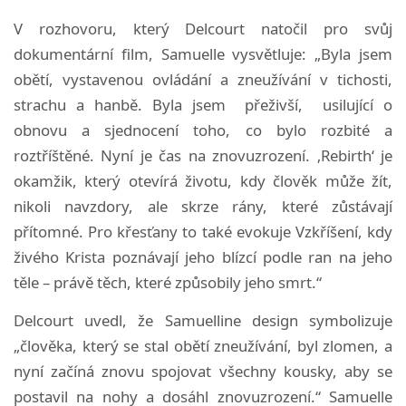
V rozhovoru, který Delcourt natočil pro svůj
dokumentární film, Samuelle vysvětluje: „Byla jsem
obětí, vystavenou ovládání a zneužívání v tichosti,
strachu a hanbě. Byla jsem přeživší, usilující o
obnovu a sjednocení toho, co bylo rozbité a
roztříštěné. Nyní je čas na znovuzrození. ‚Rebirth‘ je
okamžik, který otevírá životu, kdy člověk může žít,
nikoli navzdory, ale skrze rány, které zůstávají
přítomné. Pro křesťany to také evokuje Vzkříšení, kdy
živého Krista poznávají jeho blízcí podle ran na jeho
těle – právě těch, které způsobily jeho smrt.“
Delcourt uvedl, že Samuelline design symbolizuje
„člověka, který se stal obětí zneužívání, byl zlomen, a
nyní začíná znovu spojovat všechny kousky, aby se
postavil na nohy a dosáhl znovuzrození.“ Samuelle