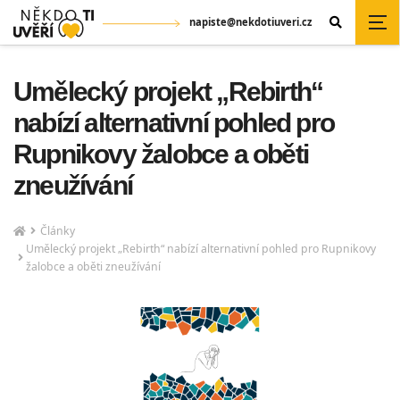
napiste@nekdotiuveri.cz
Umělecký projekt „Rebirth“
nabízí alternativní pohled pro
Rupnikovy žalobce a oběti
zneužívání
Články
Umělecký projekt „Rebirth“ nabízí alternativní pohled pro Rupnikovy
žalobce a oběti zneužívání