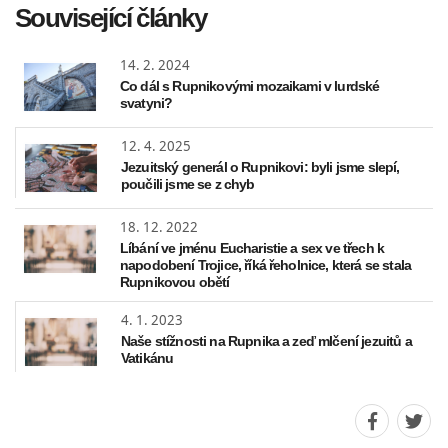
Související články
14. 2. 2024
Co dál s Rupnikovými mozaikami v lurdské
svatyni?
12. 4. 2025
Jezuitský generál o Rupnikovi: byli jsme slepí,
poučili jsme se z chyb
18. 12. 2022
Líbání ve jménu Eucharistie a sex ve třech k
napodobení Trojice, říká řeholnice, která se stala
Rupnikovou obětí
4. 1. 2023
Naše stížnosti na Rupnika a zeď mlčení jezuitů a
Vatikánu
Sdílet
Sdíle