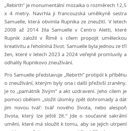
„Rebirth“ je monumentální mozaika o rozměrech 12,5
x 4 metry. Navrhla ji francouzská umělkyně sestra
Samuelle, která obvinila Rupnika ze zneužití. V letech
2008 až 2014 žila Samuelle v Centro Aletti, které
Rupnik založil v Římě s cílem propojit uměleckou
kreativitu a řeholníná život. Samuelle byla jednou ze tří
žen, které v letech 2023 a 2024 veřejně promluvily a
odhalily Rupnikovo zneužívání.
Pro Samuelle představuje „Rebirth“ protipól k příběhu
o zneužívání, kterým byly ona i další přeživší zraněny.
Je to „památník živým“ a akt uzdravení. Jeho cílem je
pomoci obětem „složit úlomky zpět dohromady a dát
jim novou tvář: tvář nového života, nebo alespoň
života, který lze ještě žít.“ Jde o současné sakrální
umění, které má sloužit k tomu, aby se jejich utrpení