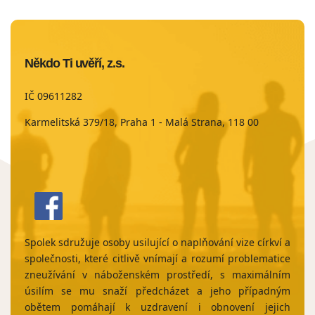
stránku
strá
na
na
Faceboo
Twit
Někdo Ti uvěří, z.s.
IČ 09611282
Karmelitská 379/18, Praha 1 - Malá Strana, 118 00
Spolek sdružuje osoby usilující o naplňování vize církví a
společnosti, které citlivě vnímají a rozumí problematice
zneužívání v náboženském prostředí, s maximálním
úsilím se mu snaží předcházet a jeho případným
obětem pomáhají k uzdravení i obnovení jejich