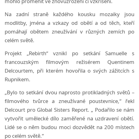
mohlo proměnit ve znovuzrození či vzkříšení.
Na zadní straně každého kousku mozaiky jsou
modlitby, jména a vzkazy od obětí a od těch, kteří
pomáhají obětem zneužívání v různých zemích po
celém světě.
Projekt „Rebirth“ vznikl po setkání Samuelle s
francouzským filmovým režisérem Quentinem
Delcourtem, při kterém hovořila o svých zážitcích s
Rupnikem.
„Bylo to setkání dvou naprosto protikladných světů –
filmového tvůrce a zneužívané poustevnice,“ řekl
Delcourt pro Global Sisters Report. „ Podařilo se nám
vytvořit umělecké dílo zaměřené na uzdravení obětí.
Lidé se o něm budou moci dozvědět na 200 místech
po celém světě.“