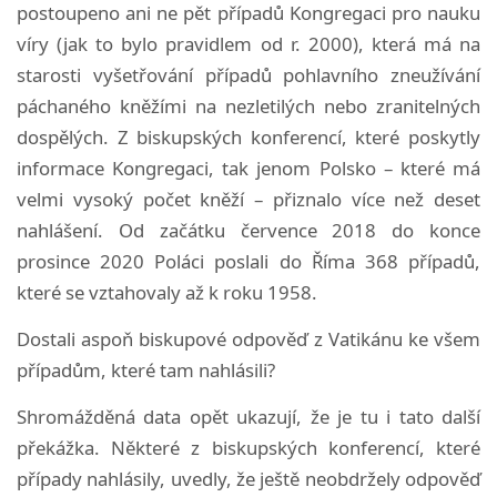
postoupeno ani ne pět případů Kongregaci pro nauku
víry (jak to bylo pravidlem od r. 2000), která má na
starosti vyšetřování případů pohlavního zneužívání
páchaného kněžími na nezletilých nebo zranitelných
dospělých.
Z biskupských konferencí, které poskytly
informace Kongregaci, tak jenom Polsko – které má
velmi vysoký počet kněží – přiznalo více než deset
nahlášení.
Od začátku července 2018 do konce
prosince 2020 Poláci poslali do Říma 368 případů,
které se vztahovaly až k roku 1958.
Dostali aspoň biskupové odpověď z Vatikánu ke všem
případům, které tam nahlásili?
Shromážděná data opět ukazují, že je tu i tato další
překážka.
Některé z biskupských konferencí, které
případy nahlásily, uvedly, že ještě neobdržely odpověď