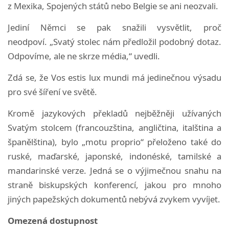
z Mexika, Spojených států nebo Belgie se ani neozvali.
Jediní Němci se pak snažili vysvětlit, proč
neodpoví.
„Svatý stolec nám předložil podobný dotaz.
Odpovíme, ale ne skrze média,“ uvedli.
Zdá se, že Vos estis lux mundi má jedinečnou výsadu
pro své šíření ve světě.
Kromě jazykových překladů nejběžněji užívaných
Svatým stolcem (francouzština, angličtina, italština a
španělština), bylo „motu proprio“ přeloženo také do
ruské, maďarské, japonské, indonéské, tamilské a
mandarinské verze.
Jedná se o výjimečnou snahu na
straně biskupských konferencí, jakou pro mnoho
jiných papežských dokumentů nebývá zvykem vyvíjet.
Omezená dostupnost