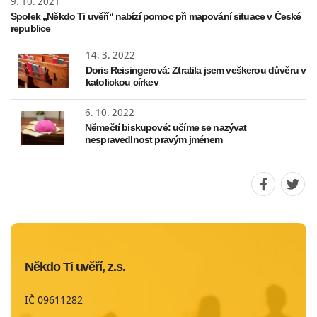
9. 10. 2021
Spolek „Někdo Ti uvěří“ nabízí pomoc při mapování situace v České
republice
14. 3. 2022
Doris Reisingerová: Ztratila jsem veškerou důvěru v
katolickou církev
6. 10. 2022
Němečtí biskupové: učíme se nazývat
nespravedlnost pravým jménem
Sdílet
Sdíle
stránku
strá
na
na
Faceboo
Twit
Někdo Ti uvěří, z.s.
IČ 09611282