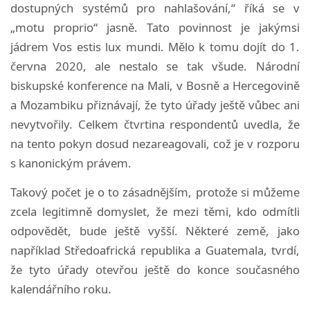
dostupných systémů pro nahlašování,“ říká se v
„motu proprio“ jasně.
Tato povinnost je jakýmsi
jádrem Vos estis lux mundi. Mělo k tomu dojít do 1.
června 2020, ale nestalo se tak všude.
Národní
biskupské konference na Mali, v Bosně a Hercegovině
a Mozambiku přiznávají, že tyto úřady ještě vůbec ani
nevytvořily.
Celkem čtvrtina respondentů uvedla, že
na tento pokyn dosud nezareagovali, což je v rozporu
s kanonickým právem.
Takový počet je o to zásadnějším, protože si můžeme
zcela legitimně domyslet, že mezi těmi, kdo odmítli
odpovědět, bude ještě vyšší.
Některé země, jako
například Středoafrická republika a Guatemala, tvrdí,
že tyto úřady otevřou ještě do konce současného
kalendářního roku.