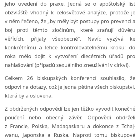
jeho uvedení do praxe.
Jedná se o apoštolský list
obzvláště vhodný k celosvětové analýze, protože je
v něm řečeno, že „by měly být postupy pro prevenci a
boj proti těmto zločinům, které zraňují důvěru
věřících, přijaty všeobecně“.
Navíc vyzývá ke
konkrétnímu a lehce kontrolovatelnému kroku: do
roka mělo dojít k vytvoření diecézních úřadů pro
nahlašování (případů sexuálního zneužívání v církvi).
Celkem 26 biskupských konferencí souhlasilo, že
odpoví na dotazy, což je jedna pětina všech biskupství,
která byla oslovena.
Z obdržených odpovědí lze jen těžko vyvodit konečné
poučení nebo obecný závěr. Odpovědi obdrželi
z Francie, Polska, Madagaskaru a dokonce z Tchaj-
wanu, Japonska a Ruska.
Naproti tomu biskupové