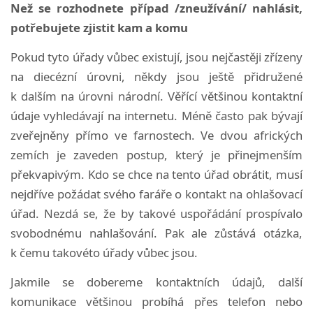
Než se rozhodnete případ /zneužívání/ nahlásit,
potřebujete zjistit kam a komu
Pokud tyto úřady vůbec existují, jsou nejčastěji zřízeny
na diecézní úrovni, někdy jsou ještě přidružené
k dalším na úrovni národní.
Věřící většinou kontaktní
údaje vyhledávají na internetu. Méně často pak bývají
zveřejněny přímo ve farnostech.
Ve dvou afrických
zemích je zaveden postup, který je přinejmenším
překvapivým.
Kdo se chce na tento úřad obrátit, musí
nejdříve požádat svého faráře o kontakt na ohlašovací
úřad. Nezdá se, že by takové uspořádání prospívalo
svobodnému nahlašování. Pak ale zůstává otázka,
k čemu takovéto úřady vůbec jsou.
Jakmile se dobereme kontaktních údajů, další
komunikace většinou probíhá přes telefon nebo