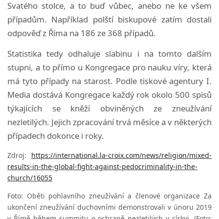
Svatého stolce, a to buď vůbec, anebo ne ke všem
případům.
Například polští biskupové zatím dostali
odpověď z Říma na 186 ze 368 případů.
Statistika tedy odhaluje slabinu i na tomto dalším
stupni, a to přímo u Kongregace pro nauku víry, která
má tyto případy na starost.
Podle tiskové agentury I.
Media dostává Kongregace každý rok okolo 500 spisů
týkajících se kněží obviněných ze zneužívání
nezletilých.
Jejich zpracování trvá měsíce a v některých
případech dokonce i roky.
Zdroj:
https://international.la-croix.com/news/religion/mixed-
results-in-the-global-fight-against-pedocriminality-in-the-
church/16055
Foto:
Oběti pohlavního zneužívání a členové organizace Za
ukončení zneužívání duchovními demonstrovali v únoru 2019
v Římě během summitu o ochraně nezletilých v církvi. (Foto: