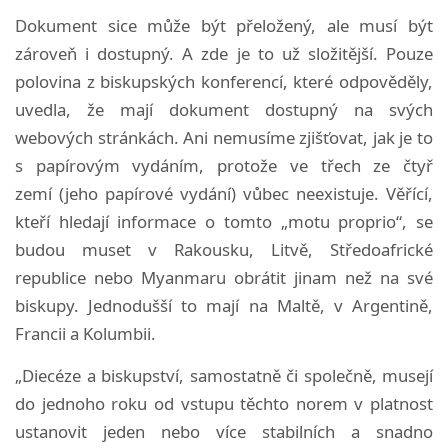
Dokument sice může být přeložený, ale musí být
zároveň i dostupný. A zde je to už složitější.
Pouze
polovina z biskupských konferencí, které odpověděly,
uvedla, že mají dokument dostupný na svých
webových stránkách.
Ani nemusíme zjišťovat, jak je to
s papírovým vydáním, protože ve třech ze čtyř
zemí (jeho papírové vydání) vůbec neexistuje.
Věřící,
kteří hledají informace o tomto „motu proprio“, se
budou muset v Rakousku, Litvě, Středoafrické
republice nebo Myanmaru obrátit jinam než na své
biskupy.
Jednodušší to mají na Maltě, v Argentině,
Francii a Kolumbii.
„Diecéze a biskupství, samostatně či společně, musejí
do jednoho roku od vstupu těchto norem v platnost
ustanovit jeden nebo více stabilních a snadno