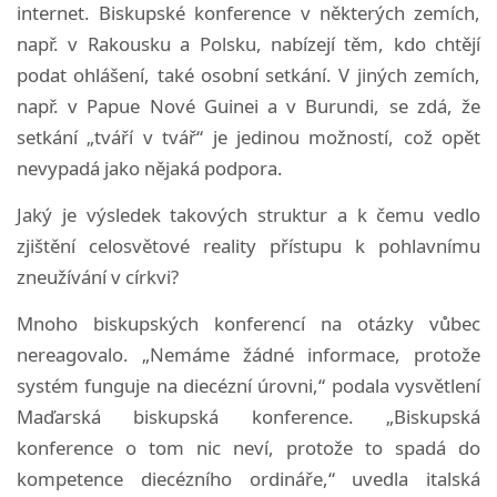
internet.
Biskupské konference v některých zemích,
např. v Rakousku a Polsku, nabízejí těm, kdo chtějí
podat ohlášení, také osobní setkání.
V jiných zemích,
např. v Papue Nové Guinei a v Burundi, se zdá, že
setkání „tváří v tvář“ je jedinou možností, což opět
nevypadá jako nějaká podpora.
Jaký je výsledek takových struktur a k čemu vedlo
zjištění celosvětové reality přístupu k pohlavnímu
zneužívání v církvi?
Mnoho biskupských konferencí na otázky vůbec
nereagovalo.
„Nemáme žádné informace, protože
systém funguje na diecézní úrovni,“ podala vysvětlení
Maďarská biskupská konference.
„Biskupská
konference o tom nic neví, protože to spadá do
kompetence diecézního ordináře,“ uvedla italská