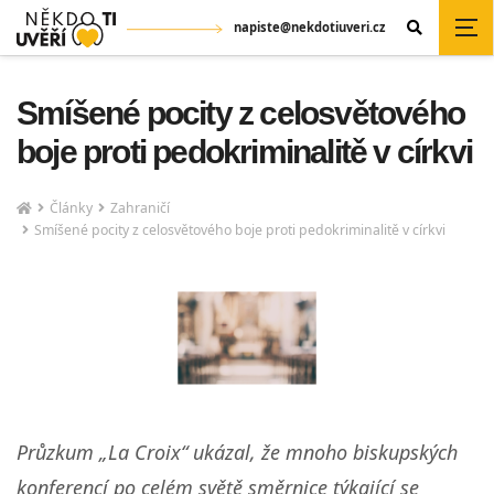
napiste@nekdotiuveri.cz
Smíšené pocity z celosvětového
boje proti pedokriminalitě v církvi
Články
Zahraničí
Smíšené pocity z celosvětového boje proti pedokriminalitě v církvi
Průzkum „La Croix“ ukázal, že mnoho biskupských
konferencí po celém světě směrnice týkající se