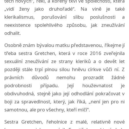
těch nových“, řekl, a kořeny tkví ve společnosti, která
„vidí ženy jako druhořadé“. Na vině je také
klerikalismus, porušování slibu poslušnosti a
neexistence spolehlivého způsobu, jak zneužívání
odhalit.
Osobně znám bývalou matku představenou, říkejme jí
třeba sestra Gretchen, která v roce 2016 zveřejnila
sexuální zneužívání ze strany kleriků a o devět let
později stále trpí plnou silou hněvu církve vůči ní. Z
právních důvodů nemohu prozradit žádné
podrobnosti případu. Její houževnatost je
obdivuhodná, stejně jako její odhodlání pokračovat v
boji za spravedlnost, který, jak říká, „není jen pro ni
samotnou, ale pro všechny, kteří mlčí“.
Sestra Gretchen, řeholnice z malé, relativně nové