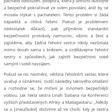
pachatel odsouzen, podpora, která jí umožní důstojně
a bezpečně pokračovat ve svém povolání, aniž by se
musela stýkat s pachatelem. Tento problém si žádá
nápaditá a citlivá řešení. Pokud je problémem
nedostatek důkazů, pak přijměme standardní
bezpečnostní protokoly nemocnic, věznic a škol a
zajistěme, aby žádná řeholní sestra nikdy nezůstala
mimo dosah sama s knězem, a vzdělávejme řeholní
sestry o způsobech, jak zajistit bezpečnost sobě
samým i sobě navzájem.
Pokud se nic nezmění, většina řeholních sester, které
uvažují o oznámení, zváží následky takového ohlášení
a rozhodne se, že mlčení je mnohem bezpečnější
volbou. Jak řekla sestra Linah Siabana na Konferenci
vyšších představených Afriky a Madagaskaru: „Někdy
se o [zneužívání] dozvíme až ve chvíli, kdy je sestra