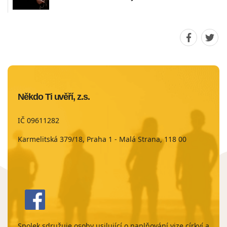
Sdílet
Sdíle
stránku
strá
na
na
Faceboo
Twit
Někdo Ti uvěří, z.s.
IČ 09611282
Karmelitská 379/18, Praha 1 - Malá Strana, 118 00
Spolek sdružuje osoby usilující o naplňování vize církví a