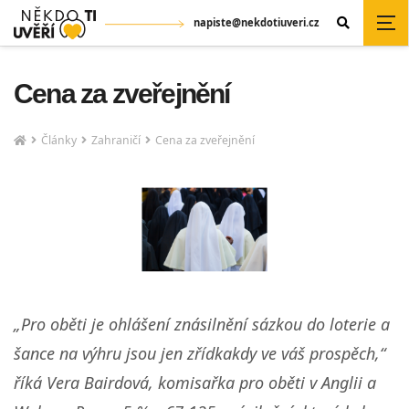
napiste@nekdotiuveri.cz
Cena za zveřejnění
Články
Zahraničí
Cena za zveřejnění
„Pro oběti je ohlášení znásilnění sázkou do loterie a
šance na výhru jsou jen zřídkakdy ve váš prospěch,“
říká Vera Bairdová, komisařka pro oběti v Anglii a