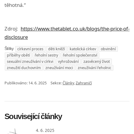
těhotná.“
Zdroj:
https://www.thetablet.co.uk/blogs/the-price-of-
disclosure
církevní proces
děti kněží
katolická církev
obvinění
Štítky
příběhy obětí
řeholní sestry
řeholní společenství
sexuální zneužívání v církvi
vyhrožování
zasvěcený život
zneužití duchovním
zneužívání moci
zneužívání řeholnic
Publikováno:
14. 6. 2025
Sekce:
Články
,
Zahraničí
Související články
4. 6. 2025