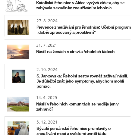
Katolická řeholnice v Africe vyzývá církev, aby se
zabývala sexuálním zneužíváním řeholnic
27. 8. 2024
Prevence zneužívání pro řeholnice: Učební program
„dobře zpracovaný a proaktivní“
31. 7. 2021
Násilí na ženách v církvi a řeholních řádech
2. 10. 2024
S. Jarkowska: Řeholní sestry rovněž zažívají násilí.
Je důležité znát jeho symptomy, abychom mohli
pomoci.
14. 4. 2025
Násilí v řeholních komunitách se neděje jen v
zahraničí
5. 12. 2021
Bývalé peruánské řeholnice promluvily o
zneužívání moci a svědomí uvnitř řádu