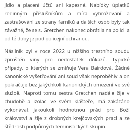
jídlo a placení účtů ani kapesné. Nabídky úplatků
rodinným příslušníkům a míra vyhrožování a
zastrašování ze strany farníků a dalších osob byly tak
závažné, že se s. Gretchen nakonec obrátila na policii a
od té doby je pod policejní ochranou.
Násilník byl v roce 2022 u nižšího trestního soudu
zproštěn viny pro nedostatek důkazů. Typické
případy, o kterých se zmiňuje Vera Bairdová. Žádné
kanonické vyšetřování ani soud však neproběhly a on
pokračuje bez jakýchkoli kanonických omezení ve své
službě. Naproti tomu sestra Gretchen nadále žije v
chudobě a izolaci ve svém klášteře, má zakázáno
vykonávat jakoukoli hodnotnou práci pro Boží
království a žije z drobných krejčovských prací a ze
štědrosti podpůrných feministických skupin.