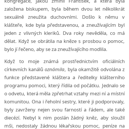
kongregace, jakou zmínil František, a která byla
založena biskupem, byla během dvou let několikrát
sexuálně zneužita duchovními. Došlo k němu v
klášteře, kde byla představenou, a zneužívajícím byl
jeden z vlivných kleriků. Dva roky nevěděla, co má
dělat. Když se obrátila na kněze s prosbou o pomoc,
bylo jí řečeno, aby se za zneužívajícího modlila.
Když to moje známá prostřednictvím oficiálních
církevních kanálů
oznámila
, byla okamžitě odvolána z
funkce představené kláštera a ředitelky klášterního
programu pomoci, který řídila od počátku. Jednalo se
o odvetu, která měla zpřetrhat vztahy mezi ní a místní
komunitou. Ona i řeholní sestry, které ji podporovaly,
byly zavrženy nejen svou farností a řádem, ale také
diecézí. Nebyl k nim poslán žádný kněz, aby sloužil
mši, nedostaly žádnou lékařskou pomoc, peníze na