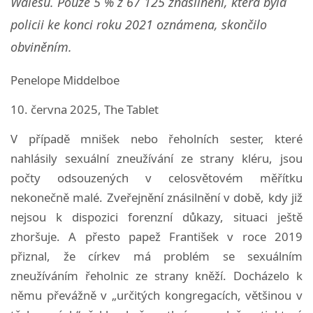
Walesu. Pouze 5 % z 67 125 znásilnění, která byla
policii ke konci roku 2021 oznámena, skončilo
obviněním.
Penelope Middelboe
10. června 2025, The Tablet
V případě mnišek nebo řeholních sester, které
nahlásily sexuální zneužívání ze strany kléru, jsou
počty odsouzených v celosvětovém měřítku
nekonečně malé. Zveřejnění znásilnění v době, kdy již
nejsou k dispozici forenzní důkazy, situaci ještě
zhoršuje. A přesto papež František v roce 2019
přiznal, že církev má problém se sexuálním
zneužíváním řeholnic ze strany kněží. Docházelo k
němu převážně v „určitých kongregacích, většinou v