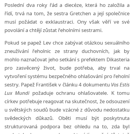
Poslední dva roky řád a diecéze, která ho založila a
řídí, trvá na tom, že sestra Gretchen a její společnice
musí požádat o exklaustraci. Ony však věří ve své
povolání a chtějí zůstat řeholními sestrami.
Pokud se papež Lev chce zabývat otázkou sexuálního
zneužívání řeholnic ze strany duchovních, jak by
mohlo naznačovat jeho setkání s prefektem Dikasteria
pro zasvěcený život, bude potřeba, aby trval na
vytvoření systému bezpečného ohlašování pro řeholní
sestry. Papež František v článku 4 dokumentu
Vos Estis
Lux Mundi
požaduje ochranu ohlašovatele. K tomu
církev potřebuje reagovat na skutečnost, že odsouzení
u světských soudů bude vzácné z důvodu nedostatku
svědeckých důkazů. Oběti musí být poskytnuta
strukturovaná podpora bez ohledu na to, zda byl