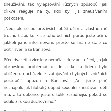
zneužívání, tak vylepšování různých způsobů, jak
církve reaguje na ty, kdo byli již zneužíváním
poškozeni.
„Neustále se od přeživších obětí učím a vlastně mě
trochu trápí, kolik se toho od nich pořád ještě učím:
jakkoli jsme informovaní, přesto se máme stále co
učit,“ svěřila se Banisová.
Před dvaceti a více lety neměla církev ani tušení, „o jak
obrovskou problematiku jde a kolika lidem bylo
ublíženo, docházelo k zatajování chybných vnitřních
postupů,“ upozornila Banisová. „Ani jsme plně
nechápali, jak hluboký dopad sexuální zneužívání dětí
má, a to dokonce ještě o tolik zásadnější, pokud se
událo z rukou duchovního.“