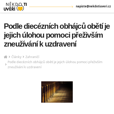
napiste@nekdotiuveri.cz
Podle diecézních obhájců obětí je
jejich úlohou pomoci přeživším
zneužívání k uzdravení
Články
Zahraničí
Podle diecézních obhájců obětí je jejich úlohou pomoci přeživším
zneužívání k uzdravení