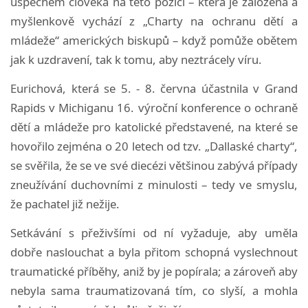
úspěchem člověka na této pozici – která je založena a
myšlenkově vychází z „Charty na ochranu dětí a
mládeže“ amerických biskupů – když pomůže obětem
jak k uzdravení, tak k tomu, aby neztrácely víru.
Eurichová, která se 5. - 8. června účastnila v Grand
Rapids v Michiganu 16. výroční konference o ochraně
dětí a mládeže pro katolické představené, na které se
hovořilo zejména o 20 letech od tzv. „Dallaské charty“,
se svěřila, že se ve své diecézi většinou zabývá případy
zneužívání duchovními z minulosti – tedy ve smyslu,
že pachatel již nežije.
Setkávání s přeživšími od ní vyžaduje, aby uměla
dobře naslouchat a byla přitom schopná vyslechnout
traumatické příběhy, aniž by je popírala; a zároveň aby
nebyla sama traumatizovaná tím, co slyší, a mohla