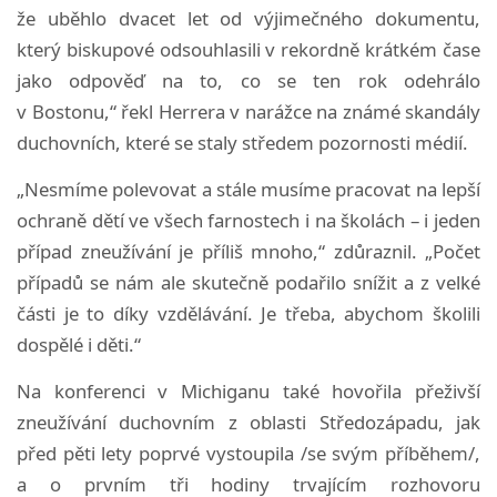
že uběhlo dvacet let od výjimečného dokumentu,
který biskupové odsouhlasili v rekordně krátkém čase
jako odpověď na to, co se ten rok odehrálo
v Bostonu,“ řekl Herrera v narážce na známé skandály
duchovních, které se staly středem pozornosti médií.
„Nesmíme polevovat a stále musíme pracovat na lepší
ochraně dětí ve všech farnostech i na školách – i jeden
případ zneužívání je příliš mnoho,“ zdůraznil. „Počet
případů se nám ale skutečně podařilo snížit a z velké
části je to díky vzdělávání. Je třeba, abychom školili
dospělé i děti.“
Na konferenci v Michiganu také hovořila přeživší
zneužívání duchovním z oblasti Středozápadu, jak
před pěti lety poprvé vystoupila /se svým příběhem/,
a o prvním tři hodiny trvajícím rozhovoru