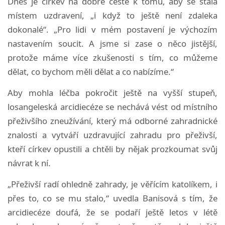
Dnes je církev na dobré cestě k tomu, aby se stala
místem uzdravení, „i když to ještě není zdaleka
dokonalé“. „Pro lidi v mém postavení je výchozím
nastavením soucit. A jsme si zase o něco jistější,
protože máme více zkušenosti s tím, co můžeme
dělat, co bychom měli dělat a co nabízíme.“
Aby mohla léčba pokročit ještě na vyšší stupeň,
losangeleská arcidiecéze se nechává vést od místního
přeživšího zneužívání, který má odborné zahradnické
znalosti a vytváří uzdravující zahradu pro přeživší,
kteří církev opustili a chtěli by nějak prozkoumat svůj
návrat k ní.
„Přeživší radí ohledně zahrady, je věřícím katolíkem, i
přes to, co se mu stalo,“ uvedla Banisová s tím, že
arcidiecéze doufá, že se podaří ještě letos v létě