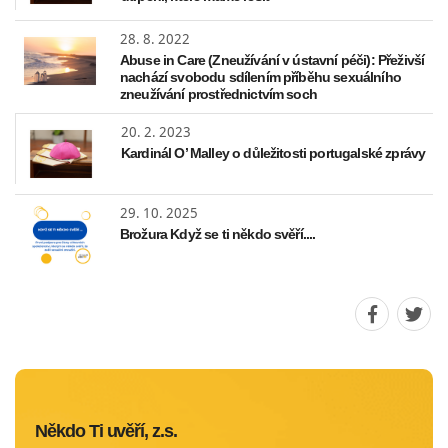
28. 8. 2022
Abuse in Care (Zneužívání v ústavní péči): Přeživší
nachází svobodu sdílením příběhu sexuálního
zneužívání prostřednictvím soch
20. 2. 2023
Kardinál O’ Malley o důležitosti portugalské zprávy
29. 10. 2025
Brožura Když se ti někdo svěří....
Sdílet
Sdíle
stránku
strá
na
na
Faceboo
Twit
Někdo Ti uvěří, z.s.