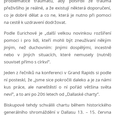
problematice traumatu, aby potvrdil že trauma
přeživšího je reálné, a že existují některá doporučení,
co je dobré dělat a co ne, která je nutno při pomoci
na cestě k uzdravení dodržovat.
Podle Eurichové je „další velkou novinkou rozšíření
pomoci i pro lidi, kteří mohli být zneužívaní někým
jiným, než duchovním: jinými dospělými, incestně
nebo v jiných situacích, které nemusely (nutně)
souviset přímo s církví“.
Jeden z řečníků na konferenci v Grand Rapids si podle
ní posteskl, že „jsme sice pokročili daleko a je za námi
kus práce, ale naneštěstí o ní pořád většina světa
neví“, a to ani po 20ti letech od „Dallaské charty“.
Biskupové tehdy schválili chartu během historického
generálního shromáždění v Dallasu 13. – 15. června