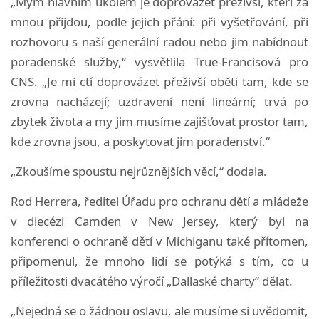
„Mým hlavním úkolem je doprovázet přeživší, kteří za
mnou přijdou, podle jejich přání: při vyšetřování, při
rozhovoru s naší generální radou nebo jim nabídnout
poradenské služby,“ vysvětlila True-Francisová pro
CNS. „Je mi ctí doprovázet přeživší oběti tam, kde se
zrovna nacházejí; uzdravení není lineární; trvá po
zbytek života a my jim musíme zajišťovat prostor tam,
kde zrovna jsou, a poskytovat jim poradenství.“
„Zkoušíme spoustu nejrůznějších věcí,“ dodala.
Rod Herrera, ředitel Úřadu pro ochranu dětí a mládeže
v diecézi Camden v New Jersey, který byl na
konferenci o ochraně dětí v Michiganu také přítomen,
připomenul, že mnoho lidí se potýká s tím, co u
příležitosti dvacátého výročí „Dallaské charty“ dělat.
„Nejedná se o žádnou oslavu, ale musíme si uvědomit,