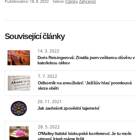
Publikováno:
18. 8. 2022
Sekce:
Články
,
Zahraničí
Související články
14. 3. 2022
Doris Reisingerová: Ztratila jsem veškerou důvěru v
katolickou církev
7. 7. 2022
Odborník na zneužívání: ‘Ježíšův hlas’ promlouvá
skrze oběti
20. 11. 2021
Jak zachránit zpovědní tajemství
28. 5. 2022
O'Malley Italské biskupské konferenci: Je tu moře
utrpení, které máme řešit