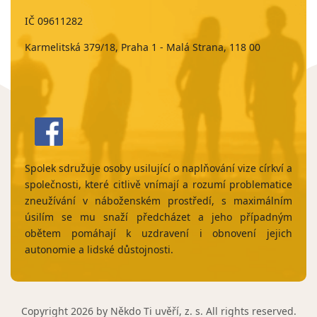
IČ 09611282
Karmelitská 379/18, Praha 1 - Malá Strana, 118 00
Spolek sdružuje osoby usilující o naplňování vize církví a
společnosti, které citlivě vnímají a rozumí problematice
zneužívání v náboženském prostředí, s maximálním
úsilím se mu snaží předcházet a jeho případným
obětem pomáhají k uzdravení i obnovení jejich
autonomie a lidské důstojnosti.
Copyright 2026 by Někdo Ti uvěří, z. s. All rights reserved.