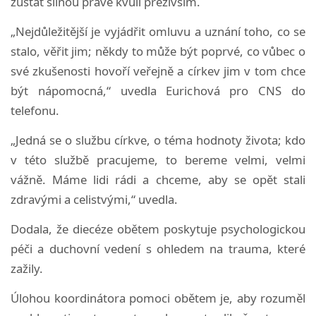
zůstat silnou právě kvůli přeživším.
„Nejdůležitější je vyjádřit omluvu a uznání toho, co se
stalo, věřit jim; někdy to může být poprvé, co vůbec o
své zkušenosti hovoří veřejně a církev jim v tom chce
být nápomocná,“ uvedla Eurichová pro CNS do
telefonu.
„Jedná se o službu církve, o téma hodnoty života; kdo
v této službě pracujeme, to bereme velmi, velmi
vážně. Máme lidi rádi a chceme, aby se opět stali
zdravými a celistvými,“ uvedla.
Dodala, že diecéze obětem poskytuje psychologickou
péči a duchovní vedení s ohledem na trauma, které
zažily.
Úlohou koordinátora pomoci obětem je, aby rozuměl