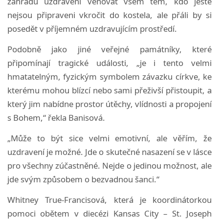
zahradu uzdravení věnovat všem těm, kdo ještě
nejsou připraveni vkročit do kostela, ale přáli by si
posedět v příjemném uzdravujícím prostředí.
Podobně jako jiné veřejné památníky, které
připomínají tragické události, „je i tento velmi
hmatatelným, fyzickým symbolem závazku církve, ke
kterému mohou blízcí nebo sami přeživší přistoupit, a
který jim nabídne prostor útěchy, vlídnosti a propojení
s Bohem,“ řekla Banisová.
„Může to být sice velmi emotivní, ale věřím, že
uzdravení je možné. Jde o skutečné nasazení se v lásce
pro všechny zúčastněné. Nejde o jedinou možnost, ale
jde svým způsobem o bezvadnou šanci.“
Whitney True-Francisová, která je koordinátorkou
pomoci obětem v diecézi Kansas City – St. Joseph