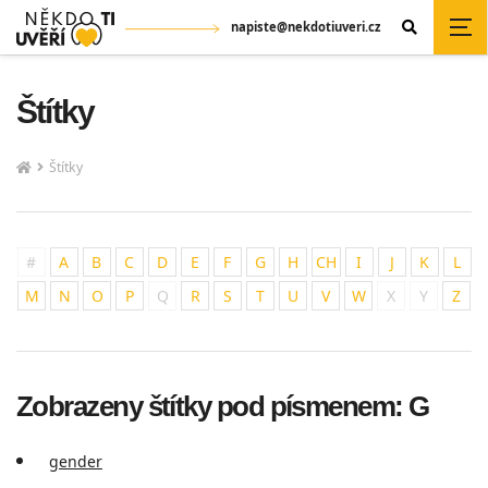
napiste@nekdotiuveri.cz
Štítky
Štítky
#
A
B
C
D
E
F
G
H
CH
I
J
K
L
M
N
O
P
Q
R
S
T
U
V
W
X
Y
Z
Zobrazeny štítky pod písmenem: G
gender