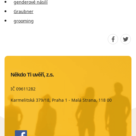
genderové násilí
Graubner
grooming
Sdílet
Sdíle
stránku
strá
na
na
Faceboo
Twit
Někdo Ti uvěří, z.s.
IČ 09611282
Karmelitská 379/18, Praha 1 - Malá Strana, 118 00