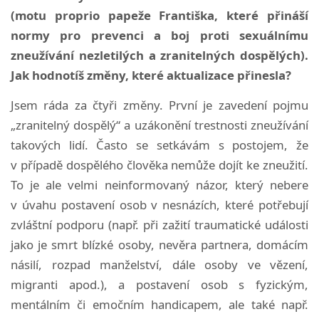
(motu proprio papeže Františka, které přináší
normy pro prevenci a boj proti sexuálnímu
zneužívání nezletilých a zranitelných dospělých).
Jak hodnotíš změny, které aktualizace přinesla?
Jsem ráda za čtyři změny. První je zavedení pojmu
„zranitelný dospělý“ a uzákonění trestnosti zneužívání
takových lidí. Často se setkávám s postojem, že
v případě dospělého člověka nemůže dojít ke zneužití.
To je ale velmi neinformovaný názor, který nebere
v úvahu postavení osob v nesnázích, které potřebují
zvláštní podporu (např. při zažití traumatické události
jako je smrt blízké osoby, nevěra partnera, domácím
násilí, rozpad manželství, dále osoby ve vězení,
migranti apod.), a postavení osob s fyzickým,
mentálním či emočním handicapem, ale také např.