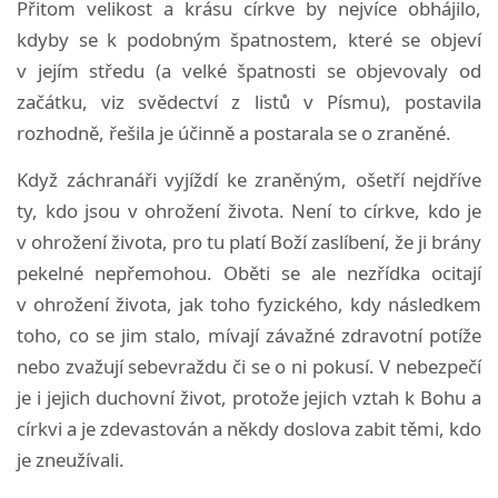
Přitom velikost a krásu církve by nejvíce obhájilo,
kdyby se k podobným špatnostem, které se objeví
v jejím středu (a velké špatnosti se objevovaly od
začátku, viz svědectví z listů v Písmu), postavila
rozhodně, řešila je účinně a postarala se o zraněné.
Když záchranáři vyjíždí ke zraněným, ošetří nejdříve
ty, kdo jsou v ohrožení života. Není to církve, kdo je
v ohrožení života, pro tu platí Boží zaslíbení, že ji brány
pekelné nepřemohou. Oběti se ale nezřídka ocitají
v ohrožení života, jak toho fyzického, kdy následkem
toho, co se jim stalo, mívají závažné zdravotní potíže
nebo zvažují sebevraždu či se o ni pokusí. V nebezpečí
je i jejich duchovní život, protože jejich vztah k Bohu a
církvi a je zdevastován a někdy doslova zabit těmi, kdo
je zneužívali.