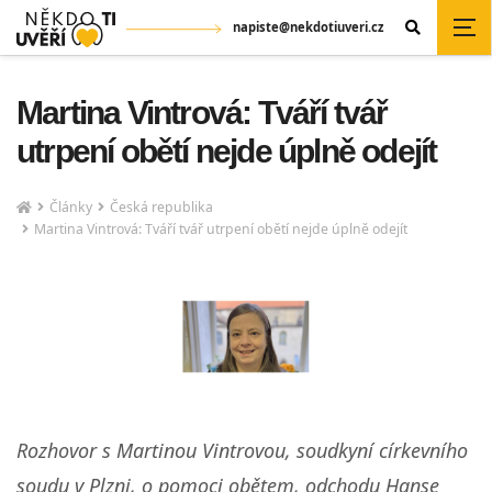
napiste@nekdotiuveri.cz
Martina Vintrová: Tváří tvář
utrpení obětí nejde úplně odejít
Články
Česká republika
Martina Vintrová: Tváří tvář utrpení obětí nejde úplně odejít
Rozhovor s Martinou Vintrovou, soudkyní církevního
soudu v Plzni, o pomoci obětem, odchodu Hanse