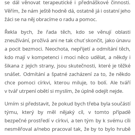
se dál věnovat terapeutické i přednáškové činnosti.
Věřím, že nám ještě hodně dá, ostatně já i ostatní jeho
žáci se na něj obracíme o radu a pomoc.
Řekla bych, že řada těch, kdo se věnují oblasti
zneužívání, prožívá ani ne tak chuť skončit, jako únavu
a pocit bezmoci. Neochota, nepřijetí a odmítání těch,
kdo mají v kompetenci i moci něco udělat, a někdy i
šikana z jejich strany, jsou skutečnosti, které je těžké
snášet. Odmítání a špatné zacházení za to, že někdo
chce pomoci církvi, kterou miluje, to bolí. Ale tváří
v tvář utrpení obětí si myslím, že úplně odejít nejde.
Umím si představit, že pokud bych třeba byla součástí
týmu, který by měl nějaký cíl, v tomto případě
bezpečné prostředí v církvi, a ten tým by k svému cíli
nesměřoval a/nebo pracoval tak, že by to bylo hrubě