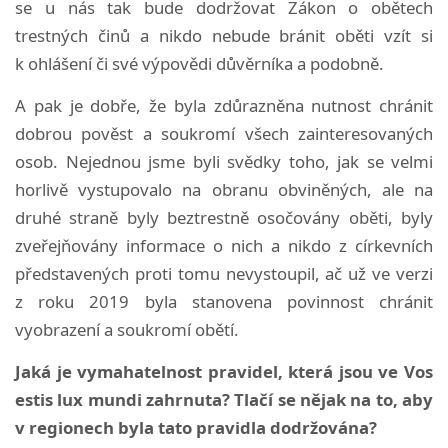
se u nás tak bude dodržovat Zákon o obětech
trestných činů a nikdo nebude bránit oběti vzít si
k ohlášení či své výpovědi důvěrníka a podobně.
A pak je dobře, že byla zdůrazněna nutnost chránit
dobrou pověst a soukromí všech zainteresovaných
osob. Nejednou jsme byli svědky toho, jak se velmi
horlivě vystupovalo na obranu obviněných, ale na
druhé straně byly beztrestně osočovány oběti, byly
zveřejňovány informace o nich a nikdo z církevních
představených proti tomu nevystoupil, ač už ve verzi
z roku 2019 byla stanovena povinnost chránit
vyobrazení a soukromí obětí.
Jaká je vymahatelnost pravidel, která jsou ve Vos
estis lux mundi zahrnuta? Tlačí se nějak na to, aby
v regionech byla tato pravidla dodržována?