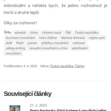
individuální a neřekla bych, že jedno rozhodnutí je
horší a druhé lepší.
Díky za rozhovor!
advokát
církev
církevní soud
ČBK
Česká republika
Štítky
duchovní zneužívání
Hans Zollner
Martina Vintrová
nejste sami
oběť
Plzeň
pomoc
příběhy zneužívání
rozhovor
safeguarding
sexuální zneužívání v církvi
vyšetřování
zneužívání
Publikováno:
3. 4. 2023
Sekce:
Česká republika
,
Články
Související články
21. 2. 2023
Sestra Agnieszka: Když budeme k zneužívání mlčet