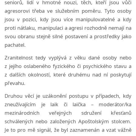
seniorů, lidí v hmotné nouzi, těch, kteří jsou vůči
agresorovi třeba ve služebním poměru. Tyto osoby
jsou v pozici, kdy jsou více manipulovatelné a kdy
proti nátlaku, manipulaci a agresi rozhodně nemají na
svou obranu stejně silné postavení a prostředky jako
pachatel.
Zranitelnost tedy vyplývá z věku dané osoby nebo
z jejího oslabeného fyzického či psychického stavu a
z dalších okolností, které druhému nad ní poskytují
převahu.
Druhou věcí je uzákonění postupu v případech, kdy
zneužívajícím je laik či laička – moderátor/ka
mezinárodních veřejných sdružení křesťanů
schválených nebo založených Apoštolským stolcem.
Je to pro mě signál, že byl zaznamenán a vzat vážně