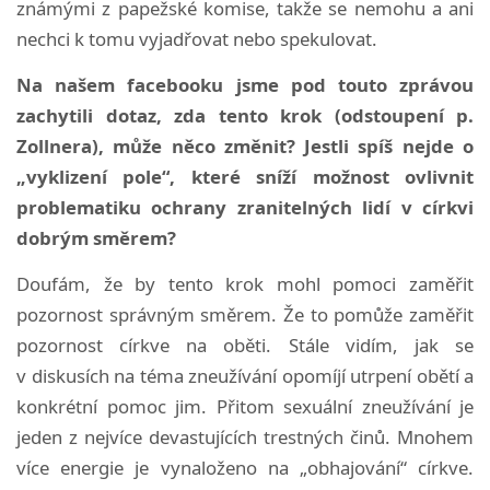
známými z papežské komise, takže se nemohu a ani
nechci k tomu vyjadřovat nebo spekulovat.
Na našem facebooku jsme pod touto zprávou
zachytili dotaz, zda tento krok (odstoupení p.
Zollnera), může něco změnit? Jestli spíš nejde o
„vyklizení pole“, které sníží možnost ovlivnit
problematiku ochrany zranitelných lidí v církvi
dobrým směrem?
Doufám, že by tento krok mohl pomoci zaměřit
pozornost správným směrem. Že to pomůže zaměřit
pozornost církve na oběti. Stále vidím, jak se
v diskusích na téma zneužívání opomíjí utrpení obětí a
konkrétní pomoc jim. Přitom sexuální zneužívání je
jeden z nejvíce devastujících trestných činů. Mnohem
více energie je vynaloženo na „obhajování“ církve.