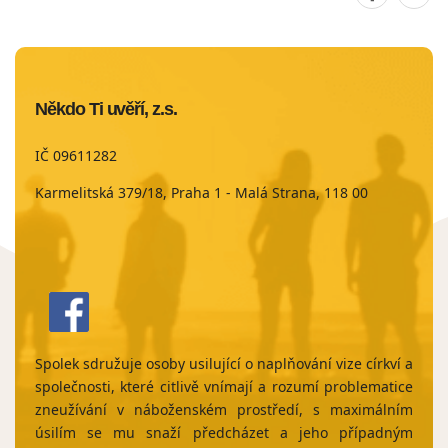
stránku
strá
na
na
Faceboo
Twit
Někdo Ti uvěří, z.s.
IČ 09611282
Karmelitská 379/18, Praha 1 - Malá Strana, 118 00
Spolek sdružuje osoby usilující o naplňování vize církví a
společnosti, které citlivě vnímají a rozumí problematice
zneužívání v náboženském prostředí, s maximálním
úsilím se mu snaží předcházet a jeho případným