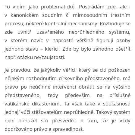
To vidím jako problematické. Postrádám zde, ale i
v kanonickém soudním či mimosoudním trestním
procesu, některé kontrolní mechanismy. Rozhoduje se
zde uvnitř uzavřeného neprůhledného systému,
v kterém navíc v naprosté většině figurují osoby
jednoho stavu – klerici. Zde by bylo záhodno ošetřit
např. otázku ne/zaujatosti.
Je pravdou, že jakýkoliv věřící, který se cítí poškozen
nějakým rozhodnutím církevního představeného, má
právo po neúčinné intervenci obrátit se na vyššího
představeného, tedy především na příslušné
vatikánské dikasterium. Ta však také v současnosti
jednají vůči stěžovatelům neprůhledně. Takový systém
není bohužel sto přesvědčit o tom, že je vždy
dodržováno právo a spravedlnost.