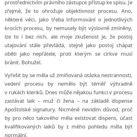
prostřednictvím právního zástupce přístup ke spisu. Je
zřejmé, že to ohrožuje objektivnost procesu. Ano,
některé věci, jako třeba informování o jednotlivých
krocích procesu, by nemusely být výslovně zmíněny,
lze to i bez nich, ale moje zkušenost je, že postoj
utajování stále převládá, stejně jako postoj chápat
oběti jako nepřátele, proti kterým se církve musí
bránit. Bohužel.
Vyřešit by se měla už zmiňovaná otázka nestrannosti,
vedení procesu by nemělo být téměř výhradně
v rukách kleriků. Dnes může nějakou funkci v procesu
zastávat laik – muž či žena – na základě dispense
Apoštolské signatury. Nicméně nevidím důvod, proč
by pro něco takového měla existovat dispens, účast
kvalifikovaných laiků by z mého pohledu měla být
normální.