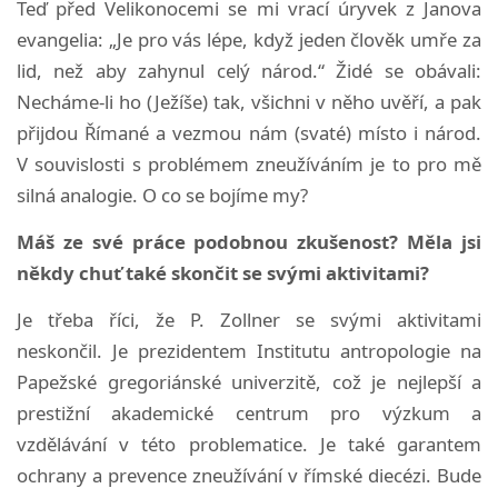
Teď před Velikonocemi se mi vrací úryvek z Janova
evangelia: „Je pro vás lépe, když jeden člověk umře za
lid, než aby zahynul celý národ.“ Židé se obávali:
Necháme-li ho (Ježíše) tak, všichni v něho uvěří, a pak
přijdou Římané a vezmou nám (svaté) místo i národ.
V souvislosti s problémem zneužíváním je to pro mě
silná analogie. O co se bojíme my?
Máš ze své práce podobnou zkušenost? Měla jsi
někdy chuť také skončit se svými aktivitami?
Je třeba říci, že P. Zollner se svými aktivitami
neskončil. Je prezidentem Institutu antropologie na
Papežské gregoriánské univerzitě, což je nejlepší a
prestižní akademické centrum pro výzkum a
vzdělávání v této problematice. Je také garantem
ochrany a prevence zneužívání v římské diecézi. Bude