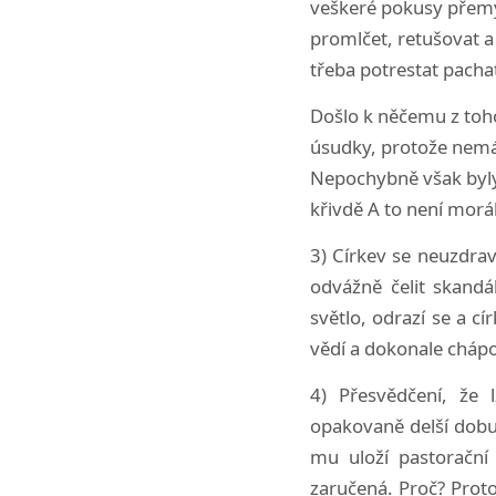
veškeré pokusy přemýš
promlčet, retušovat a 
třeba potrestat pachat
Došlo k něčemu z toho
úsudky, protože nemá
Nepochybně však byly
křivdě A to není morál
3) Církev se neuzdra
odvážně čelit skandá
světlo, odrazí se a cí
vědí a dokonale chápou
4) Přesvědčení, že 
opakovaně delší dobu,
mu uloží pastorační
zaručená. Proč? Proto