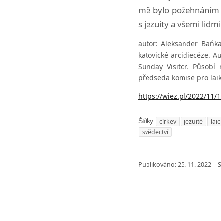
mě bylo požehnáním 
s jezuity a všemi lidm
autor: Aleksander Bańka, 
katovické arcidiecéze. Au
Sunday Visitor. Působí 
předseda komise pro laiky
https://wiez.pl/2022/11/1
církev
jezuité
lai
Štítky
svědectví
Publikováno:
25. 11. 2022
S