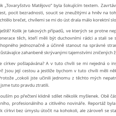
k „Tovaryšstvo Matějovo“ byla šokujícím textem. Zavrtává
est, pocit bezradnosti, soucit se zneužitými a hněv na toho
chtělo brečet, chvílemi se mi do úst drala málo korektní sl
ještě? Kolik je takových případů, ve kterých se protne nep
erace těch, kteří měli být duchovními rádci a stali se s
hopného jednoznačně a účinně stanout na správné stran
 zůstávajíce zahanbeně skrývanými tajemstvími zničených ž
církev pošlapávána? A v tuto chvíli se mi nejedná o inst
í! Jsou její cestou a jestliže bychom v tuto chvíli měli n
Protože „cokoli jste učinili jednomu z těchto mých nepat
i jsme tuto pravdu ztratili.
uším po přečtení klidně sdílet několik myšlenek. Obě čás
ního, profesionálního a citlivého novináře. Reportáž byl
k církvi bez úmyslu útočit na kohokoli, ale zároveň se sta