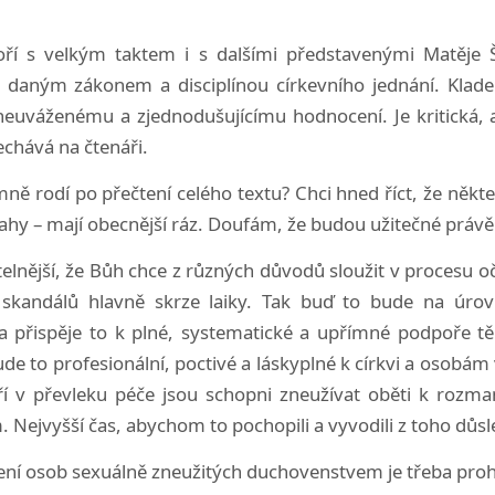
ří s velkým taktem i s dalšími představenými Matěje Š
 daným zákonem a disciplínou církevního jednání. Klade 
euváženému a zjednodušujícímu hodnocení. Je kritická, 
echává na čtenáři.
ně rodí po přečtení celého textu? Chci hned říct, že někte
ovahy – mají obecnější ráz. Doufám, že budou užitečné právě
telnější, že Bůh chce z různých důvodů sloužit v procesu o
 skandálů hlavně skrze laiky. Tak buď to bude na úrovni
a přispěje to k plné, systematické a upřímné podpoře tě
e to profesionální, poctivé a láskyplné k církvi a osobám
eří v převleku péče jsou schopni zneužívat oběti k rozm
. Nejvyšší čas, abychom to pochopili a vyvodili z toho důsl
zení osob sexuálně zneužitých duchovenstvem je třeba proh