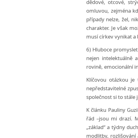
dědové, otcové, strý
omluvou, zejména kdy
případy nelze, žel, ni
charakter. Je však m
musí církev vynikat 
6) Hluboce promyslet 
nejen intelektuálně 
rovině, emocionální i
Klíčovou otázkou je 
nepředstavitelné zpus
společnost si to stál
K článku Pauliny Guzi
řád –jsou mi drazí. 
„základ“ a týdny duch
modlitby, rozlišování