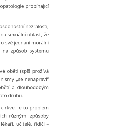
opatologie probíhající
osobnostní nezralosti,
a sexuální oblast, že
ro své jednání morální
si na způsob systému
vé oběti (spíš prožívá
anismy „se nenapraví“
h obětí a dlouhodobým
oto druhu.
 církve. Je to problém
nich různými způsoby
kaři, učitelé, řidiči –