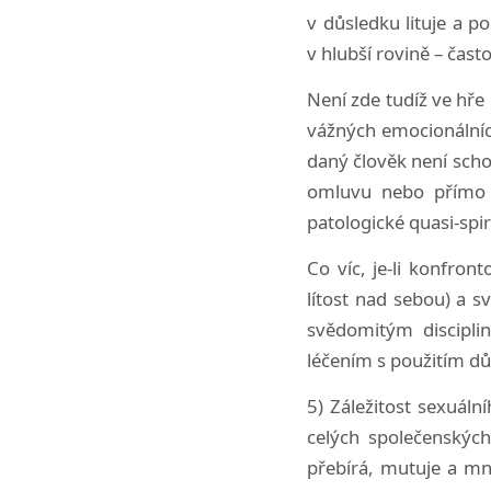
v důsledku lituje a p
v hlubší rovině – čast
Není zde tudíž ve hře
vážných emocionálních
daný člověk není scho
omluvu nebo přímo „
patologické quasi-spiri
Co víc, je-li konfron
lítost nad sebou) a 
svědomitým disciplin
léčením s použitím d
5) Záležitost sexuáln
celých společenskýc
přebírá, mutuje a množ