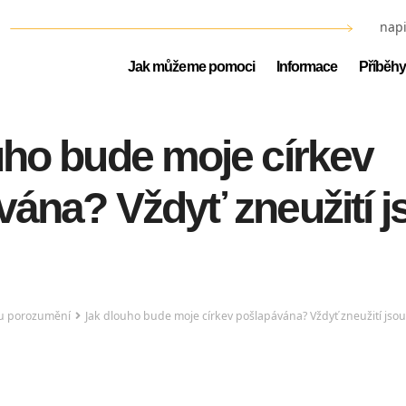
napi
Jak můžeme pomoci
Informace
Příběhy
uho bude moje církev
vána? Vždyť zneužití j
mu porozumění
Jak dlouho bude moje církev pošlapávána? Vždyť zneužití jsou 