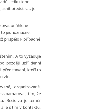
 v důsledku toho
asnit předstírat; je
ozovat unáhlené
 to jednoznačně.
ž přispělo k případné
štěním. A to vyžaduje
bo později uzří denní
i představení, kteří to
o víc.
ovaně, organizovaně,
e vzpamatoval, tím, že
a. Recidiva je téměř
a je s tím v kontaktu,