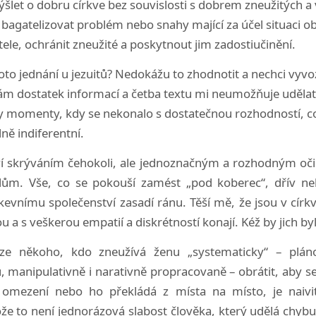
let o dobru církve bez souvislosti s dobrem zneužitých a
bagatelizovat problém nebo snahy mající za účel situaci obj
ele, ochránit zneužité a poskytnout jim zadostiučinění.
to jednání u jezuitů? Nedokážu to zhodnotit a nechci vyv
m dostatek informací a četba textu mi neumožňuje udělat
 momenty, kdy se nekonalo s dostatečnou rozhodností, co
ně indiferentní.
ví skrýváním čehokoli, ale jednoznačným a rozhodným oči
lům. Vše, co se pokouší zamést „pod koberec“, dřív ne
rkevnímu společenství zasadí ránu. Těší mě, že jsou v církv
 a s veškerou empatií a diskrétností konají. Kéž by jich byl
lze někoho, kdo zneužívá ženu „systematicky“ – plán
 manipulativně i narativně propracovaně – obrátit, aby s
 omezení nebo ho překládá z místa na místo, je naivit
že to není jednorázová slabost člověka, který udělá chybu 