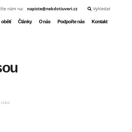
šte nám na:
napiste@nekdotiuveri.cz
Vyhledat
 obětí
Články
O nás
Podpořte nás
Kontakt
sou
církví