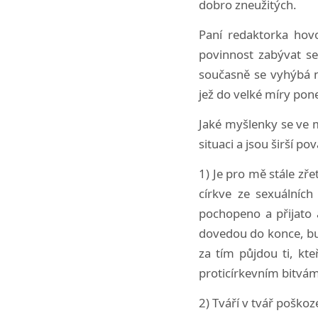
dobro zneužitých.
Paní redaktorka hovo
povinnost zabývat se
současně se vyhýbá n
jež do velké míry pon
Jaké myšlenky se ve m
situaci a jsou širší p
1) Je pro mě stále zře
církve ze sexuálních
pochopeno a přijato 
dovedou do konce, bud
za tím půjdou ti, kt
proticírkevním bitvám
2) Tváří v tvář poško