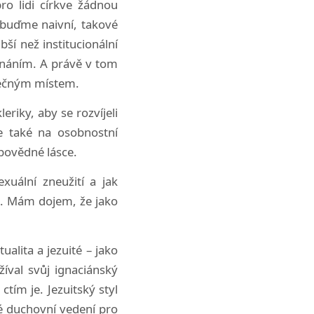
ro lidi církve žádnou
ebuďme naivní, takové
bší než institucionální
dnáním. A právě v tom
pečným místem.
riky, aby se rozvíjeli
le také na osobnostní
povědné lásce.
xuální zneužití a jak
b. Mám dojem, že jako
alita a jezuité – jako
íval svůj ignaciánský
tím je. Jezuitský styl
é duchovní vedení pro