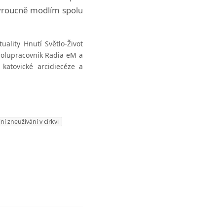
vroucně modlím spolu
tuality Hnutí Světlo-Život
 Spolupracovník Radia eM a
 katovické arcidiecéze a
ní zneužívání v církvi