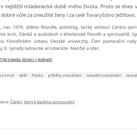
v nejtěžší mládenecké době mého života. Proto se dnes 
i dobré vůle za zneužité ženy i za celé Tovaryšstvo Ježíšovo.
nar. 1979, doktor filozofie, politolog, laický vedoucí Centra spiri
tor knih, článků a audioknih o křesťanské filozofii a spiritualitě.
na Filosofickém ústavu Slezské univerzity. Člen pastorační rady
 II. synody katovické arcidiecéze. Manžel a otec.
7/krzywda-dzieci-i-kobiet/
cká hnutí
oběť
Polsko
příběhy zneužívání
sexuální zneužívání
sexuál
ekce:
Články
,
Texty k lepšímu porozumění