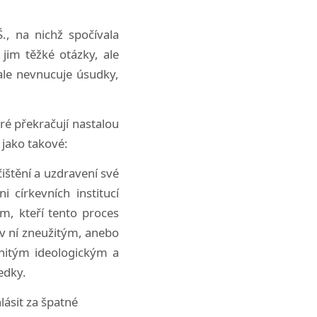
., na nichž spočívala
jim těžké otázky, ale
ale nevnucuje úsudky,
ré překračují nastalou
 jako takové:
čištění a uzdravení své
 církevních institucí
m, kteří tento proces
 v ní zneužitým, anebo
anitým ideologickým a
edky.
lásit za špatné