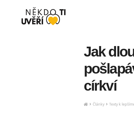
Jak dlo
pošlapá
církví
Články
Texty k lepší