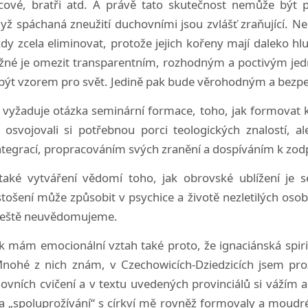
cové, bratři atd. A právě tato skutečnost nemůže být p
ž spáchaná zneužití duchovními jsou zvlášť zraňující. N
kdy zcela eliminovat, protože jejich kořeny mají daleko hlu
ožné je omezit transparentním, rozhodným a poctivým je
a být vzorem pro svět. Jedině pak bude věrohodným a bez
vyžaduje otázka seminární formace, toho, jak formovat kle
a osvojovali si potřebnou porci teologických znalostí, a
ntegrací, propracováním svých zranění a dospíváním k zod
také vytváření vědomí toho, jak obrovské ublížení je se
tošení může způsobit v psychice a životě nezletilých oso
e ještě neuvědomujeme.
k mám emocionální vztah také proto, že ignaciánská spiritu
Mnohé z nich znám, v Czechowicích-Dziedzicích jsem prož
ovních cvičení a v textu uvedených provinciálů si vážím a c
 a „spoluprožívání“ s církví mě rovněž formovaly a moudr