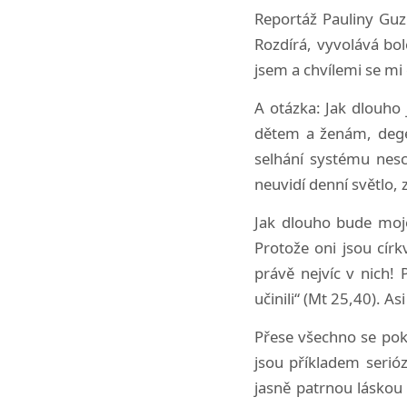
Reportáž Pauliny Guzi
Rozdírá, vyvolává bol
jsem a chvílemi se mi 
A otázka: Jak dlouho 
dětem a ženám, degen
selhání systému nesc
neuvidí denní světlo,
Jak dlouho bude moje 
Protože oni jsou církv
právě nejvíc v nich! 
učinili“ (Mt 25,40). As
Přese všechno se poko
jsou příkladem serióz
jasně patrnou láskou 