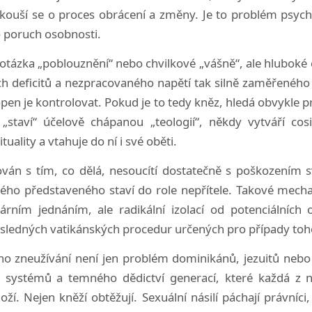
okouší se o proces obrácení a změny. Je to problém psych
o poruch osobnosti.
 otázka „poblouznění“ nebo chvilkové „vášně“, ale hluboké 
 deficitů a nezpracovaného napětí tak silně zaměřeného n
pen je kontrolovat. Pokud je to tedy kněz, hledá obvykle p
staví“ účelově chápanou „teologií“, někdy vytváří co
tuality a vtahuje do ní i své oběti.
tován s tím, co dělá, nesoucítí dostatečně s poškozením s
svého představeného staví do role nepřítele. Takové mech
árním jednáním, ale radikální izolací od potenciálníc
ůsledných vatikánských procedur určených pro případy toh
ího zneužívání není jen problém dominikánů, jezuitů nebo
h systémů a temného dědictví generací, které každá z 
í. Nejen kněží obtěžují. Sexuální násilí páchají právníci, lé