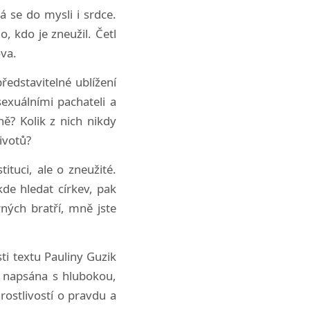
 se do mysli i srdce.
, kdo je zneužil. Četl
ova.
ředstavitelné ublížení
exuálními pachateli a
ě? Kolik z nich nikdy
ivotů?
ituci, ale o zneužité.
ěkde hledat církev, pak
rných bratří, mně jste
ti textu Pauliny Guzik
a napsána s hlubokou,
rostlivostí o pravdu a