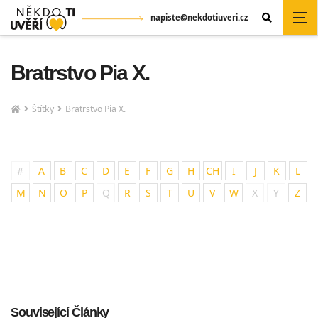
napiste@nekdotiuveri.cz
Bratrstvo Pia X.
Štítky
Bratrstvo Pia X.
#
A
B
C
D
E
F
G
H
CH
I
J
K
L
M
N
O
P
Q
R
S
T
U
V
W
X
Y
Z
Související Články