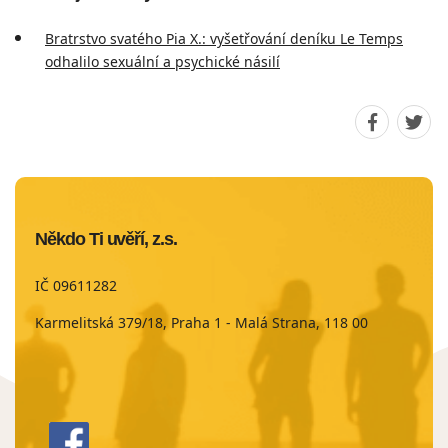
Bratrstvo svatého Pia X.: vyšetřování deníku Le Temps
odhalilo sexuální a psychické násilí
Sdílet
Sdíle
stránku
strá
na
na
Faceboo
Twit
Někdo Ti uvěří, z.s.
IČ 09611282
Karmelitská 379/18, Praha 1 - Malá Strana, 118 00