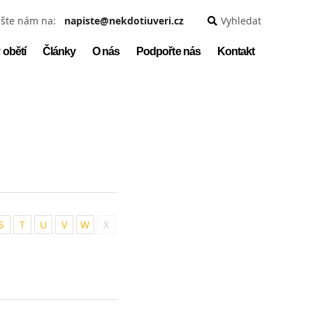
šte nám na:
napiste@nekdotiuveri.cz
Vyhledat
 obětí
Články
O nás
Podpořte nás
Kontakt
S
T
U
V
W
X