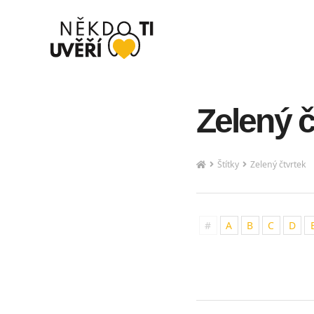
Zelený č
Štítky
Zelený čtvrtek
#
A
B
C
D