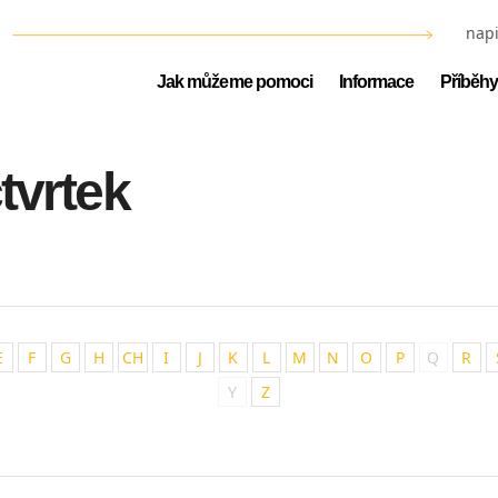
napi
Jak můžeme pomoci
Informace
Příběhy
tvrtek
E
F
G
H
CH
I
J
K
L
M
N
O
P
Q
R
Y
Z