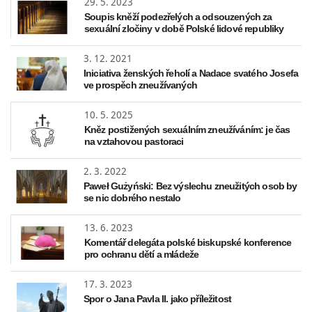
29. 5. 2023
Soupis kněží podezřelých a odsouzených za
sexuální zločiny v době Polské lidové republiky
3. 12. 2021
Iniciativa ženských řeholí a Nadace svatého Josefa
ve prospěch zneužívaných
10. 5. 2025
Kněz postižených sexuálním zneužíváním: je čas
na vztahovou pastoraci
2. 3. 2022
Paweł Gużyński: Bez výslechu zneužitých osob by
se nic dobrého nestalo
13. 6. 2023
Komentář delegáta polské biskupské konference
pro ochranu dětí a mládeže
17. 3. 2023
Spor o Jana Pavla II. jako příležitost