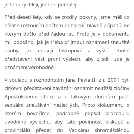
jednou rychleji, jednou pomaleji.
Před deseti lety, kdy se zrodily pokyny, jsme měli co
dělat s rostoucím počtem odhalení, hlavně případů, ke
kterým došlo před řadou let. Proto je v dokumentu
mj. popsáno, jak je třeba přijmout oznámení zneužité
osoby, jak musejí biskupové a vyšší řeholní
představení vést první výslech, aby zjistili, zda je
oznámení věrohodné.
V souladu s rozhodnutím Jana Pavla II. z r. 2001 byli
církevní představení zavázáni oznámit nejtěžší zločiny
Apoštolskému stolci, a k takovým zločinům patří
sexuální zneužívání nezletilých. Proto dokument, o
kterém hovoříme, podrobně popsal proceduru
úvodního výslechu, aby tato povinnost biskupů a
provinciálů předat do Vatikánu shromážděnou