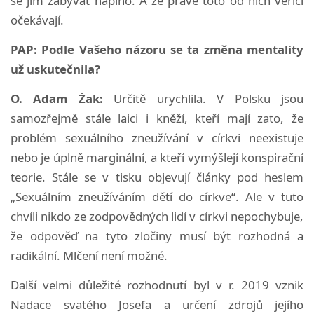
se jím zabývat naplno. A že právě toto od nich věřící
očekávají.
PAP: Podle Vašeho názoru se ta změna mentality
už uskutečnila?
O. Adam Żak:
Určitě urychlila. V Polsku jsou
samozřejmě stále laici i kněží, kteří mají zato, že
problém sexuálního zneužívání v církvi neexistuje
nebo je úplně marginální, a kteří vymýšlejí konspirační
teorie. Stále se v tisku objevují články pod heslem
„Sexuálním zneužíváním dětí do církve“. Ale v tuto
chvíli nikdo ze zodpovědných lidí v církvi nepochybuje,
že odpověď na tyto zločiny musí být rozhodná a
radikální. Mlčení není možné.
Další velmi důležité rozhodnutí byl v r. 2019 vznik
Nadace svatého Josefa a určení zdrojů jejího