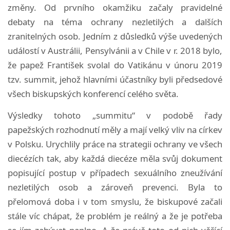
změny. Od prvního okamžiku začaly pravidelné
debaty na téma ochrany nezletilých a dalších
zranitelných osob. Jedním z důsledků výše uvedených
událostí v Austrálii, Pensylvánii a v Chile v r. 2018 bylo,
že papež František svolal do Vatikánu v únoru 2019
tzv. summit, jehož hlavními účastníky byli předsedové
všech biskupských konferencí celého světa.
Výsledky tohoto „summitu“ v podobě řady
papežských rozhodnutí měly a mají velký vliv na církev
v Polsku. Urychlily práce na strategii ochrany ve všech
diecézích tak, aby každá diecéze měla svůj dokument
popisující postup v případech sexuálního zneužívání
nezletilých osob a zároveň prevenci. Byla to
přelomová doba i v tom smyslu, že biskupové začali
stále víc chápat, že problém je reálný a že je potřeba