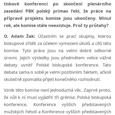
tiskové konferenci po skončení plenárního
zasedání PBK polský primas řekl, že práce na
přípravě projektu komise jsou ukončeny. Minul
rok, ale komise stále neexistuje. Proč ty průtahy?
O. Adam Żak:
Účastním se prací skupiny, kterou
biskupové zřídili za účelem vymezení úkolů a cílů této
komise. Tyto práce jsou na velmi dobré odborné
úrovni. Jejich výsledky jsou předmětem velice vážné
debaty uvnitř Polské biskupské konference. Tato
debata sama o sobě je velmi pozitivním faktem, ačkoli
skutečně zpomalila přijetí konečného rozhodnutí.
Vznik této komise není jednoduchá věc. Zaprvé proto,
že vůli k ní musí vyjádřit tři grémia: Polská biskupská
konference, Konference vyšších představených
mužských řeholí a Konference vyšších představených