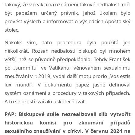
takový, že v reakci na oznámení takové nedbalosti měl
být papežem určený právník, jehož úkolem bylo
provést výslech a informovat o výsledcích Apoštolský
stolec.
Nakolik vím, tato procedura byla použitá jen
několikrát. Rozsah nedbalosti biskupů byl mnohem
větší, než se původně předpokládalo. Tehdy František
po „summitu“ ve Vatikánu, věnovaném sexuálnímu
zneužívání v r. 2019, vydal další motu prorio „Vos estis
lux mundi“. V dokumentu papež jasně definoval
systém oznámení a procedury v takových případech.
A to se prostě začalo uskutečňovat.
PAP: Biskupové stále nezrealizovali slib vytvořit
historickou komisi pro zkoumání případů
sexuálního zneužívání v církvi. V červnu 2024 na