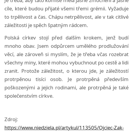
Je třeba, aby tato komise měla jasné zmocnění a jasné
cíle, které budou přijaté všemi třemi grémii. Vyžaduje
to trpělivost a čas. Chápu netrpělivost, ale v tak citlivé
záležitosti je spěch špatným rádcem.
Polská církev stojí před dalším krokem, jenž budí
mnoho obav. Jsem odpůrcem umělého prodlužování
věcí, ale zároveň si myslím, že je třeba včas rozebrat
všechny miny, které mohou vybuchnout po cestě a lidi
zranit. Protože záležitost, o kterou jde, je záležitostí
protrpěnou tisíci osob. Je protrpěná především
poškozenými a jejich rodinami, ale protrpěná je také
společenstvím církve.
Zdroj:
https://www.niedziela.pl/artykul/113505/Ojciec-Zak-