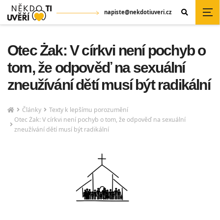
napiste@nekdotiuveri.cz
Otec Żak: V církvi není pochyb o
tom, že odpověď na sexuální
zneužívání dětí musí být radikální
Články
Texty k lepšímu porozumění
Otec Żak: V církvi není pochyb o tom, že odpověď na sexuální
zneužívání dětí musí být radikální