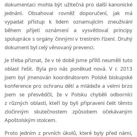
dokumentaci mohla být užitečná pro další kanonické
jednání. Obsahoval rovněž doporučení, jak má
vypadat přístup k lidem oznamujícím zneužívání
během přijetí oznámení a vysvětloval principy
spolupráce s orgány činnými v trestním řízení. Druhý
dokument byl celý věnovaný prevenci.
Je třeba přiznat, že v té době jsme příliš neuměli tuto
oblast řešit. Byla pro nás poněkud nová. V r. 2013
jsem byl jmenován koordinátorem Polské biskupské
konference pro ochranu dětí a mládeže a velmi brzo
jsem se přesvědčil, že v Polsku chyběli odborníci
z různých oblastí, kteří by byli připraveni čelit těmto
zločinným skutečnostem způsobem očekávaným
Apoštolským stolcem.
Proto jedním z prvních úkolů, které byly před námi,