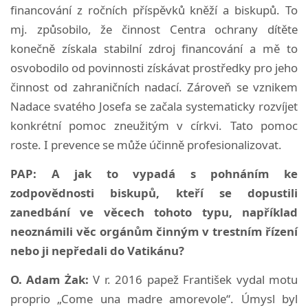
financování z ročních příspěvků kněží a biskupů. To
mj. způsobilo, že činnost Centra ochrany dítěte
konečně získala stabilní zdroj financování a mě to
osvobodilo od povinnosti získávat prostředky pro jeho
činnost od zahraničních nadací. Zároveň se vznikem
Nadace svatého Josefa se začala systematicky rozvíjet
konkrétní pomoc zneužitým v církvi. Tato pomoc
roste. I prevence se může účinně profesionalizovat.
PAP: A jak to vypadá s pohnáním ke
zodpovědnosti biskupů, kteří se dopustili
zanedbání ve věcech tohoto typu, například
neoznámili věc orgánům činným v trestním řízení
nebo ji nepředali do Vatikánu?
O. Adam Żak:
V r. 2016 papež František vydal motu
proprio „Come una madre amorevole“. Úmysl byl