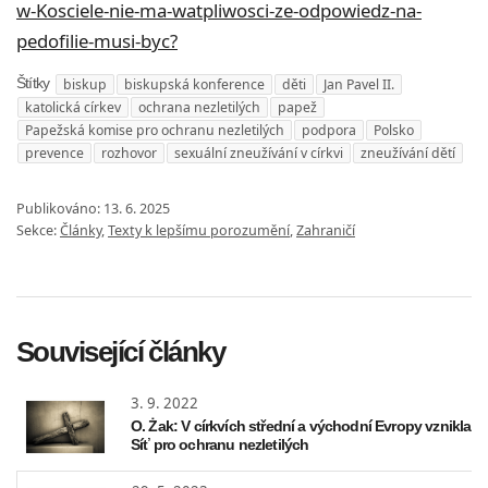
w-Kosciele-nie-ma-watpliwosci-ze-odpowiedz-na-
pedofilie-musi-byc?
biskup
biskupská konference
děti
Jan Pavel II.
Štítky
katolická církev
ochrana nezletilých
papež
Papežská komise pro ochranu nezletilých
podpora
Polsko
prevence
rozhovor
sexuální zneužívání v církvi
zneužívání dětí
Publikováno:
13. 6. 2025
Sekce:
Články
,
Texty k lepšímu porozumění
,
Zahraničí
Související články
3. 9. 2022
O. Żak: V církvích střední a východní Evropy vznikla
Síť pro ochranu nezletilých