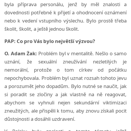
byla příprava personálu, jenž by měl znalosti a
dovednosti potřebné k přijetí a ohodnocení oznámení
nebo k vedení vstupního výslechu. Bylo prostě třeba
školit, školit, a ještě jednou školit.
PAP: Co pro Vás bylo největší výzvou?
O. Adam Żak:
Problém byl v mentalitě. Nešlo o samo
uznání, že sexuální zneužívání nezletilých je
nemorální, protože o tom církev od počátku
nepochybovala. Problém byl uznat rozsah tohoto jevu
a porozumět jeho dopadům. Bylo nutné se naučit, jak
si poradit se zločiny a jak vlastně na ně reagovat,
abychom se vyhnuli nejen sekundární viktimizaci
zneužitých, ale přispěli k tomu, aby znovu získali pocit
důstojnosti a dosáhli uzdravení.