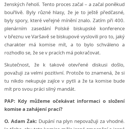
ženských řeholí. Tento proces začal – a začal poněkud
bouřlivě. Byly různé hlasy, že je to ještě předčasné,
byly spory, které veřejné mínění znalo. Zatím při 400.
plenárním zasedání Polské biskupské konference
v březnu ve Varšavě se biskupové vyslovili pro to, jaký
charakter má komise mít, a to bylo schváleno a
rozhodlo se, že se v pracích má pokračovat.
Skutečnost, že k takové otevřené diskusi došlo,
považuji za velmi pozitivní. Protože to znamená, že si
tu nikdo nekupuje zajíce v pytli a že ta komise bude
mít pro svou práci silný mandát.
PAP: Kdy můžeme očekávat informaci o složení
komise a zahájení prací?
O. Adam Żak:
Dupání na plyn nepovažuji za vhodné.