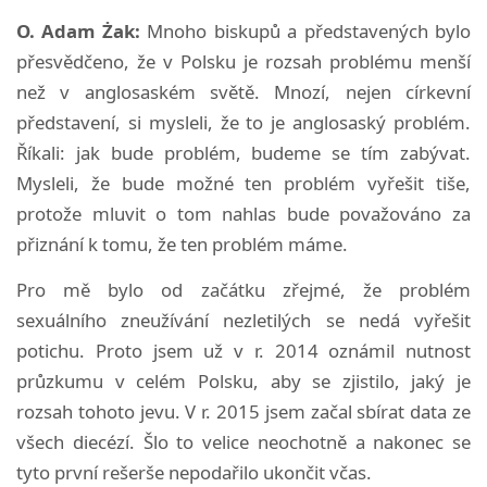
O. Adam Żak:
Mnoho biskupů a představených bylo
přesvědčeno, že v Polsku je rozsah problému menší
než v anglosaském světě. Mnozí, nejen církevní
představení, si mysleli, že to je anglosaský problém.
Říkali: jak bude problém, budeme se tím zabývat.
Mysleli, že bude možné ten problém vyřešit tiše,
protože mluvit o tom nahlas bude považováno za
přiznání k tomu, že ten problém máme.
Pro mě bylo od začátku zřejmé, že problém
sexuálního zneužívání nezletilých se nedá vyřešit
potichu. Proto jsem už v r. 2014 oznámil nutnost
průzkumu v celém Polsku, aby se zjistilo, jaký je
rozsah tohoto jevu. V r. 2015 jsem začal sbírat data ze
všech diecézí. Šlo to velice neochotně a nakonec se
tyto první rešerše nepodařilo ukončit včas.