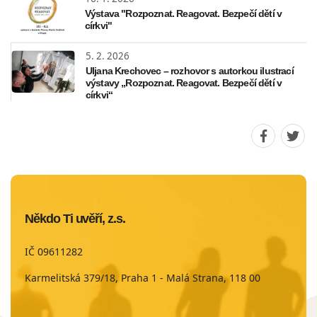
Výstava "Rozpoznat. Reagovat. Bezpečí dětí v
církvi"
5. 2. 2026
Uljana Krechovec – rozhovor s autorkou ilustrací
výstavy „Rozpoznat. Reagovat. Bezpečí dětí v
církvi“
Sdílet
Sdíle
stránku
strá
na
na
Faceboo
Twit
Někdo Ti uvěří, z.s.
IČ 09611282
Karmelitská 379/18, Praha 1 - Malá Strana, 118 00