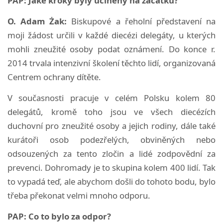
PAP: Jaké kroky byly učiněny na začátku?
O. Adam Żak:
Biskupové a řeholní představení na
moji žádost určili v každé diecézi delegáty, u kterých
mohli zneužité osoby podat oznámení. Do konce r.
2014 trvala intenzivní školení těchto lidí, organizovaná
Centrem ochrany dítěte.
V současnosti pracuje v celém Polsku kolem 80
delegátů, kromě toho jsou ve všech diecézích
duchovní pro zneužité osoby a jejich rodiny, dále také
kurátoři osob podezřelých, obviněných nebo
odsouzených za tento zločin a lidé zodpovědní za
prevenci. Dohromady je to skupina kolem 400 lidí. Tak
to vypadá teď, ale abychom došli do tohoto bodu, bylo
třeba překonat velmi mnoho odporu.
PAP: Co to bylo za odpor?