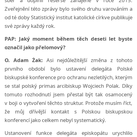
sběr a doplnil rešerše zahájené v roce 2015.
Zveřejnění této zprávy bylo svého druhu varováním a
od té doby Statistický institut katolické církve publikuje
své zprávy každý rok.
PAP: Jaký moment během těch deseti let byste
označil jako přelomový?
O. Adam Żak:
Asi nejdůležitější změna z tohoto
prvního období bylo ustavení delegáta Polské
biskupské konference pro ochranu nezletilých, kterým
se stal polský primas arcibiskup Wojciech Polak. Díky
tomuto rozhodnutí jsem přestal být tak osamocený
v boji o vytvoření těchto struktur. Protože musím říct,
že můj dřívější kontakt s Polskou biskupskou
konferencí jako celkem nebyl systematický.
Ustanovení funkce delegáta episkopátu urychlilo