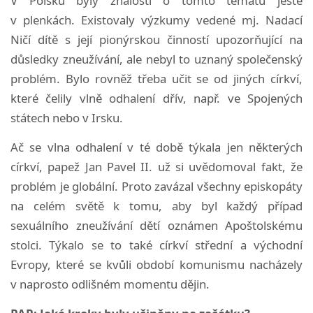
V Polsku byly znalosti o tomto tématu ještě
v plenkách. Existovaly výzkumy vedené mj. Nadací
Ničí dítě s její pionýrskou činností upozorňující na
důsledky zneužívání, ale nebyl to uznaný společenský
problém. Bylo rovněž třeba učit se od jiných církví,
které čelily vlně odhalení dřív, např. ve Spojených
státech nebo v Irsku.
Ač se vlna odhalení v té době týkala jen některých
církví, papež Jan Pavel II. už si uvědomoval fakt, že
problém je globální. Proto zavázal všechny episkopáty
na celém světě k tomu, aby byl každý případ
sexuálního zneužívání dětí oznámen Apoštolskému
stolci. Týkalo se to také církví střední a východní
Evropy, které se kvůli období komunismu nacházely
v naprosto odlišném momentu dějin.