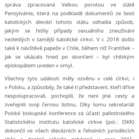
zpráva zpracovaná Velkou porotou ve státě
Pensylvánie, která na podkladě dokumentů ze šesti
katolických diecézí tohoto státu odhalila způsob,
jakým se řešily případy sexuálního zneužívání
nezletilých v tamější katolické církvi. V r. 2018 došlo
také k návštěvě papeže v Chile, během níž František –
jak se ukázalo hned po skončení – byl chilským
episkopátem uveden v omyl.
Všechny tyto události měly ozvěnu v celé církvi, i
v Polsku, a způsobily, že také ti představení, kteří dříve
nespolupracovali, pochopili, že není jiné cesty a
zveřejnili svoji černou listinu. Díky tomu sekretariát
Polské biskupské konference za účasti pallotinského
Statistického institutu katolické církve (pol.: ISKK)
dokončil ve všech diecézních a řeholních jurisdikcích