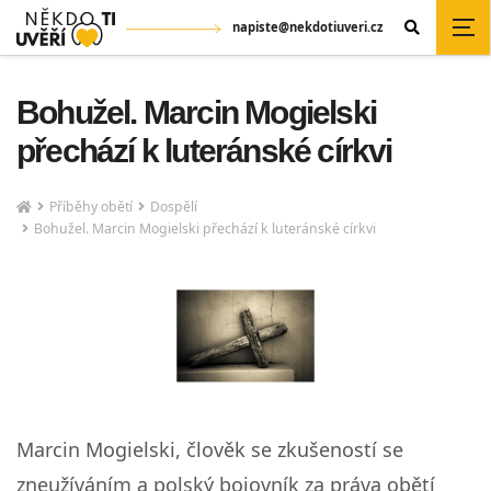
napiste@nekdotiuveri.cz
Bohužel. Marcin Mogielski
přechází k luteránské církvi
Příběhy obětí
Dospělí
Bohužel. Marcin Mogielski přechází k luteránské církvi
Marcin Mogielski, člověk se zkušeností se
zneužíváním a polský bojovník za práva obětí