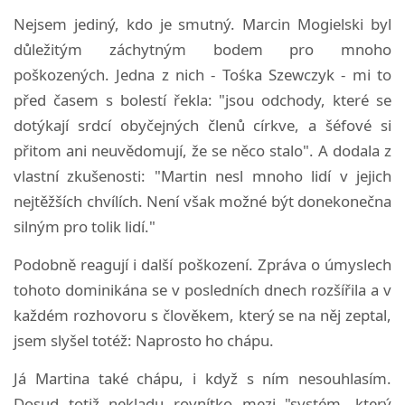
Nejsem jediný, kdo je smutný. Marcin Mogielski byl
důležitým záchytným bodem pro mnoho
poškozených. Jedna z nich - Tośka Szewczyk - mi to
před časem s bolestí řekla: "jsou odchody, které se
dotýkají srdcí obyčejných členů církve, a šéfové si
přitom ani neuvědomují, že se něco stalo". A dodala z
vlastní zkušenosti: "Martin nesl mnoho lidí v jejich
nejtěžších chvílích. Není však možné být donekonečna
silným pro tolik lidí."
Podobně reagují i další poškození. Zpráva o úmyslech
tohoto dominikána se v posledních dnech rozšířila a v
každém rozhovoru s člověkem, který se na něj zeptal,
jsem slyšel totéž: Naprosto ho chápu.
Já Martina také chápu, i když s ním nesouhlasím.
Dosud totiž nekladu rovnítko mezi "systém, který