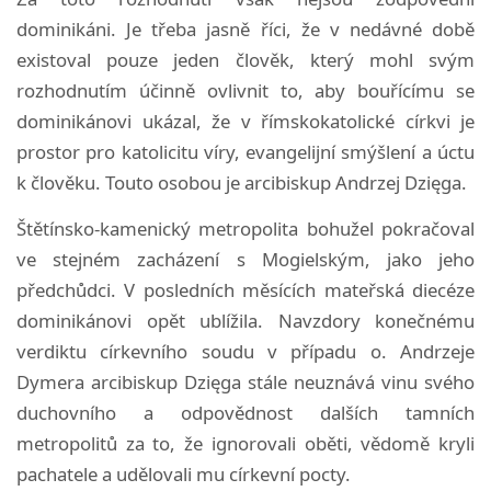
dominikáni. Je třeba jasně říci, že v nedávné době
existoval pouze jeden člověk, který mohl svým
rozhodnutím účinně ovlivnit to, aby bouřícímu se
dominikánovi ukázal, že v římskokatolické církvi je
prostor pro katolicitu víry, evangelijní smýšlení a úctu
k člověku. Touto osobou je arcibiskup Andrzej Dzięga.
Štětínsko-kamenický metropolita bohužel pokračoval
ve stejném zacházení s Mogielským, jako jeho
předchůdci. V posledních měsících mateřská diecéze
dominikánovi opět ublížila. Navzdory konečnému
verdiktu církevního soudu v případu o. Andrzeje
Dymera arcibiskup Dzięga stále neuznává vinu svého
duchovního a odpovědnost dalších tamních
metropolitů za to, že ignorovali oběti, vědomě kryli
pachatele a udělovali mu církevní pocty.