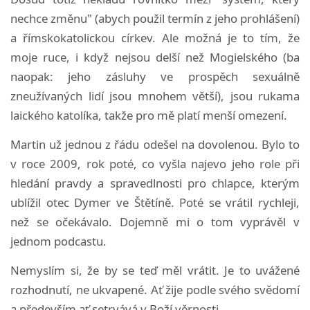
nechce změnu" (abych použil termín z jeho prohlášení)
a římskokatolickou církev. Ale možná je to tím, že
moje ruce, i když nejsou delší než Mogielského (ba
naopak: jeho zásluhy ve prospěch sexuálně
zneužívaných lidí jsou mnohem větší), jsou rukama
laického katolíka, takže pro mě platí menší omezení.
Martin už jednou z řádu odešel na dovolenou. Bylo to
v roce 2009, rok poté, co vyšla najevo jeho role při
hledání pravdy a spravedlnosti pro chlapce, kterým
ublížil otec Dymer ve Štětíně. Poté se vrátil rychleji,
než se očekávalo. Dojemně mi o tom vyprávěl v
jednom podcastu.
Nemyslím si, že by se teď měl vrátit. Je to uvážené
rozhodnutí, ne ukvapené. Ať žije podle svého svědomí
a především ať setrvává v Boží věrnosti.