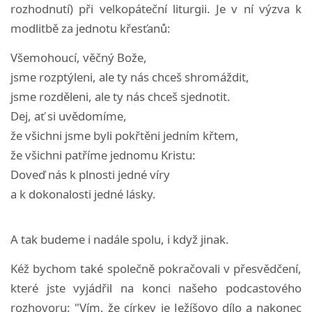
rozhodnutí) při velkopáteční liturgii. Je v ní výzva k
modlitbě za jednotu křesťanů:
Všemohoucí, věčný Bože,
jsme rozptýleni, ale ty nás chceš shromáždit,
jsme rozděleni, ale ty nás chceš sjednotit.
Dej, ať si uvědomíme,
že všichni jsme byli pokřtěni jedním křtem,
že všichni patříme jednomu Kristu:
Doveď nás k plnosti jedné víry
a k dokonalosti jedné lásky.
A tak budeme i nadále spolu, i když jinak.
Kéž bychom také společně pokračovali v přesvědčení,
které jste vyjádřil na konci našeho podcastového
rozhovoru: "Vím, že církev je Ježíšovo dílo a nakonec