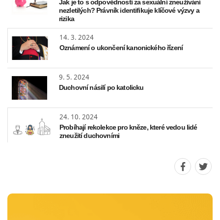
Jak je to s odpovědností za sexuální zneužívání
nezletilých? Právník identifikuje klíčové výzvy a
rizika
14. 3. 2024
Oznámení o ukončení kanonického řízení
9. 5. 2024
Duchovní násilí po katolicku
24. 10. 2024
Probíhají rekolekce pro kněze, které vedou lidé
zneužití duchovními
Sdílet
Sdíle
stránku
strá
na
na
Faceboo
Twit