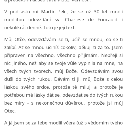
V podcastu mi Martin řekl, že se už 30 let modlí
modlitbu odevzdání sv. Charlese de Foucauld i
několikrát denně. Toto je její text:
Můj Otče, odevzdávám se ti, učiň se mnou, co se ti
zalíbí. Ať se mnou učiníš cokoliv, děkuji ti za to. Jsem
připraven na všechno, všechno přijímám. Nepřeji si
nic jiného, než aby se tvoje vůle vyplnila na mne, na
všech tvých tvorech, můj Bože. Odevzdávám svou
duši do tvých rukou. Dávám ti ji, můj Bože s celou
láskou svého srdce, protože tě miluji a protože je
potřebou mé lásky dát se, odevzdat se do tvých rukou
bez míry - s nekonečnou důvěrou, protože jsi můj
Otec.
A já jsem se za tebe modlil včera (už s vědomím tvého