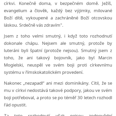
církvi. Konečně doma, v bezpečném domě. Ježíš,
evangelium a člověk, každý bez výjimky, milované
Boží dítě, vykoupené a zachráněné Boží otcovskou
láskou. Srdečně vás zdravím".
Jsem z toho velmi smutný, i když toto rozhodnutí
dokonale chápu. Nejsem ale smutný, protože by
luteráni byli špatní (protože nejsou). Smutný jsem z
toho, že ani takový bojovník, jako byl Marcin
Mogielski, neuspěl ve svém boji proti církevnímu
systému v římskokatolickém provedení.
Nakonec „nezapadl“ ani mezi dominikány. Cítil, že se
mu v církvi nedostává takové podpory, jakou ve svém
boji potřeboval, a proto se po téměř 30 letech rozhodl
řád opustit.
Za toto rozhodnutí však nejsou zodpovědní