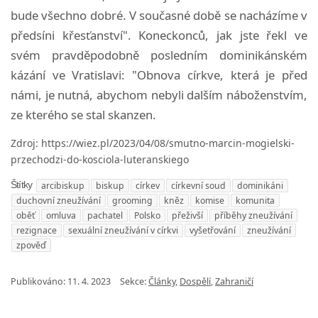
bude všechno dobré. V současné době se nacházíme v
předsíni křesťanství". Koneckonců, jak jste řekl ve
svém pravděpodobně posledním dominikánském
kázání ve Vratislavi: "Obnova církve, která je před
námi, je nutná, abychom nebyli dalším náboženstvím,
ze kterého se stal skanzen.
Zdroj: https://wiez.pl/2023/04/08/smutno-marcin-mogielski-
przechodzi-do-kosciola-luteranskiego
arcibiskup
biskup
církev
církevní soud
dominikáni
Štítky
duchovní zneužívání
grooming
kněz
komise
komunita
oběť
omluva
pachatel
Polsko
přeživší
příběhy zneužívání
rezignace
sexuální zneužívání v církvi
vyšetřování
zneužívání
zpověď
Publikováno:
11. 4. 2023
Sekce:
Články
,
Dospělí
,
Zahraničí