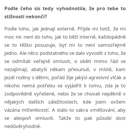
Podle čeho sis tedy vyhodnotila, že pro tebe to
stížností nekončí?
Podle toho, jak jednají externě. Přijde mi totiž, že mi
moc nic není do toho, jak to běží interně, každopádně
se to těžko posuzuje, byť mi to není samozřejmě
jedno. Ale něco podstatného se dalo vyvodit z toho, že
se odmítali veřejně omluvit, o oběti mimo řád se
nezajímají, abatyši někam přesunuli, v místě, kam
jezdí rodiny s dětmi, pořád žije jakýsi agresivní vlčák a
nikoho nemá potřebu se vyjádřit k tomu, zda je to
zodpovědně vyřešené, nebo že se chovali nepěkně v
nějakých dalších záležitostech, kde jsem ovšem
vázána mlčenlivostí. A stálo to sakra vměšování, aby
se alespoň omluvili. Takže to pak působí dost
nedůvěryhodně.