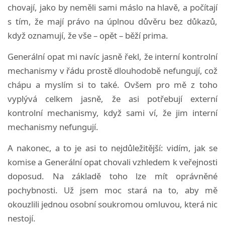
chovají, jako by neměli sami máslo na hlavě, a počítají
s tím, že mají právo na úplnou důvěru bez důkazů,
když oznamují, že vše – opět – běží prima.
Generální opat mi navíc jasně řekl, že interní kontrolní
mechanismy v řádu prostě dlouhodobě nefungují, což
chápu a myslím si to také. Ovšem pro mě z toho
vyplývá celkem jasně, že asi potřebují externí
kontrolní mechanismy, když sami ví, že jim interní
mechanismy nefungují.
A nakonec, a to je asi to nejdůležitější: vidím, jak se
komise a Generální opat chovali vzhledem k veřejnosti
doposud. Na základě toho lze mít oprávněné
pochybnosti. Už jsem moc stará na to, aby mě
okouzlili jednou osobní soukromou omluvou, která nic
nestojí.