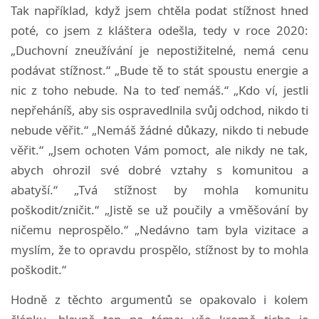
Tak například, když jsem chtěla podat stížnost hned
poté, co jsem z kláštera odešla, tedy v roce 2020:
„Duchovní zneužívání je nepostižitelné, nemá cenu
podávat stížnost.“ „Bude tě to stát spoustu energie a
nic z toho nebude. Na to teď nemáš.“ „Kdo ví, jestli
nepřeháníš, aby sis ospravedlnila svůj odchod, nikdo ti
nebude věřit.“ „Nemáš žádné důkazy, nikdo ti nebude
věřit.“ „Jsem ochoten Vám pomoct, ale nikdy ne tak,
abych ohrozil své dobré vztahy s komunitou a
abatyší.“ „Tvá stížnost by mohla komunitu
poškodit/zničit.“ „Jistě se už poučily a vměšování by
ničemu neprospělo.“ „Nedávno tam byla vizitace a
myslím, že to opravdu prospělo, stížnost by to mohla
poškodit.“
Hodně z těchto argumentů se opakovalo i kolem