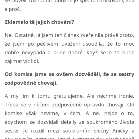
se člověk rozhodne, obtížné je spíš to rozlišování, zda
a proč.
Zklamalo tě jejich chování?
Ne. Ostatně, já jsem ten článek zveřejnila právě proto,
že jsem po pečlivém uvážení usoudila, že to moc
dobře nevypadá a bude dobré, když se o to bude
zajímat víc lidí.
Od komise jsme se ovšem dozvěděli, že se sestry
zodpovědně chovají.
A my jim k tomu gratulujeme. Ale nechme ironie.
Třeba se v něčem zodpovědně opravdu chovají. Od
komise však nevíme, v čem. A ne, nejde o to,
abychom se dozvídali detaily ze soukromého života
sester. Je rozdíl mezi soukromím slečny Aničky a