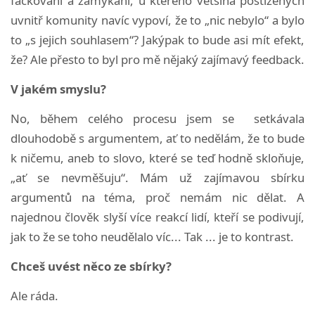
fackování a zamykání, u kterého většina postižených
uvnitř komunity navíc vypoví, že to „nic nebylo“ a bylo
to „s jejich souhlasem“? Jakýpak to bude asi mít efekt,
že? Ale přesto to byl pro mě nějaký zajímavý feedback.
V jakém smyslu?
No, během celého procesu jsem se setkávala
dlouhodobě s argumentem, ať to nedělám, že to bude
k ničemu, aneb to slovo, které se teď hodně skloňuje,
„ať se nevměšuju“. Mám už zajímavou sbírku
argumentů na téma, proč nemám nic dělat. A
najednou člověk slyší více reakcí lidí, kteří se podivují,
jak to že se toho neudělalo víc... Tak ... je to kontrast.
Chceš uvést něco ze sbírky?
Ale ráda.