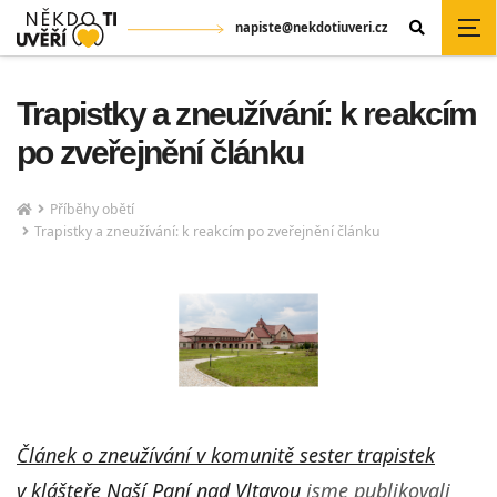
napiste@nekdotiuveri.cz
Trapistky a zneužívání: k reakcím
po zveřejnění článku
Příběhy obětí
Trapistky a zneužívání: k reakcím po zveřejnění článku
Článek o zneužívání v komunitě sester trapistek
v klášteře Naší Paní nad Vltavou
jsme publikovali