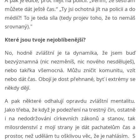
A pak je edice, proč nejít na policii: „Věřím, že sestrám
můžete dát ještě čas.“ „Ty jsi ochotná jít na policii a do
médií?! To je teda síla (tedy projev toho, že to nemáš
srovnaný)."
Které jsou tvoje nejoblíbenější?
No, hodně zvláštní je ta dynamika, že jsem buď
bezvýznamná (nic nezměníš, nic nového nesděluješ),
nebo takřka všemocná. Můžu zničit komunitu, vzít
nebo dát čas. Obojí je dost přehnané, byť i extrémy se
někdy dějí.
A pak některé odhalují opravdu zvláštní mentalitu.
Jako třeba, že když je podezření na trestný čin, ostatně
i na nedodržováni církevních zákonů a stanov, tak
milosrdenství z mojí strany je dát pachatelům čas a
prostor, než udělám tu ošklivou věc, že je nahlásím. S