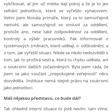
vykřikovat, ať jim už média dají pokoj a že je to jen
selhání jednotlivce, které se vyřešilo vyhazovem.
Velmi jsem litovala primáře, který za to samozřejmě
nemohl, ale samozřejmě se omluvil za oddělení,
protože ano, nese také zodpovědnost za oddělení,
kontroly a výběr pracovníků. Pak informovali o
systémových změnách, které udělají, o odškodnění, a
o tom, jak vyřešili situaci. Nikde se nikdo nedozvěděl o
tom, jak to prožívá sestra, která tu chybu udělala, ani
o soukromí dalších zúčastněných. Byla jsem ráda, že
jsem se jako součást „znepokojené veřejnosti“ něco
dozvěděla. Instituce nemá stejné právo na soukromí
jako jednotlivci.
Máš nějakou představu, co bude dál?
Tak ohledně interní situace to jistě nevím: tam víme,