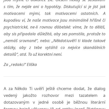
s tím, že nejde ani o hypotézy. Diskutující si je jist jak
motivacemi mými, tak motivacemi ostatních. A
kupodivu ví, že naše motivace jsou minimálně hříšné či
psychiatrické, ne-li rovnou ďábelské: víme, že to děláš,
aby sis připadala důležitá, aby ses pomstila, protože to
„nemáš srovnané“, nebo: „Někdotiuvěří ti klade takové
otázky, aby z tebe vytáhli co nejvíce skandálních
detailů“, atd. To už korektní není.
Za „redakci“ Eliška
A za Někdo Ti uvěří ještě chceme dodat, že dialog
vedený jakožto rozhovor mezi tazatelem a
dotazovaným v jedné osobě je běžnou literární
formou hojně užívanou již od antiky (např. Platónovy