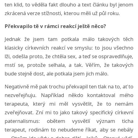
ten klid, to věděla fakt dlouho a text článku byl jenom
zkrácená verze stížnosti, kterou měli už půl roku.
Překvapilo tě v rámci reakcí ještě něco?
Jednak že jsem tam potkala málo takových těch
klasicky církevních reakcí ve smyslu: to jsou všechno
lži, odešla proto, že chtěla sex, a teď se ospravedlňuje,
mstí se, protože selhala, a tak. Věřím, že takových
bude stejně dost, ale potkala jsem jich málo.
Negativně mě pak trochu překvapil ten tlak na to, ať to
nezveřejňuju. Například někdo kontaktoval mého
terapeuta, který mi měl vysvětlit, že to nemám
zveřejňovat. Zní mi to jako takový specifický církevní
paternalismus: obětem vysvětlí význam ticha
terapeut, rodinám to nebudeme říkat, aby se nebály