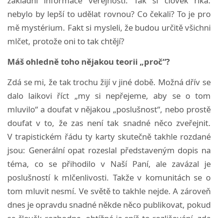
základní informace veřejnosti. Tak si člověk říká:
nebylo by lepší to udělat rovnou? Co čekali? To je pro
mě mystérium. Fakt si mysleli, že budou určitě všichni
mlčet, protože oni to tak chtějí?
Máš ohledně toho nějakou teorii „proč“?
Zdá se mi, že tak trochu žijí v jiné době. Možná dřív se
dalo laikovi říct „my si nepřejeme, aby se o tom
mluvilo“ a doufat v nějakou „poslušnost“, nebo prostě
doufat v to, že zas není tak snadné něco zveřejnit.
V trapistickém řádu ty karty skutečně takhle rozdané
jsou: Generální opat rozeslal představeným dopis na
téma, co se přihodilo v Naší Paní, ale zavázal je
poslušností k mlčenlivosti. Takže v komunitách se o
tom mluvit nesmí. Ve světě to takhle nejde. A zároveň
dnes je opravdu snadné někde něco publikovat, pokud