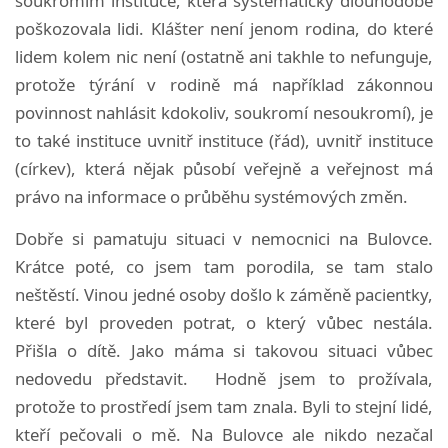
soukromím instituce, která systematicky dlouhodobě
poškozovala lidi. Klášter není jenom rodina, do které
lidem kolem nic není (ostatně ani takhle to nefunguje,
protože týrání v rodině má například zákonnou
povinnost nahlásit kdokoliv, soukromí nesoukromí), je
to také instituce uvnitř instituce (řád), uvnitř instituce
(církev), která nějak působí veřejně a veřejnost má
právo na informace o průběhu systémových změn.
Dobře si pamatuju situaci v nemocnici na Bulovce.
Krátce poté, co jsem tam porodila, se tam stalo
neštěstí. Vinou jedné osoby došlo k záměně pacientky,
které byl proveden potrat, o který vůbec nestála.
Přišla o dítě. Jako máma si takovou situaci vůbec
nedovedu představit. Hodně jsem to prožívala,
protože to prostředí jsem tam znala. Byli to stejní lidé,
kteří pečovali o mě. Na Bulovce ale nikdo nezačal