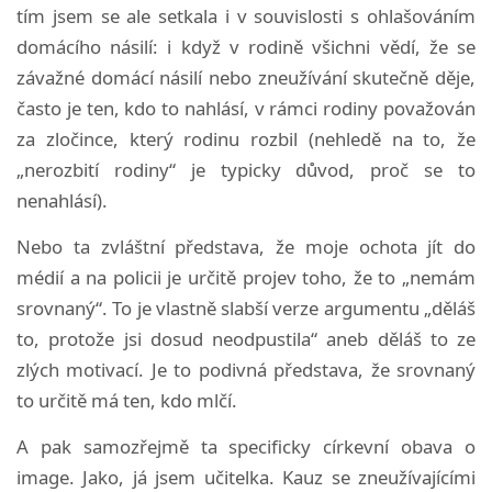
tím jsem se ale setkala i v souvislosti s ohlašováním
domácího násilí: i když v rodině všichni vědí, že se
závažné domácí násilí nebo zneužívání skutečně děje,
často je ten, kdo to nahlásí, v rámci rodiny považován
za zločince, který rodinu rozbil (nehledě na to, že
„nerozbití rodiny“ je typicky důvod, proč se to
nenahlásí).
Nebo ta zvláštní představa, že moje ochota jít do
médií a na policii je určitě projev toho, že to „nemám
srovnaný“. To je vlastně slabší verze argumentu „děláš
to, protože jsi dosud neodpustila“ aneb děláš to ze
zlých motivací. Je to podivná představa, že srovnaný
to určitě má ten, kdo mlčí.
A pak samozřejmě ta specificky církevní obava o
image. Jako, já jsem učitelka. Kauz se zneužívajícími