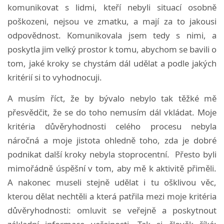
komunikovat s lidmi, kteří nebyli situací osobně
poškozeni, nejsou ve zmatku, a mají za to jakousi
odpovědnost. Komunikovala jsem tedy s nimi, a
poskytla jim velký prostor k tomu, abychom se bavili o
tom, jaké kroky se chystám dál udělat a podle jakých
kritérií si to vyhodnocuji.
A musím říct, že by bývalo nebylo tak těžké mě
přesvědčit, že se do toho nemusím dál vkládat. Moje
kritéria důvěryhodnosti celého procesu nebyla
náročná a moje jistota ohledně toho, zda je dobré
podnikat další kroky nebyla stoprocentní. Přesto byli
mimořádně úspěšní v tom, aby mě k aktivitě přiměli.
A nakonec museli stejně udělat i tu ošklivou věc,
kterou dělat nechtěli a která patřila mezi moje kritéria
důvěryhodnosti: omluvit se veřejně a poskytnout