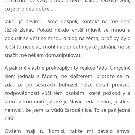
... Otcům jde vždy o dobro dětí – laiků… Otcové vědí,
co je pro děti dobré…
Jako, já nevím… jsme dospělí, kontakt na mě není
těžké získat. Pokud někdo chtěl mluvit se mnou a
pokusit se vést se mnou dialog na téma, proč by bylo
lepší to nedělat, mohl nabídnout nějaké jednání, ne se
snažit mě někam domanipulovat.
A pak mě vlastně překvapily i ty reakce řádu. Úmyslně
jsem jednala s řádem, ne klášterem, protože se mi
zdá, že po sestrách bohužel nelze čekat převzetí
zodpovědnosti vůči těm osobám, které poškodily a
které v komunitě již nežijí. Navíc teda nevím, jestli si
nemyslí, že jsem ta vúdú čarodějnice. To se pak jedná
blbě.
Ovšem mají tu komisi, takže mi dávalo smysl