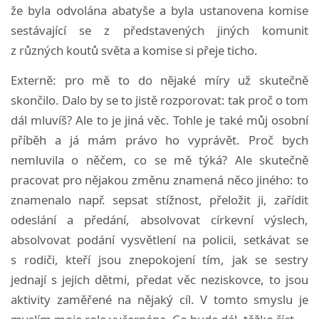
že byla odvolána abatyše a byla ustanovena komise
sestávající se z představených jiných komunit
z různých koutů světa a komise si přeje ticho.
Externě: pro mě to do nějaké míry už skutečně
skončilo. Dalo by se to jistě rozporovat: tak proč o tom
dál mluvíš? Ale to je jiná věc. Tohle je také můj osobní
příběh a já mám právo ho vyprávět. Proč bych
nemluvila o něčem, co se mě týká? Ale skutečně
pracovat pro nějakou změnu znamená něco jiného: to
znamenalo např. sepsat stížnost, přeložit ji, zařídit
odeslání a předání, absolvovat církevní výslech,
absolvovat podání vysvětlení na policii, setkávat se
s rodiči, kteří jsou znepokojení tím, jak se sestry
jednají s jejich dětmi, předat věc neziskovce, to jsou
aktivity zaměřené na nějaký cíl. V tomto smyslu je