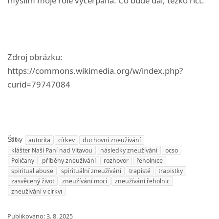
myslím moje role vyčerpána. Co bude dál, těžko říct.
Zdroj obrázku:
https://commons.wikimedia.org/w/index.php?
curid=79747084
autorita
církev
duchovní zneužívání
Štítky
klášter Naší Paní nad Vltavou
následky zneužívání
ocso
Poličany
příběhy zneužívání
rozhovor
řeholnice
spiritual abuse
spirituální zneužívání
trapisté
trapistky
zasvěcený život
zneužívání moci
zneužívání řeholnic
zneužívání v církvi
Publikováno:
3. 8. 2025