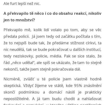
Ale furt lepší než nic.
A překvapilo tě něco i co do obsahu reakcí, nikoliv
jen to množství?
Překvapilo mě, kolik lidí volalo po tom, aby se věc
předala policii. Já jsem tedy od začátku počítala s tím,
že to nejspíš bude tak, že předáme stížnost církvi, ta
nic neudělá, tak se bude pokračovat u dalších institucí,
tedy neziskovky, policie, média. Pak se sice stalo, že
řád „něco udělal“, ale spíš se ukázalo, že tam to stejně
nekončí, takže jsem stejně pokračovala dál.
Nicméně, zvlášť u té policie jsem vlastně hodně
skeptická. Vždyť žijeme ve státě, kde 95% znásilnění
skončí podmínkou a domácí násilí je prakticky
nepostižitelné. A já tam budu chodit a nahlašovat