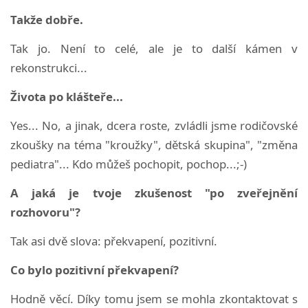
Takže dobře.
Tak jo. Není to celé, ale je to další kámen v
rekonstrukci...
Života po klášteře...
Yes... No, a jinak, dcera roste, zvládli jsme rodičovské
zkoušky na téma "kroužky", dětská skupina", "změna
pediatra"... Kdo můžeš pochopit, pochop...;-)
A jaká je tvoje zkušenost "po zveřejnění
rozhovoru"?
Tak asi dvě slova: překvapení, pozitivní.
Co bylo pozitivní překvapení?
Hodně věcí. Díky tomu jsem se mohla zkontaktovat s