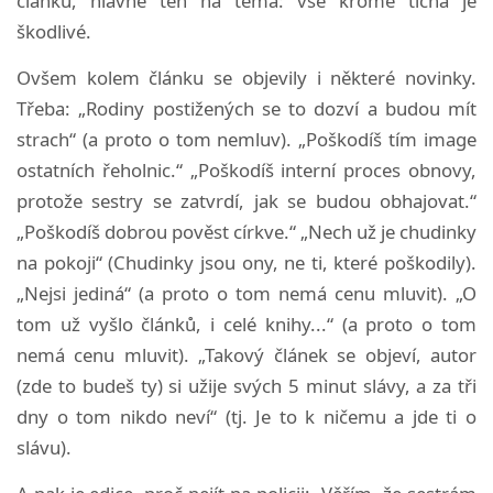
článku, hlavně ten na téma: vše kromě ticha je
škodlivé.
Ovšem kolem článku se objevily i některé novinky.
Třeba: „Rodiny postižených se to dozví a budou mít
strach“ (a proto o tom nemluv). „Poškodíš tím image
ostatních řeholnic.“ „Poškodíš interní proces obnovy,
protože sestry se zatvrdí, jak se budou obhajovat.“
„Poškodíš dobrou pověst církve.“ „Nech už je chudinky
na pokoji“ (Chudinky jsou ony, ne ti, které poškodily).
„Nejsi jediná“ (a proto o tom nemá cenu mluvit). „O
tom už vyšlo článků, i celé knihy...“ (a proto o tom
nemá cenu mluvit). „Takový článek se objeví, autor
(zde to budeš ty) si užije svých 5 minut slávy, a za tři
dny o tom nikdo neví“ (tj. Je to k ničemu a jde ti o
slávu).