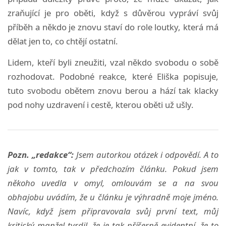
zraňující je pro oběti, když s důvěrou vypráví svůj
příběh a někdo je znovu staví do role loutky, která má
dělat jen to, co chtějí ostatní.
Lidem, kteří byli zneužiti, vzal někdo svobodu o sobě
rozhodovat. Podobné reakce, které Eliška popisuje,
tuto svobodu obětem znovu berou a hází tak klacky
pod nohy uzdravení i cestě, kterou oběti už ušly.
Pozn. „redakce“:
Jsem autorkou otázek i odpovědí. A to
jak v tomto, tak v předchozím článku. Pokud jsem
někoho uvedla v omyl, omlouvám se a na svou
obhajobu uvádím, že u článku je výhradně moje jméno.
Navíc, když jsem připravovala svůj první text, můj
kritický manžel tvrdil, že je tak příšerně evidentní, že to