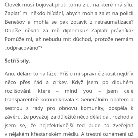
Člověk musí bojovat proti tomu zlu, na které má sílu.
Zaplatí mi někdo hlídání, abych mohla zajet na policii
Benešov a mohla se pak zotavit z retraumatizace?
Dopíše někdo za mě diplomku? Zaplatí právníka?
Pomůže mi, až nebudu mít důchod, protože nemám
„odpracováno“?
Šetříš síly.
Ano, dělám to na fáze. Přišlo mi správné zkusit nejdřív
něco přes řád a církev. Když jsem po dlouhém
rozlišování, které – mind you – jsem celé
transparentně komunikovala s Generálním opatem a
sestrou z rady pro obnovu komunity, dospěla k
závěru, že považuji za důležité něco dělat dál, rozhodla
jsem se, že nejefektivnější teď bude to zveřejnit
v nějakém křesťanském médiu. A trestní oznámení už