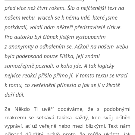
před více než čtvrt rokem. Šlo o nejčtenější text na
našem webu, vraceli se k němu lidé, které jsme
potkávali, volali nám někteří představitelé církve.
Pro autorku byl článek jistým vystoupením
z anonymity a odhalením se. Ačkoli na našem webu
byla podepsaná pouze Eliška, její známí
samozřejmě poznali, o koho jde. A tak logicky
nejvíce reakcí přišlo přímo jí. V tomto textu se vrací
k tomu, co zveřejnění přineslo a jak se jí v životě
daří dál.
Za Někdo Ti uvěří dodáváme, že s podobnými
reakcemi se setkává takřka každý, kdo svůj příběh
vypráví, ať už veřejně nebo mezi blízkými. Text nám
připadá důležitý právě proto, že může ukázat, jak