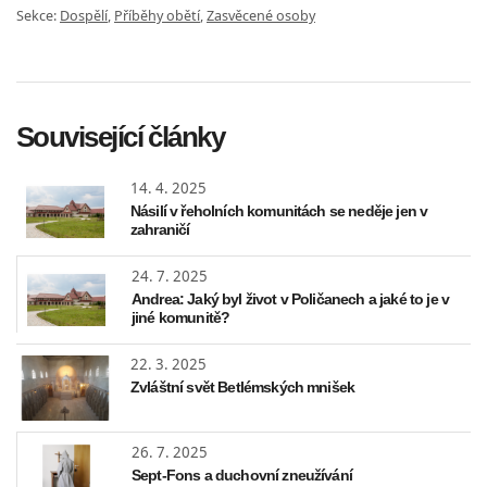
Sekce:
Dospělí
,
Příběhy obětí
,
Zasvěcené osoby
Související články
14. 4. 2025
Násilí v řeholních komunitách se neděje jen v
zahraničí
24. 7. 2025
Andrea: Jaký byl život v Poličanech a jaké to je v
jiné komunitě?
22. 3. 2025
Zvláštní svět Betlémských mnišek
26. 7. 2025
Sept-Fons a duchovní zneužívání