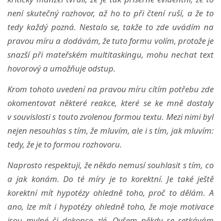
není skutečný rozhovor, až ho to při čtení ruší, a že to
tedy každý pozná. Nestalo se, takže to zde uvádím na
pravou míru a dodávám, že tuto formu volím, protože je
snazší při mateřském multitaskingu, mohu nechat text
hovorový a umožňuje odstup.
Krom tohoto uvedení na pravou míru cítím potřebu zde
okomentovat některé reakce, které se ke mně dostaly
v souvislosti s touto zvolenou formou textu. Mezi nimi byl
nejen nesouhlas s tím, že mluvím, ale i s tím, jak mluvím:
tedy, že je to formou rozhovoru.
Naprosto respektuji, že někdo nemusí souhlasit s tím, co
a jak konám. Do té míry je to korektní. Je také ještě
korektní mít hypotézy ohledně toho, proč to dělám. A
ano, lze mít i hypotézy ohledně toho, že moje motivace
jsou mylné či dokonce zlé. Ovšem někdy se setkávám