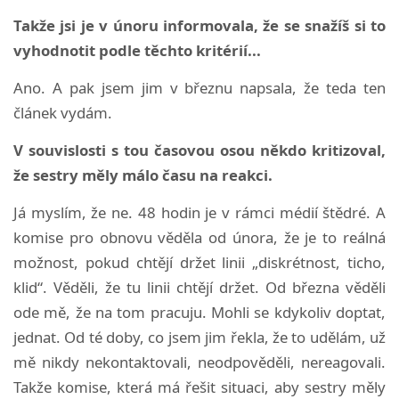
Takže jsi je v únoru informovala, že se snažíš si to
vyhodnotit podle těchto kritérií...
Ano. A pak jsem jim v březnu napsala, že teda ten
článek vydám.
V souvislosti s tou časovou osou někdo kritizoval,
že sestry měly málo času na reakci.
Já myslím, že ne. 48 hodin je v rámci médií štědré. A
komise pro obnovu věděla od února, že je to reálná
možnost, pokud chtějí držet linii „diskrétnost, ticho,
klid“. Věděli, že tu linii chtějí držet. Od března věděli
ode mě, že na tom pracuju. Mohli se kdykoliv doptat,
jednat. Od té doby, co jsem jim řekla, že to udělám, už
mě nikdy nekontaktovali, neodpověděli, nereagovali.
Takže komise, která má řešit situaci, aby sestry měly