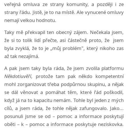
veřejná omluva ze strany komunity, a později i ze
strany řádu. Jistě, je to na místě. Ale vynucené omluvy
nemají velkou hodnotu.
Taky mě překvapil ten obecný zájem. Nečekala jsem,
že si to tolik lidí přečte, asi částečně proto, že jsem
byla zvyklá, že to je „můj problém", který nikoho zas
až tak nezajímá.
A pak jsem taky byla ráda, že jsem zvolila platformu
Někdotiuvěří
, protože tam pak někdo kompetentní
mohl zorganizovat třeba podpůrnou skupinu, a nějak
se dál věnovat a pomáhat těm, které řád poškodil,
když já na to kapacitu nemám. Tohle byl jeden z mých
cílů, a jsem ráda, že tohle nějak zafungovalo. Jako...
posunuli jsme se od – pomoc a informace poskytují
oběti – k – pomoc a informace poskytuje neziskovka.