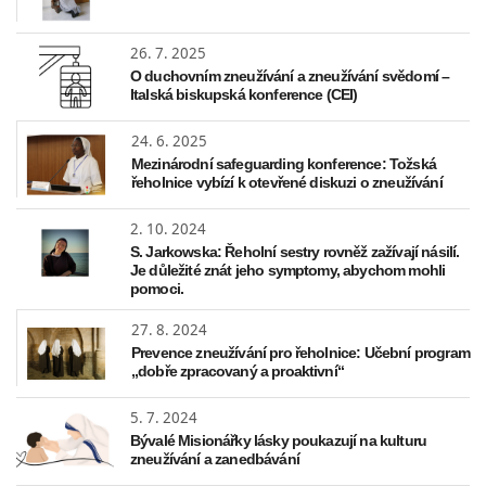
26. 7. 2025
O duchovním zneužívání a zneužívání svědomí –
Italská biskupská konference (CEI)
24. 6. 2025
Mezinárodní safeguarding konference: Tožská
řeholnice vybízí k otevřené diskuzi o zneužívání
2. 10. 2024
S. Jarkowska: Řeholní sestry rovněž zažívají násilí.
Je důležité znát jeho symptomy, abychom mohli
pomoci.
27. 8. 2024
Prevence zneužívání pro řeholnice: Učební program
„dobře zpracovaný a proaktivní“
5. 7. 2024
Bývalé Misionářky lásky poukazují na kulturu
zneužívání a zanedbávání