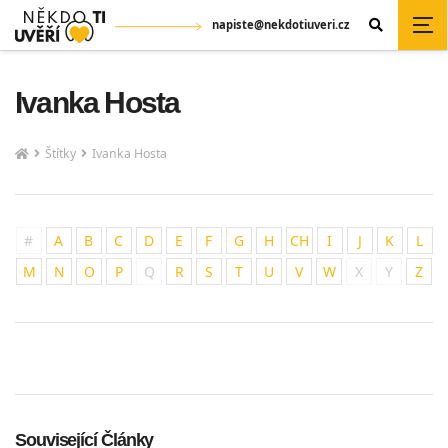
napiste@nekdotiuveri.cz
Ivanka Hosta
Štítky
Ivanka Hosta
#
A
B
C
D
E
F
G
H
CH
I
J
K
L
M
N
O
P
Q
R
S
T
U
V
W
X
Y
Z
Související Články