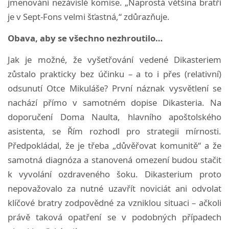
jmenování nezávislé komise. „Naprostá většina bratří
je v Sept-Fons velmi šťastná,“ zdůrazňuje.
Obava, aby se všechno nezhroutilo…
Jak je možné, že vyšetřování vedené Dikasteriem
zůstalo prakticky bez účinku – a to i přes (relativní)
odsunutí Otce Mikuláše? První náznak vysvětlení se
nachází přímo v samotném dopise Dikasteria. Na
doporučení Doma Naulta, hlavního apoštolského
asistenta, se Řím rozhodl pro strategii mírnosti.
Předpokládal, že je třeba „důvěřovat komunitě“ a že
samotná diagnóza a stanovená omezení budou stačit
k vyvolání ozdraveného šoku. Dikasterium proto
nepovažovalo za nutné uzavřít noviciát ani odvolat
klíčové bratry zodpovědné za vzniklou situaci – ačkoli
právě taková opatření se v podobných případech