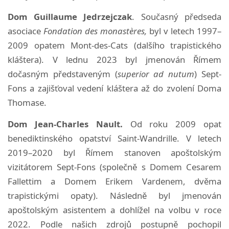
Dom Guillaume Jedrzejczak
. Současný předseda
asociace
Fondation des monastères,
byl v letech 1997–
2009 opatem Mont-des-Cats (dalšího trapistického
kláštera). V lednu 2023 byl jmenován Římem
dočasným představeným (
superior ad nutum
) Sept-
Fons a zajišťoval vedení kláštera až do zvolení Doma
Thomase.
Dom Jean-Charles Nault.
Od roku 2009 opat
benediktinského opatství Saint-Wandrille. V letech
2019–2020 byl Římem stanoven apoštolským
vizitátorem Sept-Fons (společně s Domem Cesarem
Fallettim a Domem Erikem Vardenem, dvěma
trapistickými opaty). Následně byl jmenován
apoštolským asistentem a dohlížel na volbu v roce
2022. Podle našich zdrojů postupně pochopil