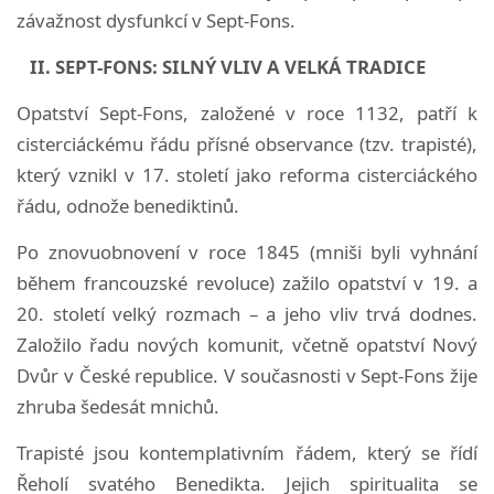
závažnost dysfunkcí v Sept-Fons.
II. SEPT-FONS: SILNÝ VLIV A VELKÁ TRADICE
Opatství Sept-Fons, založené v roce 1132, patří k
cisterciáckému řádu přísné observance (tzv. trapisté),
který vznikl v 17. století jako reforma cisterciáckého
řádu, odnože benediktinů.
Po znovuobnovení v roce 1845 (mniši byli vyhnání
během francouzské revoluce) zažilo opatství v 19. a
20. století velký rozmach – a jeho vliv trvá dodnes.
Založilo řadu nových komunit, včetně opatství Nový
Dvůr v České republice. V současnosti v Sept-Fons žije
zhruba šedesát mnichů.
Trapisté jsou kontemplativním řádem, který se řídí
Řeholí svatého Benedikta. Jejich spiritualita se