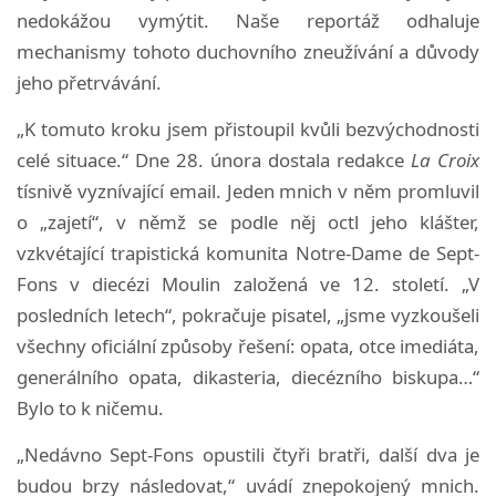
nedokážou vymýtit. Naše reportáž odhaluje
mechanismy tohoto duchovního zneužívání a důvody
jeho přetrvávání.
„K tomuto kroku jsem přistoupil kvůli bezvýchodnosti
celé situace.“ Dne 28. února dostala redakce
La Croix
tísnivě vyznívající email. Jeden mnich v něm promluvil
o „zajetí“, v němž se podle něj octl jeho klášter,
vzkvétající trapistická komunita Notre-Dame de Sept-
Fons v diecézi Moulin založená ve 12. století. „V
posledních letech“, pokračuje pisatel, „jsme vyzkoušeli
všechny oficiální způsoby řešení: opata, otce imediáta,
generálního opata, dikasteria, diecézního biskupa…“
Bylo to k ničemu.
„Nedávno Sept-Fons opustili čtyři bratři, další dva je
budou brzy následovat,“ uvádí znepokojený mnich.