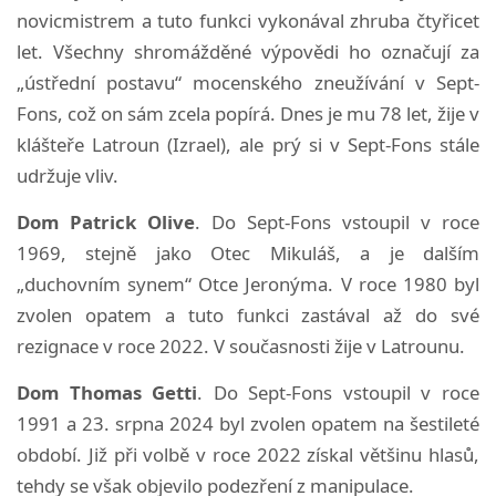
novicmistrem a tuto funkci vykonával zhruba čtyřicet
let. Všechny shromážděné výpovědi ho označují za
„ústřední postavu“ mocenského zneužívání v Sept-
Fons, což on sám zcela popírá. Dnes je mu 78 let, žije v
klášteře Latroun (Izrael), ale prý si v Sept-Fons stále
udržuje vliv.
Dom Patrick Olive
. Do Sept-Fons vstoupil v roce
1969, stejně jako Otec Mikuláš, a je dalším
„duchovním synem“ Otce Jeronýma. V roce 1980 byl
zvolen opatem a tuto funkci zastával až do své
rezignace v roce 2022. V současnosti žije v Latrounu.
Dom Thomas Getti
. Do Sept-Fons vstoupil v roce
1991 a 23. srpna 2024 byl zvolen opatem na šestileté
období. Již při volbě v roce 2022 získal většinu hlasů,
tehdy se však objevilo podezření z manipulace.