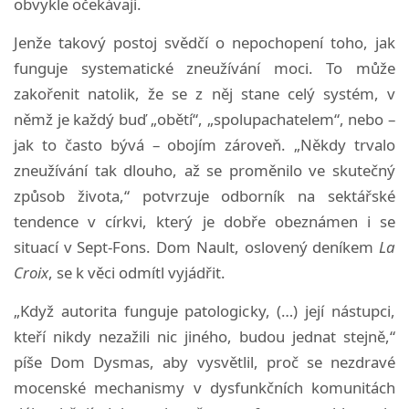
obvykle očekávají.
Jenže takový postoj svědčí o nepochopení toho, jak
funguje systematické zneužívání moci. To může
zakořenit natolik, že se z něj stane celý systém, v
němž je každý buď „obětí“, „spolupachatelem“, nebo –
jak to často bývá – obojím zároveň. „Někdy trvalo
zneužívání tak dlouho, až se proměnilo ve skutečný
způsob života,“ potvrzuje odborník na sektářské
tendence v církvi, který je dobře obeznámen i se
situací v Sept-Fons. Dom Nault, oslovený deníkem
La
Croix
, se k věci odmítl vyjádřit.
„Když autorita funguje patologicky, (…) její nástupci,
kteří nikdy nezažili nic jiného, budou jednat stejně,“
píše Dom Dysmas, aby vysvětlil, proč se nezdravé
mocenské mechanismy v dysfunkčních komunitách