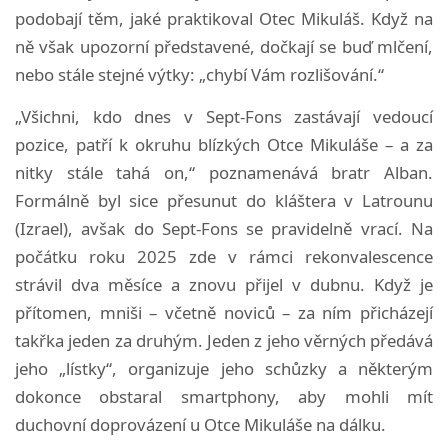
podobají těm, jaké praktikoval Otec Mikuláš. Když na
ně však upozorní představené, dočkají se buď mlčení,
nebo stále stejné výtky: „chybí Vám rozlišování.“
„Všichni, kdo dnes v Sept-Fons zastávají vedoucí
pozice, patří k okruhu blízkých Otce Mikuláše – a za
nitky stále tahá on,“ poznamenává bratr Alban.
Formálně byl sice přesunut do kláštera v Latrounu
(Izrael), avšak do Sept-Fons se pravidelně vrací. Na
počátku roku 2025 zde v rámci rekonvalescence
strávil dva měsíce a znovu přijel v dubnu. Když je
přítomen, mniši – včetně noviců – za ním přicházejí
takřka jeden za druhým. Jeden z jeho věrných předává
jeho „lístky“, organizuje jeho schůzky a některým
dokonce obstaral smartphony, aby mohli mít
duchovní doprovázení u Otce Mikuláše na dálku.