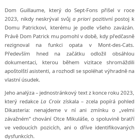
Dom Guillaume, který do Sept-Fons přišel v roce
2023, nikdy neskrýval svůj
a priori
pozitivní postoj k
Domu Patrickovi, kterému je podle všeho zavázán.
Právě Dom Patrick mu pomohl v době, kdy předčasně
rezignoval na funkci opata v Mont-des-Cats.
Především hned na začátku odložil obsáhlou
dokumentaci, kterou během vizitace shromáždili
apoštolští asistenti, a rozhodl se spoléhat výhradně na
vlastní úsudek.
Jeho analýza – jednostránkový text z konce roku 2023,
který redakce
La Croix
získala – zcela popírá pohled
Dikasteria: nenajdeme v ní ani zmínku o „velmi
závažném“ chování Otce Mikuláše, o spoluvině bratří
ve vedoucích pozicích, ani o dříve identifikovaných
dysfunkcích.