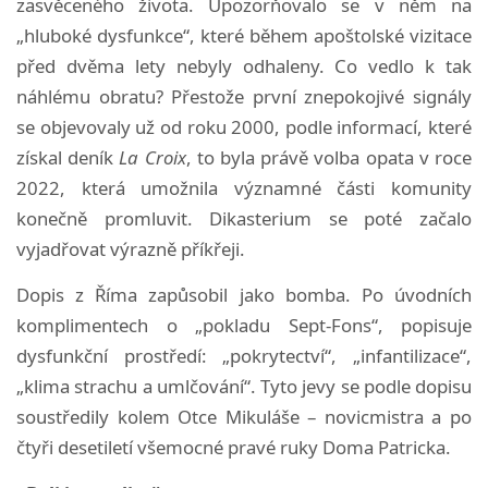
zasvěceného života. Upozorňovalo se v něm na
„hluboké dysfunkce“, které během apoštolské vizitace
před dvěma lety nebyly odhaleny. Co vedlo k tak
náhlému obratu? Přestože první znepokojivé signály
se objevovaly už od roku 2000, podle informací, které
získal deník
La Croix
, to byla právě volba opata v roce
2022, která umožnila významné části komunity
konečně promluvit. Dikasterium se poté začalo
vyjadřovat výrazně příkřeji.
Dopis z Říma zapůsobil jako bomba. Po úvodních
komplimentech o „pokladu Sept-Fons“, popisuje
dysfunkční prostředí: „pokrytectví“, „infantilizace“,
„klima strachu a umlčování“. Tyto jevy se podle dopisu
soustředily kolem Otce Mikuláše – novicmistra a po
čtyři desetiletí všemocné pravé ruky Doma Patricka.