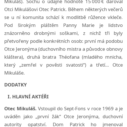
Mikuláš). Sochu o údajné hodnotě 15 000 € daroval
Otci Mikulášovi Otec Patrick. Během některých večerů
se u ní komunita schází k modlitbě růžence vkleče.
Pod širokým pláštěm Panny Marie je lidstvo
znázorněno drobnými soškami, z nichž tři byly
přetvořeny podle konkrétních osob: první má podobu
Otce Jeronýma (duchovního mistra a původce obnovy
kláštera), druhá bratra Théofana (mladého mnicha,
který „zemřel v pověsti svatosti“) a třetí… Otce
Mikuláše.
DODATKY
I. HLAVNÍ AKTÉŘI
Otec Mikuláš.
Vstoupil do Sept-Fons v roce 1969 a je
uváděn jako „první žák“ Otce Jeronýma, duchovní
autority opatství. Dom Patrick ho jmenoval