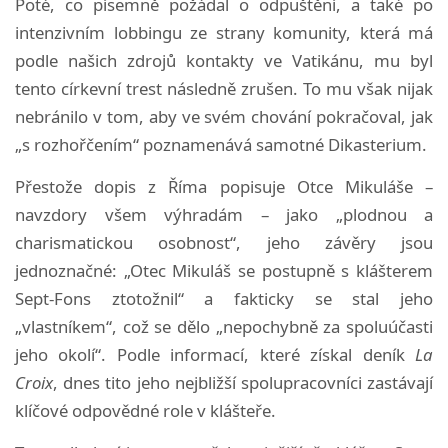
Poté, co písemně požádal o odpuštění, a také po
intenzivním lobbingu ze strany komunity, která má
podle našich zdrojů kontakty ve Vatikánu, mu byl
tento církevní trest následně zrušen. To mu však nijak
nebránilo v tom, aby ve svém chování pokračoval, jak
„s rozhořčením“ poznamenává samotné Dikasterium.
Přestože dopis z Říma popisuje Otce Mikuláše –
navzdory všem výhradám – jako „plodnou a
charismatickou osobnost“, jeho závěry jsou
jednoznačné: „Otec Mikuláš se postupně s klášterem
Sept-Fons ztotožnil“ a fakticky se stal jeho
„vlastníkem“, což se dělo „nepochybně za spoluúčasti
jeho okolí“. Podle informací, které získal deník
La
Croix
, dnes tito jeho nejbližší spolupracovníci zastávají
klíčové odpovědné role v klášteře.