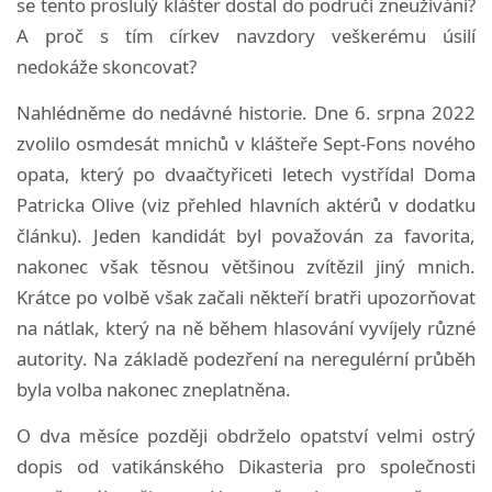
se tento proslulý klášter dostal do područí zneužívání?
A proč s tím církev navzdory veškerému úsilí
nedokáže skoncovat?
Nahlédněme do nedávné historie. Dne 6. srpna 2022
zvolilo osmdesát mnichů v klášteře Sept-Fons nového
opata, který po dvaačtyřiceti letech vystřídal Doma
Patricka Olive (viz přehled hlavních aktérů v dodatku
článku). Jeden kandidát byl považován za favorita,
nakonec však těsnou většinou zvítězil jiný mnich.
Krátce po volbě však začali někteří bratři upozorňovat
na nátlak, který na ně během hlasování vyvíjely různé
autority. Na základě podezření na neregulérní průběh
byla volba nakonec zneplatněna.
O dva měsíce později obdrželo opatství velmi ostrý
dopis od vatikánského Dikasteria pro společnosti