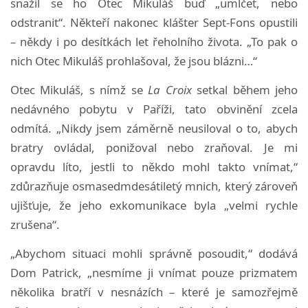
snažil se ho Otec Mikuláš buď „umlčet, nebo
odstranit“. Někteří nakonec klášter Sept-Fons opustili
– někdy i po desítkách let řeholního života. „To pak o
nich Otec Mikuláš prohlašoval, že jsou blázni…“
Otec Mikuláš, s nímž se
La Croix
setkal během jeho
nedávného pobytu v Paříži, tato obvinění zcela
odmítá. „Nikdy jsem záměrně neusiloval o to, abych
bratry ovládal, ponižoval nebo zraňoval. Je mi
opravdu líto, jestli to někdo mohl takto vnímat,“
zdůrazňuje osmasedmdesátiletý mnich, který zároveň
ujišťuje, že jeho exkomunikace byla „velmi rychle
zrušena“.
„Abychom situaci mohli správně posoudit,“ dodává
Dom Patrick, „nesmíme ji vnímat pouze prizmatem
několika bratří v nesnázích – které je samozřejmě