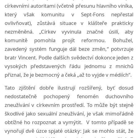
církevními autoritami (včetně přesunu hlavního viníka,
který však komunitu v Sept-Fons nepřestal
ovlivňovat), zůstává situace v klášteře prakticky
nezměněná. „Církev vyvinula značné úsilí, aby
komunitě pomohla projít reformou. Bohužel,
zavedený systém funguje dál beze změn,“ potvrzuje
bratr Vincent. Podle dalších svědectví dokonce jeden z
vysokých představených řádu jednomu z mnichů
přiznal, že je bezmocný a čeká „až to vyjde v médiích“.
Tato zjištění dobře ilustrují rozšířený, byť dosud
nedostatečně pochopený fenomén duchovního
zneužívání v církevním prostředí. To může být stejně
škodlivé jako sexuální zneužívání, je však mimořádně
obtížné ho rozpoznat a vymýtit. V tomto případě se
vynořují dvě úzce spjaté otázky: Jak se mohlo stát, že