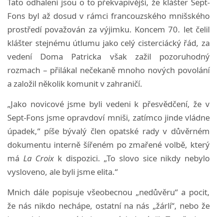
Tato odhalení jsou o to překvapivější, že klášter Sept-
Fons byl až dosud v rámci francouzského mnišského
prostředí považován za výjimku. Koncem 70. let čelil
klášter stejnému útlumu jako celý cisterciácký řád, za
vedení Doma Patricka však zažil pozoruhodný
rozmach – přilákal nečekaně mnoho nových povolání
a založil několik komunit v zahraničí.
„Jako novicové jsme byli vedeni k přesvědčení, že v
Sept-Fons jsme opravdoví mniši, zatímco jinde vládne
úpadek,“ píše bývalý člen opatské rady v důvěrném
dokumentu interně šířeném po zmařené volbě, který
má
La Croix
k dispozici. „To slovo sice nikdy nebylo
vysloveno, ale byli jsme elita.“
Mnich dále popisuje všeobecnou „nedůvěru“ a pocit,
že nás nikdo nechápe, ostatní na nás „žárlí“, nebo že