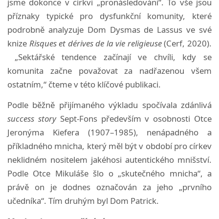
jsme dokonce v církvi „pronásledováni“. To vše jsou
příznaky typické pro dysfunkční komunity, které
podrobně analyzuje Dom Dysmas de Lassus ve své
knize
Risques et dérives de la vie religieuse
(Cerf, 2020).
„Sektářské tendence začínají ve chvíli, kdy se
komunita začne považovat za nadřazenou všem
ostatním,“ čteme v této klíčové publikaci.
Podle běžně přijímaného výkladu spočívala zdánlivá
success story
Sept-Fons především v osobnosti Otce
Jeronýma Kiefera (1907–1985), nenápadného a
příkladného mnicha, který měl být v období pro církev
neklidném nositelem jakéhosi autentického mnišství.
Podle Otce Mikuláše šlo o „skutečného mnicha“, a
právě on je dodnes označován za jeho „prvního
učedníka“. Tím druhým byl Dom Patrick.