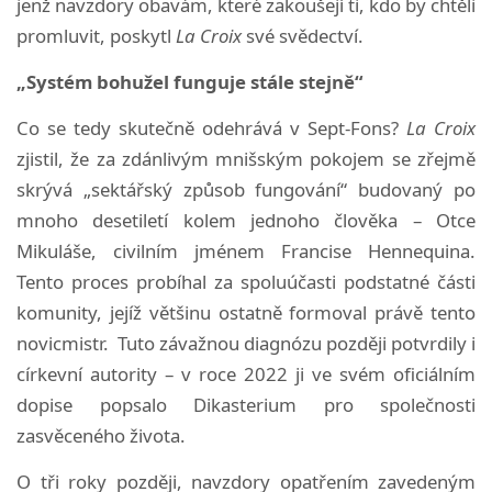
jenž navzdory obavám, které zakoušejí ti, kdo by chtěli
promluvit, poskytl
La Croix
své svědectví.
„Systém bohužel funguje stále stejně“
Co se tedy skutečně odehrává v Sept-Fons?
La Croix
zjistil, že za zdánlivým mnišským pokojem se zřejmě
skrývá „sektářský způsob fungování“ budovaný po
mnoho desetiletí kolem jednoho člověka – Otce
Mikuláše, civilním jménem Francise Hennequina.
Tento proces probíhal za spoluúčasti podstatné části
komunity, jejíž většinu ostatně formoval právě tento
novicmistr. Tuto závažnou diagnózu později potvrdily i
církevní autority – v roce 2022 ji ve svém oficiálním
dopise popsalo Dikasterium pro společnosti
zasvěceného života.
O tři roky později, navzdory opatřením zavedeným