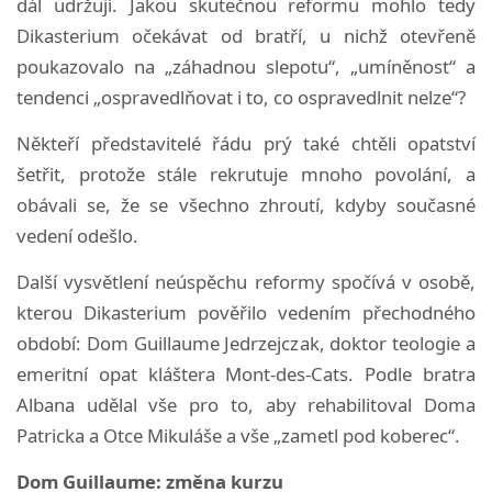
dál udržují. Jakou skutečnou reformu mohlo tedy
Dikasterium očekávat od bratří, u nichž otevřeně
poukazovalo na „záhadnou slepotu“, „umíněnost“ a
tendenci „ospravedlňovat i to, co ospravedlnit nelze“?
Někteří představitelé řádu prý také chtěli opatství
šetřit, protože stále rekrutuje mnoho povolání, a
obávali se, že se všechno zhroutí, kdyby současné
vedení odešlo.
Další vysvětlení neúspěchu reformy spočívá v osobě,
kterou Dikasterium pověřilo vedením přechodného
období: Dom Guillaume Jedrzejczak, doktor teologie a
emeritní opat kláštera Mont-des-Cats. Podle bratra
Albana udělal vše pro to, aby rehabilitoval Doma
Patricka a Otce Mikuláše a vše „zametl pod koberec“.
Dom Guillaume: změna kurzu