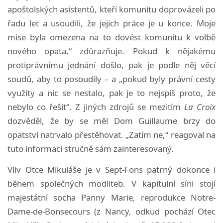
apoštolských asistentů, kteří komunitu doprovázeli po
řadu let a usoudili, že jejich práce je u konce. Moje
mise byla omezena na to dovést komunitu k volbě
nového opata,“ zdůrazňuje. Pokud k nějakému
protiprávnímu jednání došlo, pak je podle něj věcí
soudů, aby to posoudily – a „pokud byly právní cesty
využity a nic se nestalo, pak je to nejspíš proto, že
nebylo co řešit“. Z jiných zdrojů se mezitím
La Croix
dozvěděl, že by se měl Dom Guillaume brzy do
opatství natrvalo přestěhovat. „Zatím ne,“ reagoval na
tuto informaci stručně sám zainteresovaný.
Vliv Otce Mikuláše je v Sept-Fons patrný dokonce i
během společných modliteb. V kapitulní síni stojí
majestátní socha Panny Marie, reprodukce Notre-
Dame-de-Bonsecours (z Nancy, odkud pochází Otec