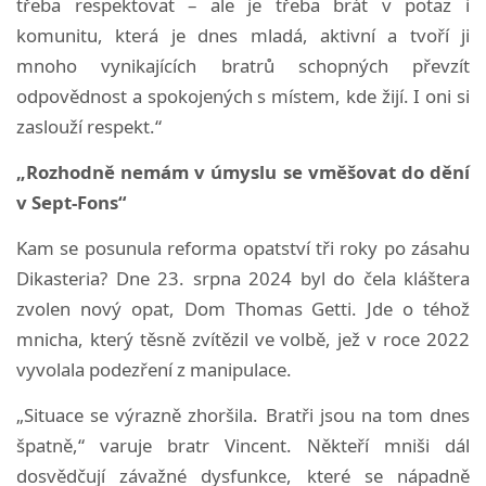
třeba respektovat – ale je třeba brát v potaz i
komunitu, která je dnes mladá, aktivní a tvoří ji
mnoho vynikajících bratrů schopných převzít
odpovědnost a spokojených s místem, kde žijí. I oni si
zaslouží respekt.“
„Rozhodně nemám v úmyslu se vměšovat do dění
v Sept-Fons“
Kam se posunula reforma opatství tři roky po zásahu
Dikasteria? Dne 23. srpna 2024 byl do čela kláštera
zvolen nový opat, Dom Thomas Getti. Jde o téhož
mnicha, který těsně zvítězil ve volbě, jež v roce 2022
vyvolala podezření z manipulace.
„Situace se výrazně zhoršila. Bratři jsou na tom dnes
špatně,“ varuje bratr Vincent. Někteří mniši dál
dosvědčují závažné dysfunkce, které se nápadně