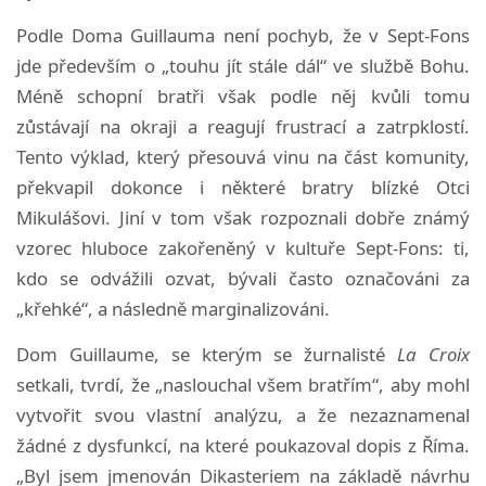
Podle Doma Guillauma není pochyb, že v Sept-Fons
jde především o „touhu jít stále dál“ ve službě Bohu.
Méně schopní bratři však podle něj kvůli tomu
zůstávají na okraji a reagují frustrací a zatrpklostí.
Tento výklad, který přesouvá vinu na část komunity,
překvapil dokonce i některé bratry blízké Otci
Mikulášovi. Jiní v tom však rozpoznali dobře známý
vzorec hluboce zakořeněný v kultuře Sept-Fons: ti,
kdo se odvážili ozvat, bývali často označováni za
„křehké“, a následně marginalizováni.
Dom Guillaume, se kterým se žurnalisté
La Croix
setkali, tvrdí, že „naslouchal všem bratřím“, aby mohl
vytvořit svou vlastní analýzu, a že nezaznamenal
žádné z dysfunkcí, na které poukazoval dopis z Říma.
„Byl jsem jmenován Dikasteriem na základě návrhu