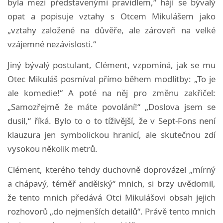
byla mezi představenými pravidlem,“ hájí se bývalý
opat a popisuje vztahy s Otcem Mikulášem jako
„vztahy založené na důvěře, ale zároveň na velké
vzájemné nezávislosti.“
Jiný bývalý postulant, Clément, vzpomíná, jak se mu
Otec Mikuláš posmíval přímo během modlitby: „To je
ale komedie!“ A poté na něj pro změnu zakřičel:
„Samozřejmě že máte povolání!“ „Doslova jsem se
dusil,“ říká. Bylo to o to tíživější, že v Sept-Fons není
klauzura jen symbolickou hranicí, ale skutečnou zdí
vysokou několik metrů.
Clément, kterého tehdy duchovně doprovázel „mírný
a chápavý, téměř andělský“ mnich, si brzy uvědomil,
že tento mnich předává Otci Mikulášovi obsah jejich
rozhovorů „do nejmenších detailů“. Právě tento mnich