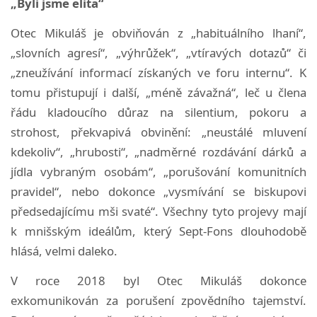
„Byli jsme elita“
Otec Mikuláš je obviňován z „habituálního lhaní“,
„slovních agresí“, „výhrůžek“, „vtíravých dotazů“ či
„zneužívání informací získaných ve foru internu“. K
tomu přistupují i další, „méně závažná“, leč u člena
řádu kladoucího důraz na silentium, pokoru a
strohost, překvapivá obvinění: „neustálé mluvení
kdekoliv“, „hrubosti“, „nadměrné rozdávání dárků a
jídla vybraným osobám“, „porušování komunitních
pravidel“, nebo dokonce „vysmívání se biskupovi
předsedajícímu mši svaté“. Všechny tyto projevy mají
k mnišským ideálům, který Sept-Fons dlouhodobě
hlásá, velmi daleko.
V roce 2018 byl Otec Mikuláš dokonce
exkomunikován za porušení zpovědního tajemství.