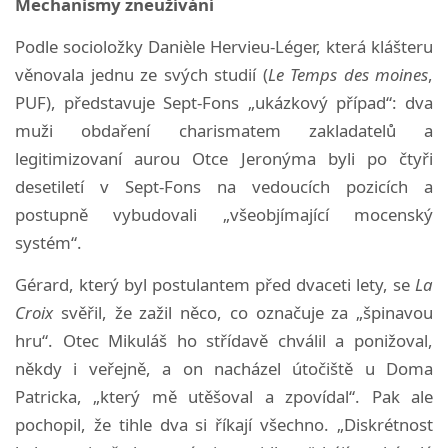
Mechanismy zneužívání
Podle socioložky Danièle Hervieu-Léger, která klášteru
věnovala jednu ze svých studií (
Le Temps des moines
,
PUF), představuje Sept-Fons „ukázkový případ“: dva
muži obdaření charismatem zakladatelů a
legitimizovaní aurou Otce Jeronýma byli po čtyři
desetiletí v Sept-Fons na vedoucích pozicích a
postupně vybudovali „všeobjímající mocenský
systém“.
Gérard, který byl postulantem před dvaceti lety, se
La
Croix
svěřil, že zažil něco, co označuje za „špinavou
hru“. Otec Mikuláš ho střídavě chválil a ponižoval,
někdy i veřejně, a on nacházel útočiště u Doma
Patricka, „který mě utěšoval a zpovídal“. Pak ale
pochopil, že tihle dva si říkají všechno. „Diskrétnost