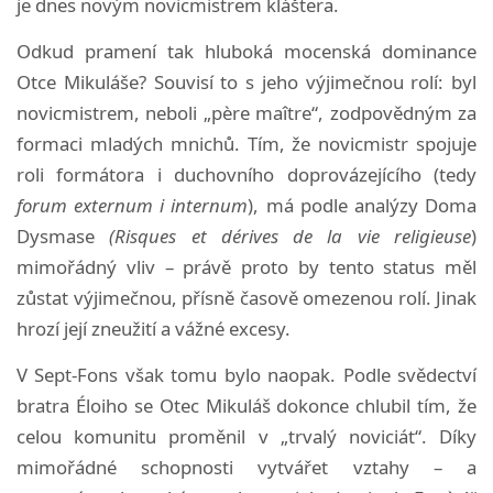
je dnes novým novicmistrem kláštera.
Odkud pramení tak hluboká mocenská dominance
Otce Mikuláše? Souvisí to s jeho výjimečnou rolí: byl
novicmistrem, neboli „père maître“, zodpovědným za
formaci mladých mnichů. Tím, že novicmistr spojuje
roli formátora i duchovního doprovázejícího (tedy
forum externum i internum
), má podle analýzy Doma
Dysmase
(Risques et dérives de la vie religieuse
)
mimořádný vliv – právě proto by tento status měl
zůstat výjimečnou, přísně časově omezenou rolí. Jinak
hrozí její zneužití a vážné excesy.
V Sept-Fons však tomu bylo naopak. Podle svědectví
bratra Éloiho se Otec Mikuláš dokonce chlubil tím, že
celou komunitu proměnil v „trvalý noviciát“. Díky
mimořádné schopnosti vytvářet vztahy – a