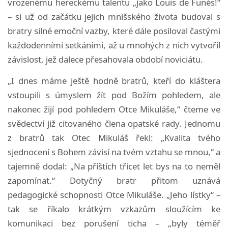
vrozenému hereckému talentu „jako Louis de Funès!“
– si už od začátku jejich mnišského života budoval s
bratry silné emoční vazby, které dále posiloval častými
každodenními setkáními, až u mnohých z nich vytvořil
závislost, jež dalece přesahovala období noviciátu.
„I dnes máme ještě hodně bratrů, kteří do kláštera
vstoupili s úmyslem žít pod Božím pohledem, ale
nakonec žijí pod pohledem Otce Mikuláše,“ čteme ve
svědectví již citovaného člena opatské rady. Jednomu
z bratrů tak Otec Mikuláš řekl: „Kvalita tvého
sjednocení s Bohem závisí na tvém vztahu se mnou,“ a
tajemně dodal: „Na příštích třicet let bys na to neměl
zapomínat.“ Dotyčný bratr přitom uznává
pedagogické schopnosti Otce Mikuláše. „Jeho lístky“ –
tak se říkalo krátkým vzkazům sloužícím ke
komunikaci bez porušení ticha – „byly téměř