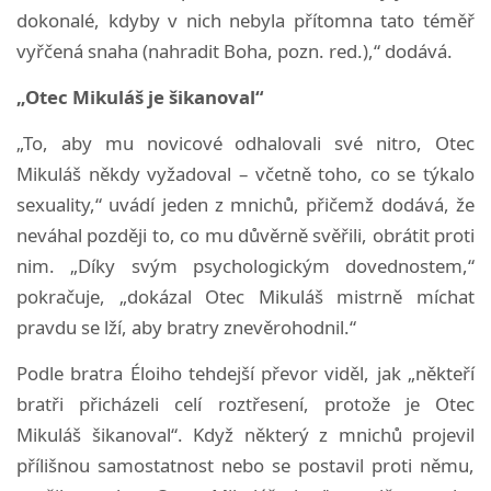
dokonalé, kdyby v nich nebyla přítomna tato téměř
vyřčená snaha (nahradit Boha, pozn. red.),“ dodává.
„Otec Mikuláš je šikanoval“
„To, aby mu novicové odhalovali své nitro, Otec
Mikuláš někdy vyžadoval – včetně toho, co se týkalo
sexuality,“ uvádí jeden z mnichů, přičemž dodává, že
neváhal později to, co mu důvěrně svěřili, obrátit proti
nim. „Díky svým psychologickým dovednostem,“
pokračuje, „dokázal Otec Mikuláš mistrně míchat
pravdu se lží, aby bratry znevěrohodnil.“
Podle bratra Éloiho tehdejší převor viděl, jak „někteří
bratři přicházeli celí roztřesení, protože je Otec
Mikuláš šikanoval“. Když některý z mnichů projevil
přílišnou samostatnost nebo se postavil proti němu,