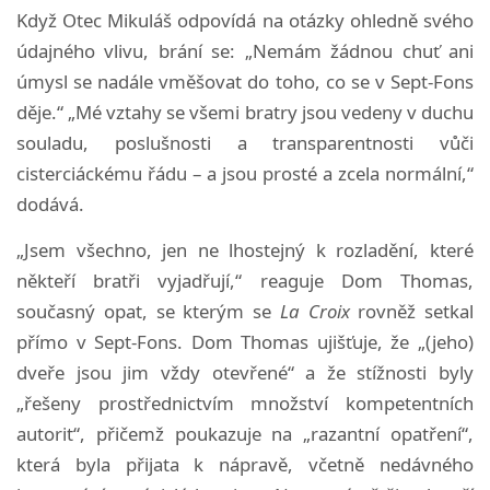
Když Otec Mikuláš odpovídá na otázky ohledně svého
údajného vlivu, brání se: „Nemám žádnou chuť ani
úmysl se nadále vměšovat do toho, co se v Sept-Fons
děje.“ „Mé vztahy se všemi bratry jsou vedeny v duchu
souladu, poslušnosti a transparentnosti vůči
cisterciáckému řádu – a jsou prosté a zcela normální,“
dodává.
„Jsem všechno, jen ne lhostejný k rozladění, které
někteří bratři vyjadřují,“ reaguje Dom Thomas,
současný opat, se kterým se
La Croix
rovněž setkal
přímo v Sept-Fons. Dom Thomas ujišťuje, že „(jeho)
dveře jsou jim vždy otevřené“ a že stížnosti byly
„řešeny prostřednictvím množství kompetentních
autorit“, přičemž poukazuje na „razantní opatření“,
která byla přijata k nápravě, včetně nedávného