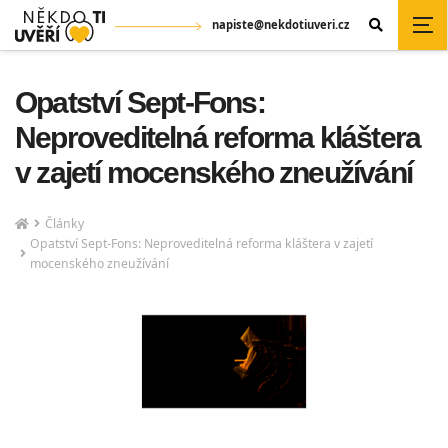
napiste@nekdotiuveri.cz
Opatství Sept-Fons:
Neproveditelná reforma kláštera
v zajetí mocenského zneužívání
Články
Opatství Sept-Fons: Neproveditelná reforma kláštera v zajetí
mocenského zneužívání