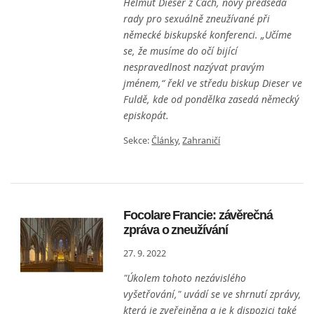
Helmut Dieser z Cách, nový předseda
rady pro sexuálně zneužívané při
německé biskupské konferenci. „Učíme
se, že musíme do očí bijící
nespravedlnost nazývat pravým
jménem,“ řekl ve středu biskup Dieser ve
Fuldě, kde od pondělka zasedá německý
episkopát.
Sekce:
Články
,
Zahraničí
Focolare Francie: závěrečná
zpráva o zneužívání
27. 9. 2022
"Úkolem tohoto nezávislého
vyšetřování," uvádí se ve shrnutí zprávy,
která je zveřejněna a je k dispozici také