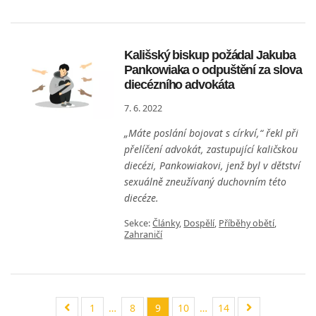
Kališský biskup požádal Jakuba
Pankowiaka o odpuštění za slova
diecézního advokáta
7. 6. 2022
„Máte poslání bojovat s církví,“ řekl při
přelíčení advokát, zastupující kaličskou
diecézi, Pankowiakovi, jenž byl v dětství
sexuálně zneužívaný duchovním této
diecéze.
Sekce:
Články
,
Dospělí
,
Příběhy obětí
,
Zahraničí
Předchozí
1
…
8
9
10
…
14
Následující