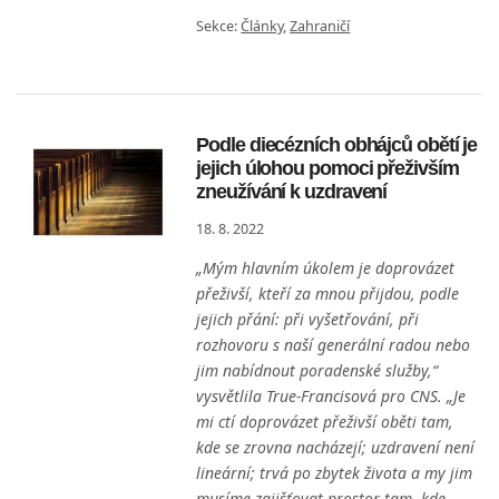
Sekce:
Články
,
Zahraničí
Podle diecézních obhájců obětí je
jejich úlohou pomoci přeživším
zneužívání k uzdravení
18. 8. 2022
„Mým hlavním úkolem je doprovázet
přeživší, kteří za mnou přijdou, podle
jejich přání: při vyšetřování, při
rozhovoru s naší generální radou nebo
jim nabídnout poradenské služby,“
vysvětlila True-Francisová pro CNS. „Je
mi ctí doprovázet přeživší oběti tam,
kde se zrovna nacházejí; uzdravení není
lineární; trvá po zbytek života a my jim
musíme zajišťovat prostor tam, kde