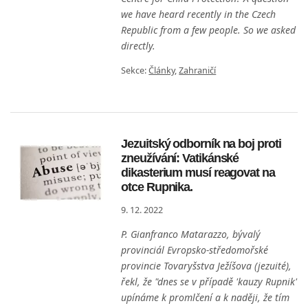
we have heard recently in the Czech
Republic from a few people. So we asked
directly.
Sekce:
Články
,
Zahraničí
Jezuitský odborník na boj proti
zneužívání: Vatikánské
dikasterium musí reagovat na
otce Rupnika.
9. 12. 2022
P. Gianfranco Matarazzo, bývalý
provinciál Evropsko-středomořské
provincie Tovaryšstva Ježíšova (jezuité),
řekl, že "dnes se v případě 'kauzy Rupnik'
upínáme k promlčení a k naději, že tím