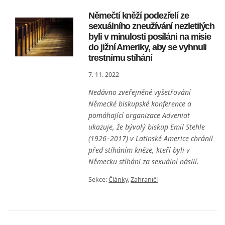
Němečtí kněží podezřelí ze
sexuálního zneužívání nezletilých
byli v minulosti posíláni na misie
do jižní Ameriky, aby se vyhnuli
trestnímu stíhání
7. 11. 2022
Nedávno zveřejněné vyšetřování
Německé biskupské konference a
pomáhající organizace Adveniat
ukazuje, že bývalý biskup Emil Stehle
(1926–2017) v Latinské Americe chránil
před stíháním kněze, kteří byli v
Německu stíháni za sexuální násilí.
Sekce:
Články
,
Zahraničí