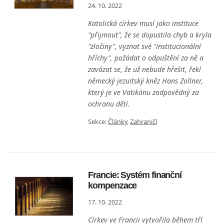
24. 10. 2022
Katolická církev musí jako instituce
"přijmout", že se dopustila chyb a kryla
"zločiny", vyznat své "institucionální
hříchy", požádat o odpuštění za ně a
zavázat se, že už nebude hřešit, řekl
německý jezuitský kněz Hans Zollner,
který je ve Vatikánu zodpovědný za
ochranu dětí.
Sekce:
Články
,
Zahraničí
Francie: Systém finanční
kompenzace
17. 10. 2022
Církev ve Francii vytvořila během tří