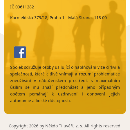
IČ 09611282
Karmelitská 379/18, Praha 1 - Malá Strana, 118 00
Spolek sdružuje osoby usilující o naplňování vize církví a
společnosti, které citlivě vnímají a rozumí problematice
zneužívání v náboženském prostředí, s maximálním
úsilím se mu snaží předcházet a jeho případným
obětem pomáhají k uzdravení i obnovení jejich
autonomie a lidské důstojnosti.
Copyright 2026 by Někdo Ti uvěří, z. s. All rights reserved.