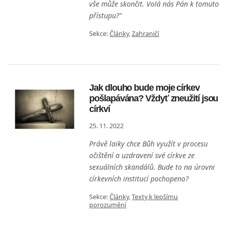
vše může skončit. Volá nás Pán k tomuto
přístupu?"
Sekce:
Články
,
Zahraničí
Jak dlouho bude moje církev
pošlapávána? Vždyť zneužití jsou
církví
25. 11. 2022
Právě laiky chce Bůh využít v procesu
očištění a uzdravení své církve ze
sexuálních skandálů. Bude to na úrovni
církevních institucí pochopeno?
Sekce:
Články
,
Texty k lepšímu
porozumění