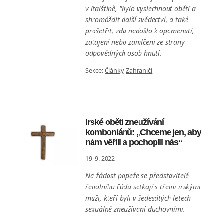
v italštině, "bylo vyslechnout oběti a
shromáždit další svědectví, a také
prošetřit, zda nedošlo k opomenutí,
zatajení nebo zamlčení ze strany
odpovědných osob hnutí.
Sekce:
Články
,
Zahraničí
Irské oběti zneužívání
komboniánů: „Chceme jen, aby
nám věřili a pochopili nás“
19. 9. 2022
Na žádost papeže se představitelé
řeholního řádu setkají s třemi irskými
muži, kteří byli v šedesátých letech
sexuálně zneužívaní duchovními.