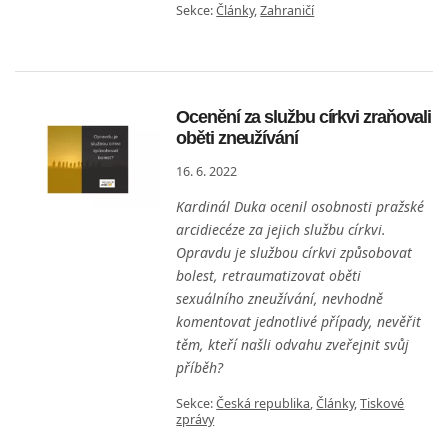
Sekce:
Články
,
Zahraničí
Ocenění za službu církvi zraňovali
oběti zneužívání
16. 6. 2022
Kardinál Duka ocenil osobnosti pražské
arcidiecéze za jejich službu církvi.
Opravdu je službou církvi způsobovat
bolest, retraumatizovat oběti
sexuálního zneužívání, nevhodně
komentovat jednotlivé případy, nevěřit
těm, kteří našli odvahu zveřejnit svůj
příběh?
Sekce:
Česká republika
,
Články
,
Tiskové
zprávy