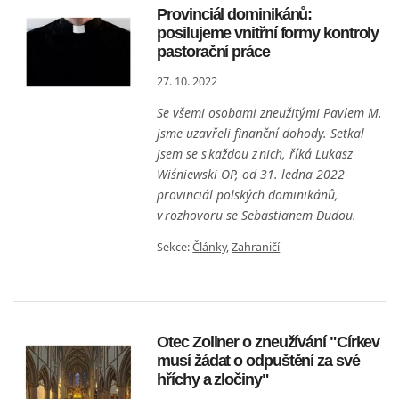
Provinciál dominikánů:
posilujeme vnitřní formy kontroly
pastorační práce
27. 10. 2022
Se všemi osobami zneužitými Pavlem M.
jsme uzavřeli finanční dohody. Setkal
jsem se s každou z nich, říká Lukasz
Wiśniewski OP, od 31. ledna 2022
provinciál polských dominikánů,
v rozhovoru se Sebastianem Dudou.
Sekce:
Články
,
Zahraničí
Otec Zollner o zneužívání "Církev
musí žádat o odpuštění za své
hříchy a zločiny"