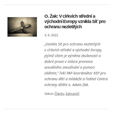
O. Żak: V církvích střední a
východní Evropy vznikla Síť pro
ochranu nezletilých
3. 9. 2022
„Vznikla Síť pro ochranu nezletilých
v církvích střední a východní Evropy,
jejímž cílem je výměna zkušeností a
dobré praxe v otázce prevence
sexuálního zneužívání a pomoci
obětem,“ řekl PAP koordinátor KEP pro
ochranu dětí a mládeže a ředitel Centra
ochrany dítěte o. Adam Żak.
Sekce:
Články
,
Zahraničí