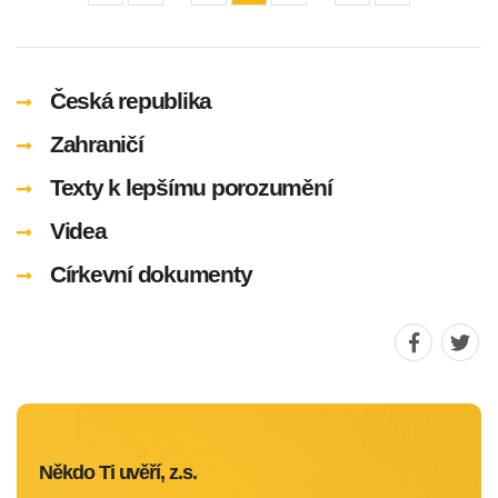
stránka
stránka
Česká republika
Zahraničí
Texty k lepšímu porozumění
Videa
Církevní dokumenty
Sdílet
Sdíle
stránku
strá
na
na
Faceboo
Twit
Někdo Ti uvěří, z.s.