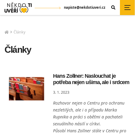
napiste@nekdotiuveri.cz
Články
Články
Hans Zollner: Naslouchat je
potřeba nejen ušima, ale i srdcem
3. 1. 2023
Rozhovor nejen o Centru pro ochranu
nezletilých, ale i o případu Marka
Rupnika a práci s oběťmi a pachateli
sexuálního násilí v církvi.
Působí Hans Zollner stále v Centru pro