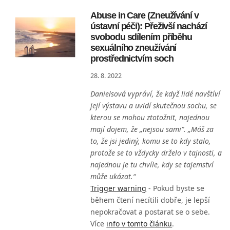
Abuse in Care (Zneužívání v
ústavní péči): Přeživší nachází
svobodu sdílením příběhu
sexuálního zneužívání
prostřednictvím soch
28. 8. 2022
Danielsová vypráví, že když lidé navštíví
její výstavu a uvidí skutečnou sochu, se
kterou se mohou ztotožnit, najednou
mají dojem, že „nejsou sami“. „Máš za
to, že jsi jediný, komu se to kdy stalo,
protože se to vždycky drželo v tajnosti, a
najednou je tu chvíle, kdy se tajemství
může ukázat.“
Trigger warning
- Pokud byste se
během čtení necítili dobře, je lepší
nepokračovat a postarat se o sebe.
Více
info v tomto článku
.