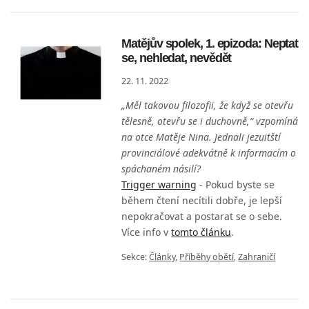
Matějův spolek, 1. epizoda: Neptat
se, nehledat, nevědět
22. 11. 2022
„Měl takovou filozofii, že když se otevřu
tělesně, otevřu se i duchovně,“ vzpomíná
na otce Matěje Nina. Jednali jezuitští
provinciálové adekvátně k informacím o
spáchaném násilí?
Trigger warning
- Pokud byste se
během čtení necítili dobře, je lepší
nepokračovat a postarat se o sebe.
Více info v
tomto článku
.
Sekce:
Články
,
Příběhy obětí
,
Zahraničí